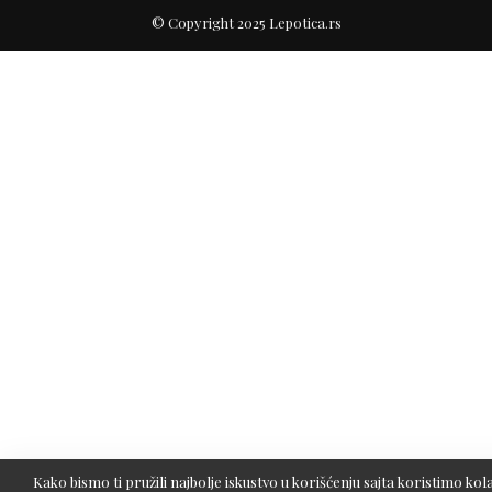
© Copyright 2025 Lepotica.rs
Kako bismo ti pružili najbolje iskustvo u korišćenju sajta koristimo kola