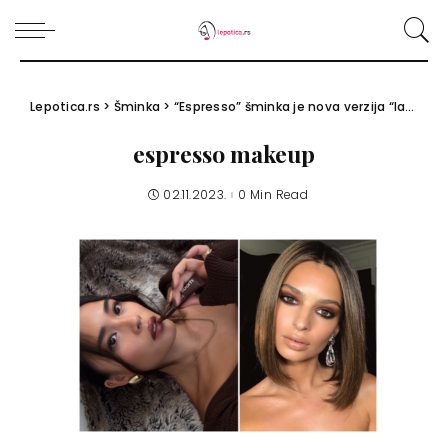
Lepotica.rs
>
Šminka
>
“Espresso” šminka je nova verzija “latte” make-upa za jesen 2023.
espresso makeup
02.11.2023.
0 Min Read