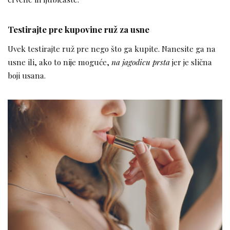
Testirajte pre kupovine ruž za usne
Uvek testirajte ruž pre nego što ga kupite. Nanesite ga na
usne ili, ako to nije moguće,
na jagodicu prsta
jer je slična
boji usana.