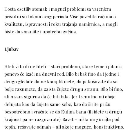
Dosta osetljiv stomak i mogući problemi sa varenjem
prisutni su tokom ovog perioda. Više povedite računa o
kvalitetu, ispravnosti i roku trajanja namirnica, a mogli
biste da smanjite i upotrebu začina.
Ljubav
Hteli vi to ili ne hteli – stari problemi, stare teme i pitanja
ponovo će izaći na dnevni red. Bilo bi baš fino da i jedno i
drugo gledate da ne komplikujete, da pokušavate da se
bolje razumete, da zaista čujete drugu stranu. Bilo bi fino,
ali nisam sigurna da će biti tako. Jer trenutno mi oboje
delujete kao da čujete samo sebe, kao da širite priču
bespotrebno i vraćate se do Kulina bana (ili idete u drugu
krajnost pa ne razgovarate). Savet – ništa ne gurajte pod
tepih, rešavajte odmah – ali ako je moguće, konstruktivno.