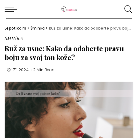
Lepotica.rs
>
Šminka
>
Ruž za usne: Kako da odaberte pravu boju za svoj ton kože?
ŠMINKA
Ruž za usne: Kako da odaberte pravu
boju za svoj ton kože?
17.11.2024.
2 Min Read