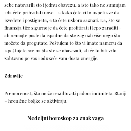
sebe natovarili sto i jednu obavezu, a isto tako ne sumnjam
i da ćete prihvatati nove – a kako ćete vi to uspeti sve da
izvedete i postignete, e to ćete uskoro saznati. Da, što se
finansija tiče sigurno je da ćete profitirati i lepo zaraditi –
ali nemojte posle da ispadne da ste zagrizli više nego što
možete da progutate. Poštujem to što vi imate nameru da
ispoštujete sve na šta ste se obavezali, ali će to biti vrlo
zahtevno po vas i oduzeće vam dosta energije.
Zdravlje
Premorenost, što može rezultovati padom imuniteta. Stariji
– hronične boljke se aktiviraju.
Nedeljni horoskop za znak vaga