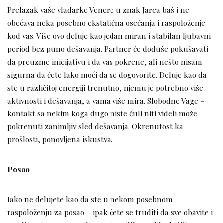
Prelazak vaše vladarke Venere u znak Jarca baš i ne
obećava neka posebno ekstatična osećanja i raspoloženje
kod vas. Više ovo deluje kao jedan miran i stabilan ljubavni
period bez puno dešavanja. Partner će doduše pokušavati
da preuzme inicijativu i da vas pokrene, ali nešto nisam
sigurna da ćete lako moći da se dogovorite. Deluje kao da
ste u različitoj energiji trenutno, njemu je potrebno više
aktivnosti i dešavanja, a vama više mira. Slobodne Vage –
kontakt sa nekim koga dugo niste čuli niti videli može
pokrenuti zanimljiv sled dešavanja. Okrenutost ka
prošlosti, ponovljena iskustva.
Posao
Iako ne delujete kao da ste u nekom posebnom
raspoloženju za posao – ipak ćete se truditi da sve obavite i