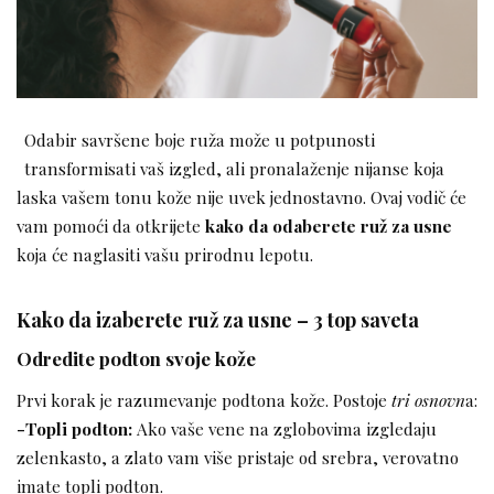
Odabir savršene boje ruža može u potpunosti
transformisati vaš izgled, ali pronalaženje nijanse koja
laska vašem tonu kože nije uvek jednostavno. Ovaj vodič će
vam pomoći da otkrijete
kako da odaberete ruž za usne
koja će naglasiti vašu prirodnu lepotu.
Kako da izaberete ruž za usne – 3 top saveta
Odredite podton svoje kože
Prvi korak je razumevanje podtona kože. Postoje
tri osnovn
a:
-Topli podton:
Ako vaše vene na zglobovima izgledaju
zelenkasto, a zlato vam više pristaje od srebra, verovatno
imate topli podton.