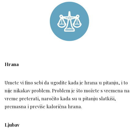
Hrana
Umete vi fino sebi da ugodite kada je hrana u pitanju, i to
nije nikakav problem. Problem je što možete s vremena na
vreme preterati, naročito kada su u pitanju slatkiši,
premasna i previše kalorična hrana.
Ljubav