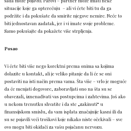
sada može pojaviti. Parovi – partner može imati neke
situacije koje ga opterećuju – ali vi ćete biti tu da ga
podržite i da pokušate da smirite njegove nemire. Neće to
biti jednostavan zadatak, jer i vi imate svoje probleme.
Samo pokušajte da pokažete više strpljenja.
Posao
Vi ćete biti više nego korektni prema onima sa kojima
dolazite u kontakt, ali je veliko pitanje da li će se oni
postaviti na isti način prema vama. Šta više – vrlo je moguće
da će menjati dogovore, zaboravljati ono na šta su se
obavezali, iznenađivati vas postupcima i zahtevima. Još ako
u nekom trenutku shvatite i da ste „zakinuti“ u
finansijskom smislu, da vam isplata značajnije kasni ili da
su se pojavili veći troškovi koje nikako niste očekivali – sve
ovo mogu biti okidači za vašu pojačanu nervozu.