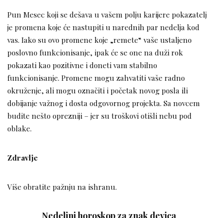
Pun Mesec koji se dešava u vašem polju karijere pokazatelj
je promena koje će nastupiti u narednih par nedelja kod
vas. Iako su ovo promene koje „remete“ vaše ustaljeno
poslovno funkcionisanje, ipak će se one na duži rok
pokazati kao pozitivne i doneti vam stabilno
funkcionisanje. Promene mogu zahvatiti vaše radno
okruženje, ali mogu označiti i početak novog posla ili
dobijanje važnog i dosta odgovornog projekta. Sa novcem
budite nešto oprezniji – jer su troškovi otišli nebu pod
oblake.
Zdravlje
Više obratite pažnju na ishranu.
Nedeljni horoskop za znak devica