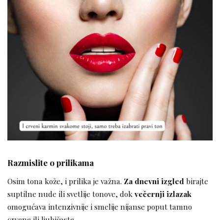
Razmislite o prilikama
Osim tona kože, i prilika je važna.
Za dnevni izgled
birajte
suptilne nude ili svetlije tonove, dok
večernji izlazak
omogućava intenzivnije i smelije nijanse poput tamno
crvene ili ljubičaste.