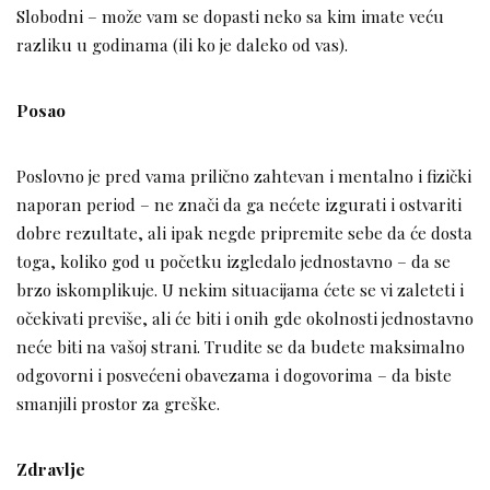
Slobodni – može vam se dopasti neko sa kim imate veću
razliku u godinama (ili ko je daleko od vas).
Posao
Poslovno je pred vama prilično zahtevan i mentalno i fizički
naporan period – ne znači da ga nećete izgurati i ostvariti
dobre rezultate, ali ipak negde pripremite sebe da će dosta
toga, koliko god u početku izgledalo jednostavno – da se
brzo iskomplikuje. U nekim situacijama ćete se vi zaleteti i
očekivati previše, ali će biti i onih gde okolnosti jednostavno
neće biti na vašoj strani. Trudite se da budete maksimalno
odgovorni i posvećeni obavezama i dogovorima – da biste
smanjili prostor za greške.
Zdravlje