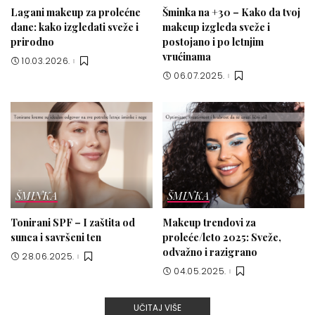
Lagani makeup za prolećne
Šminka na +30 – Kako da tvoj
dane: kako izgledati sveže i
makeup izgleda sveže i
prirodno
postojano i po letnjim
vrućinama
10.03.2026.
06.07.2025.
ŠMINKA
ŠMINKA
Tonirani SPF – I zaštita od
Makeup trendovi za
sunca i savršeni ten
proleće/leto 2025: Sveže,
odvažno i razigrano
28.06.2025.
04.05.2025.
UČITAJ VIŠE