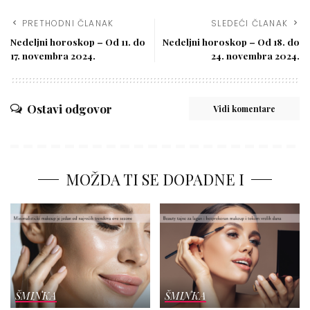
PRETHODNI ČLANAK
SLEDEĆI ČLANAK
Nedeljni horoskop – Od 11. do
Nedeljni horoskop – Od 18. do
17. novembra 2024.
24. novembra 2024.
Ostavi odgovor
Vidi komentare
MOŽDA TI SE DOPADNE I
ŠMINKA
ŠMINKA