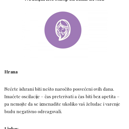
Hrana
Nećete ishrani biti nešto naročito posvećeni ovih dana.
Imaćete oscilacije – čas preterivati a čas biti bez apetita –
pa nemojte da se iznenadite ukoliko vaš želudac i varenje
budu negativno odreagovali.
Ljubav