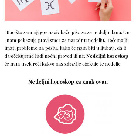
Kao što sam njegov naziv kaže piše se za nedelju dana. On
nam pokazuje pravi smer za narednu nedelju. Hoćemo li
imati probleme na poslu, kako će nam biti u ljubavi, da li
da očekujemo ludi noćni provod ili ne.
Nedeljni horoskop
će nam uvek reći kakvo nas zdravlje očekuje te nedelje.
Nedeljni horoskop za znak ovan