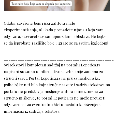
Odabir savršene boje ruža zahteva malo
eksperimentisanja, ali kada pronađete nijansu koja vam
odgovara, osećaćete se samopouzdano i blistavo. Ne bojte
se da isprobate različite boje i igrate se sa svojim izgledom!
________________________________________________
Svi tekstovi i kompletan sadržaj na portalu Lepotica.rs
napisani su samo u informativne svrhe i nije zamena za
stručni savet. Portal Lepotica.rs ne pruža medicinske,
psihološke niti bilo koje stručne savete i sadržaj tekstova na
portalu ne predstavlja mišljenje autora i nije zamena za
stručno mišljenje, te portal Lepotica.rs ne može preuzeti
odgovornost za eventualnu štetu nastalu korišćenjem
informacija iz sadržaja tekstova.