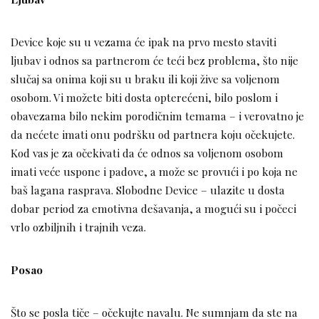
Device koje su u vezama će ipak na prvo mesto staviti
ljubav i odnos sa partnerom će teći bez problema, što nije
slučaj sa onima koji su u braku ili koji žive sa voljenom
osobom. Vi možete biti dosta opterećeni, bilo poslom i
obavezama bilo nekim porodičnim temama – i verovatno je
da nećete imati onu podršku od partnera koju očekujete.
Kod vas je za očekivati da će odnos sa voljenom osobom
imati veće uspone i padove, a može se provući i po koja ne
baš lagana rasprava. Slobodne Device – ulazite u dosta
dobar period za emotivna dešavanja, a mogući su i počeci
vrlo ozbiljnih i trajnih veza.
Posao
Što se posla tiče – očekujte navalu. Ne sumnjam da ste na