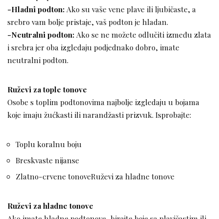
-Hladni podton:
Ako su vaše vene plave ili ljubičaste, a
srebro vam bolje pristaje, vaš podton je hladan.
-Neutralni podton:
Ako se ne možete odlučiti između zlata
i srebra jer oba izgledaju podjednako dobro, imate
neutralni podton.
Ruževi za tople tonove
Osobe s toplim podtonovima najbolje izgledaju u bojama
koje imaju žućkasti ili narandžasti prizvuk. Isprobajte:
Toplu koralnu boju
Breskvaste nijanse
Zlatno-crvene tonoveRuževi za hladne tonove
Ruževi za hladne tonove
Ako imate hladne podtonove, birajte boje sa plavičastim ili