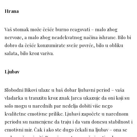
Hrana
Vaš stomak može češće burno reagovati – malo zbog
nervoze, a malo zbog neadekvatnog načina ishrane. Bilo bi
dobro da češće konzumirate sveže povrće, bilo u obliku
salata, bilo kroz variva.
Ljubav
Slobodni Bikovi ulaze u baš dobar ljubavni period – vaša
vladarka u tranzitu kroz znak Jarca ukazuje da oni koji su
solo mogu u narednih par nedelja dobiti više nego
kvalitetne emotivne prilike. Ljubavi započete u narednom
periodu su namenjene da traju i da vam donesu stabilnost i
emotivni mir. Čak i ako ste dugo čekali na ljubav – ona se