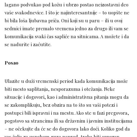
lagano podvukao pod kožu i ubrzo postao neizostavni deo
vaše svakodnevice. I što je najinteresantnije – to uopšte ne
bi bila loša ljubavna priča. Oni koji su u paru – ili u ovoj
sedmici imate premalo vremena jedno za drugo ili vam se
komunikacija svaki čas sapliće na sitnicama. A možete i da
se nadurite i zaćutite.
Posao
Ulazite u duži vremenski period kada komunikacija može
biti mesto saplitanja, nesporazuma i otežanja. Neke
situacije i dogovori, kao i administrativna pitanja mogu da
se zakomplikuju, bez obzira na to što su vaši potezi i
postupci bili ispravni i na mestu. Ako ste u fazi pregovora,
pogotovo sa strancima ili sa državnim i javnim institucijama
– ne očekujte da će se do dogovora lako doći. Koliko god da
vas želja za uspehom gura napred, treba biti oprezan