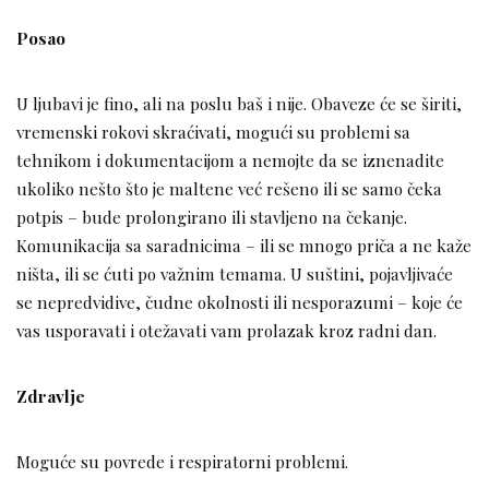
Posao
U ljubavi je fino, ali na poslu baš i nije. Obaveze će se širiti,
vremenski rokovi skraćivati, mogući su problemi sa
tehnikom i dokumentacijom a nemojte da se iznenadite
ukoliko nešto što je maltene već rešeno ili se samo čeka
potpis – bude prolongirano ili stavljeno na čekanje.
Komunikacija sa saradnicima – ili se mnogo priča a ne kaže
ništa, ili se ćuti po važnim temama. U suštini, pojavljivaće
se nepredvidive, čudne okolnosti ili nesporazumi – koje će
vas usporavati i otežavati vam prolazak kroz radni dan.
Zdravlje
Moguće su povrede i respiratorni problemi.