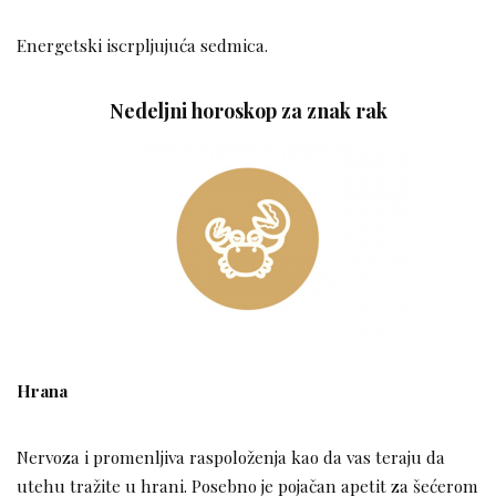
Energetski iscrpljujuća sedmica.
Nedeljni horoskop za znak rak
Hrana
Nervoza i promenljiva raspoloženja kao da vas teraju da
utehu tražite u hrani. Posebno je pojačan apetit za šećerom