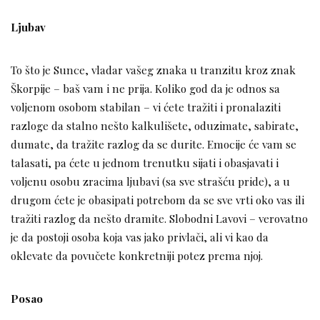
Ljubav
To što je Sunce, vladar vašeg znaka u tranzitu kroz znak
Škorpije – baš vam i ne prija. Koliko god da je odnos sa
voljenom osobom stabilan – vi ćete tražiti i pronalaziti
razloge da stalno nešto kalkulišete, oduzimate, sabirate,
dumate, da tražite razlog da se durite. Emocije će vam se
talasati, pa ćete u jednom trenutku sijati i obasjavati i
voljenu osobu zracima ljubavi (sa sve strašću pride), a u
drugom ćete je obasipati potrebom da se sve vrti oko vas ili
tražiti razlog da nešto dramite. Slobodni Lavovi – verovatno
je da postoji osoba koja vas jako privlači, ali vi kao da
oklevate da povučete konkretniji potez prema njoj.
Posao