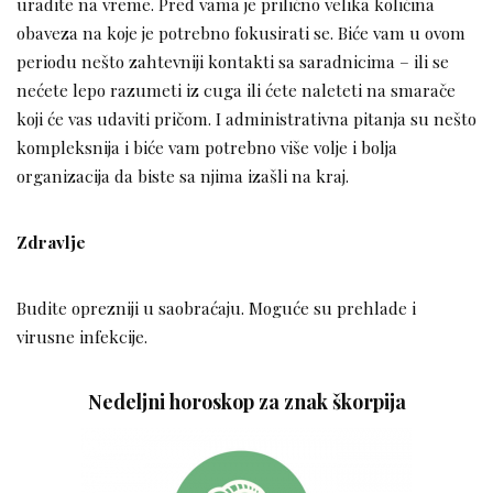
uradite na vreme. Pred vama je prilično velika količina
obaveza na koje je potrebno fokusirati se. Biće vam u ovom
periodu nešto zahtevniji kontakti sa saradnicima – ili se
nećete lepo razumeti iz cuga ili ćete naleteti na smarače
koji će vas udaviti pričom. I administrativna pitanja su nešto
kompleksnija i biće vam potrebno više volje i bolja
organizacija da biste sa njima izašli na kraj.
Zdravlje
Budite oprezniji u saobraćaju. Moguće su prehlade i
virusne infekcije.
Nedeljni horoskop za znak škorpija