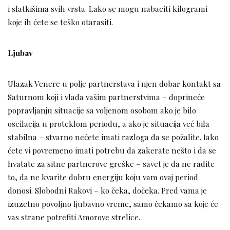
i slatkišima svih vrsta. Lako se mogu nabaciti kilogrami
koje ih ćete se teško otarasiti.
Ljubav
Ulazak Venere u polje partnerstava i njen dobar kontakt sa
Saturnom koji i vlada vašim partnerstvima – doprineće
popravljanju situacije sa voljenom osobom ako je bilo
oscilacija u proteklom periodu, a ako je situacija već bila
stabilna – stvarno nećete imati razloga da se požalite. Iako
ćete vi povremeno imati potrebu da zakerate nešto i da se
hvatate za sitne partnerove greške – savet je da ne radite
to, da ne kvarite dobru energiju koju vam ovaj period
donosi. Slobodni Rakovi – ko čeka, dočeka. Pred vama je
izuzetno povoljno ljubavno vreme, samo čekamo sa koje će
vas strane potrefiti Amorove strelice.