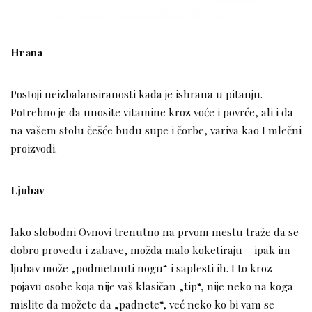
Hrana
Postoji neizbalansiranosti kada je ishrana u pitanju.
Potrebno je da unosite vitamine kroz voće i povrće, ali i da
na vašem stolu češće budu supe i čorbe, variva kao I mlečni
proizvodi.
Ljubav
Iako slobodni Ovnovi trenutno na prvom mestu traže da se
dobro provedu i zabave, možda malo koketiraju – ipak im
ljubav može „podmetnuti nogu“ i saplesti ih. I to kroz
pojavu osobe koja nije vaš klasičan „tip“, nije neko na koga
mislite da možete da „padnete“, već neko ko bi vam se