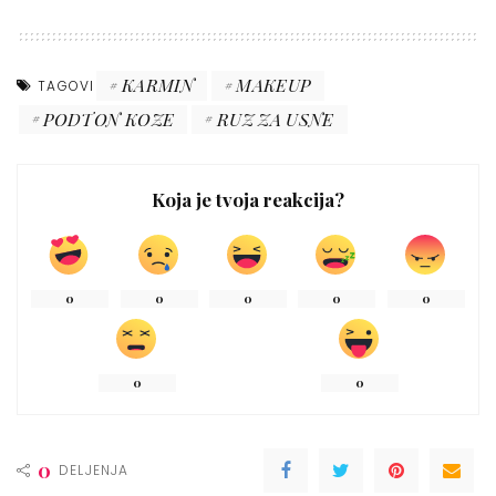
KARMIN
MAKEUP
TAGOVI
PODTON KOZE
RUZ ZA USNE
Koja je tvoja reakcija?
0
0
0
0
0
0
0
0
DELJENJA