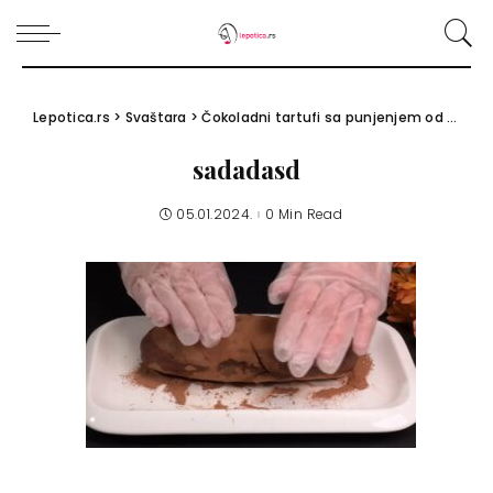
Lepotica.rs
>
Svaštara
>
Čokoladni tartufi sa punjenjem od banane: Recept + video
sadadasd
05.01.2024.
0 Min Read