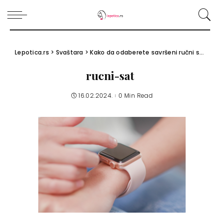
Lepotica.rs
>
Svaštara
>
Kako da odaberete savršeni ručni sat: 6 pravila koja morate ispratiti
rucni-sat
16.02.2024.
0 Min Read