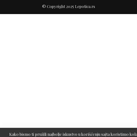
© Copyright 2025 Lepotica.rs
Kako bismo ti pružili najbolje iskustvo u korišćenju sajta koristimo kola