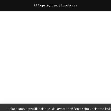
© Copyright 2025 Lepotica.rs
Kako bismo ti pružili najbolje iskustvo u korišćenju sajta koristimo kola