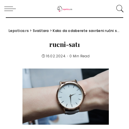
Lepotica.rs
>
Svaštara
>
Kako da odaberete savršeni ručni sat: 6 pravila koja morate ispratiti
rucni-sat1
16.02.2024.
0 Min Read