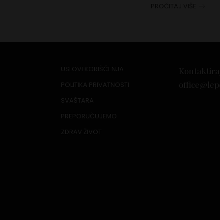
PROČITAJ VIŠE
USLOVI KORIŠĆENJA
Kontaktira
office@lep
POLITIKA PRIVATNOSTI
SVAŠTARA
PREPORUČUJEMO
ZDRAV ŽIVOT