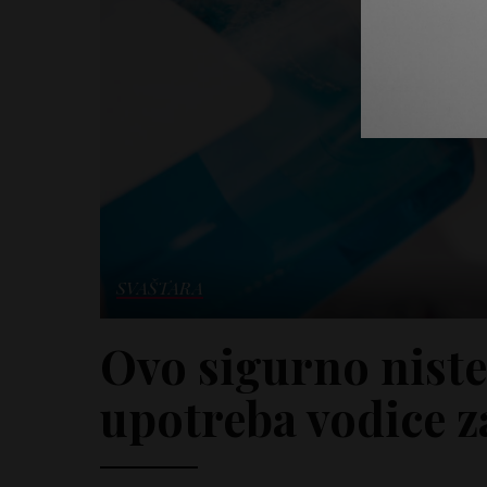
SVAŠTARA
Ovo sigurno niste
upotreba vodice za