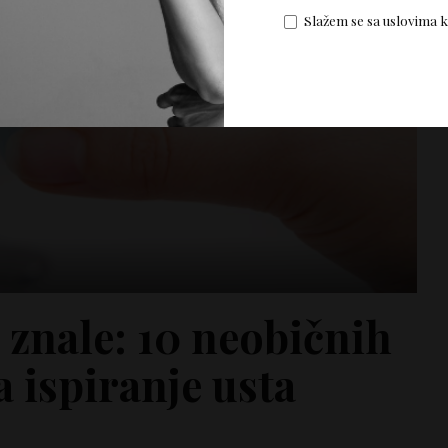
Slažem se sa uslovima 
 znale: 10 neobičnih
 ispiranje usta