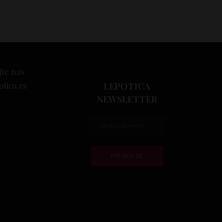
jte nas
otica.rs
LEPOTICA
NEWSLETTER