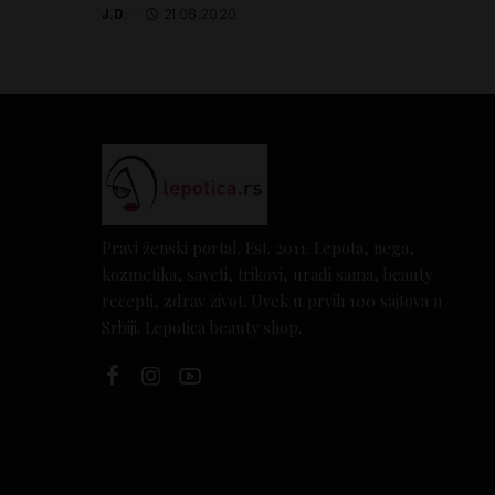
J.D.
21.08.2020.
Posted
by
Pravi ženski portal. Est. 2011. Lepota, nega,
kozmetika, saveti, trikovi, uradi sama, beauty
recepti, zdrav život. Uvek u prvih 100 sajtova u
Srbiji. Lepotica beauty shop.