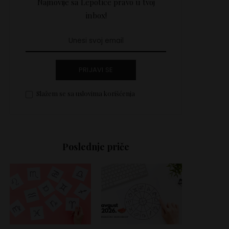
Najnovije sa Lepotice pravo u tvoj
inbox!
PRIJAVI SE
Slažem se sa uslovima korišćenja
Poslednje priče