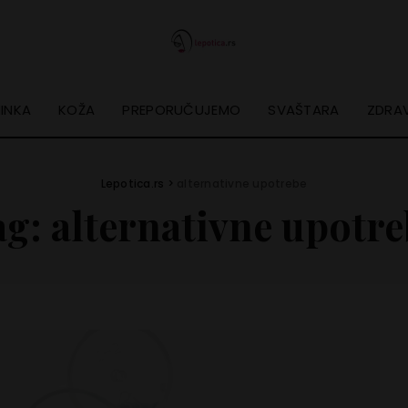
INKA
KOŽA
PREPORUČUJEMO
SVAŠTARA
ZDRAV
Lepotica.rs
>
alternativne upotrebe
ag:
alternativne upotre