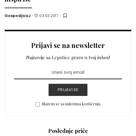
GospodjicaJ
03.03.2017.
Posted
by
Prijavi se na newsletter
Najnovije sa Lepotice pravo u tvoj inbox!
PRIJAVI SE
Slažem se sa uslovima korišćenja
Poslednje priče