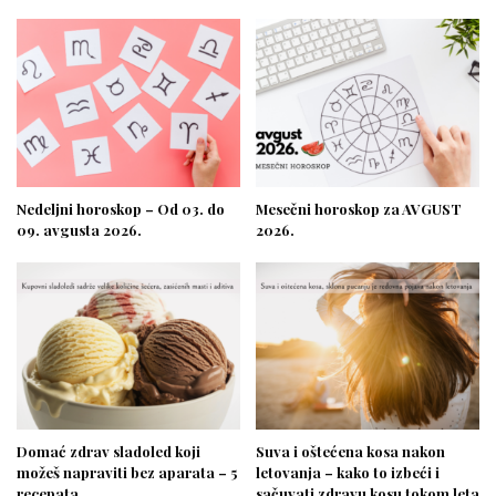
Nedeljni horoskop – Od 03. do
Mesečni horoskop za AVGUST
09. avgusta 2026.
2026.
Domać zdrav sladoled koji
Suva i oštećena kosa nakon
možeš napraviti bez aparata – 5
letovanja – kako to izbeći i
recepata
sačuvati zdravu kosu tokom leta