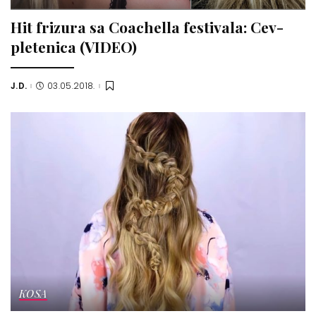
Hit frizura sa Coachella festivala: Cev-
pletenica (VIDEO)
J.D.
03.05.2018.
Posted
by
KOSA