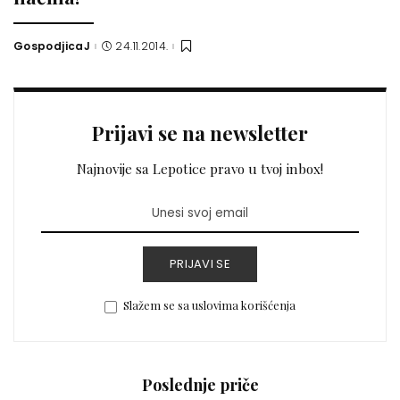
GospodjicaJ
24.11.2014.
Posted
by
Prijavi se na newsletter
Najnovije sa Lepotice pravo u tvoj inbox!
PRIJAVI SE
Slažem se sa uslovima korišćenja
Poslednje priče