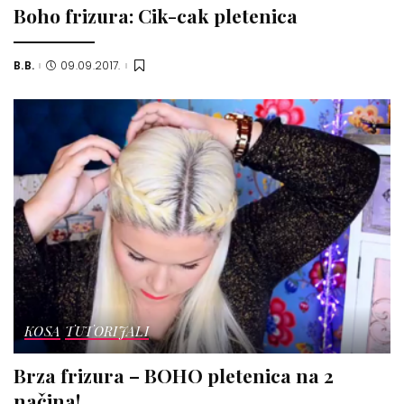
Boho frizura: Cik-cak pletenica
B.B.
09.09.2017.
Posted
by
KOSA
TUTORIJALI
Brza frizura – BOHO pletenica na 2
načina!