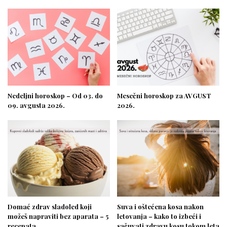
Nedeljni horoskop – Od 03. do
Mesečni horoskop za AVGUST
09. avgusta 2026.
2026.
Domać zdrav sladoled koji
Suva i oštećena kosa nakon
možeš napraviti bez aparata – 5
letovanja – kako to izbeći i
recepata
sačuvati zdravu kosu tokom leta