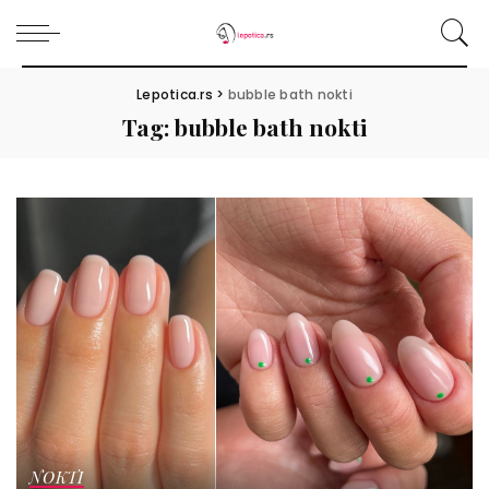
Lepotica.rs
>
bubble bath nokti
Tag:
bubble bath nokti
NOKTI