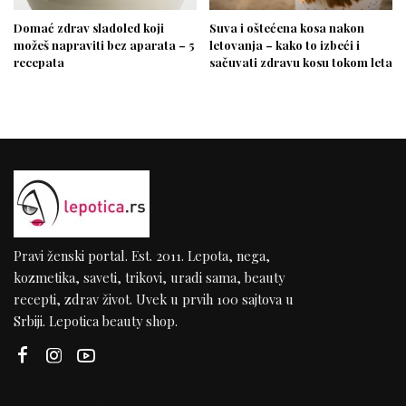
Domać zdrav sladoled koji
Suva i oštećena kosa nakon
možeš napraviti bez aparata – 5
letovanja – kako to izbeći i
recepata
sačuvati zdravu kosu tokom leta
Pravi ženski portal. Est. 2011. Lepota, nega,
kozmetika, saveti, trikovi, uradi sama, beauty
recepti, zdrav život. Uvek u prvih 100 sajtova u
Srbiji. Lepotica beauty shop.