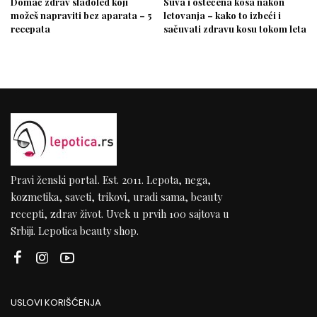
Domać zdrav sladoled koji
Suva i oštećena kosa nakon
možeš napraviti bez aparata – 5
letovanja – kako to izbeći i
recepata
sačuvati zdravu kosu tokom leta
Pravi ženski portal. Est. 2011. Lepota, nega,
kozmetika, saveti, trikovi, uradi sama, beauty
recepti, zdrav život. Uvek u prvih 100 sajtova u
Srbiji. Lepotica beauty shop.
USLOVI KORIŠĆENJA