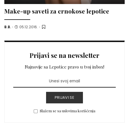
Make-up saveti za crnokose lepotice
B.B.
05.12.2016.
Posted
by
Prijavi se na newsletter
Najnovije sa Lepotice pravo u tvoj inbox!
PRIJAVI SE
Slažem se sa uslovima korišćenja