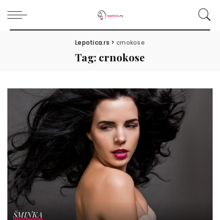
Lepotica.rs
>
crnokose
Tag:
crnokose
ŠMINKA