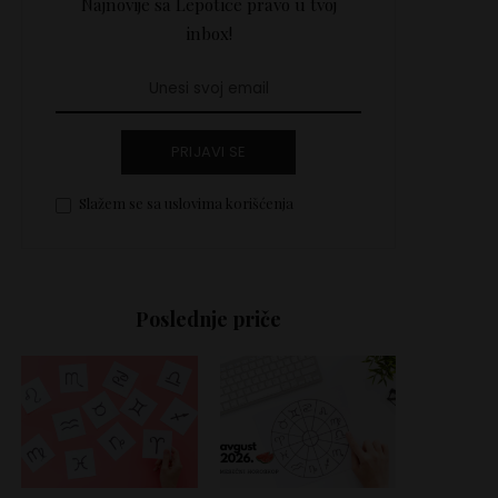
Najnovije sa Lepotice pravo u tvoj
inbox!
PRIJAVI SE
Slažem se sa uslovima korišćenja
Poslednje priče