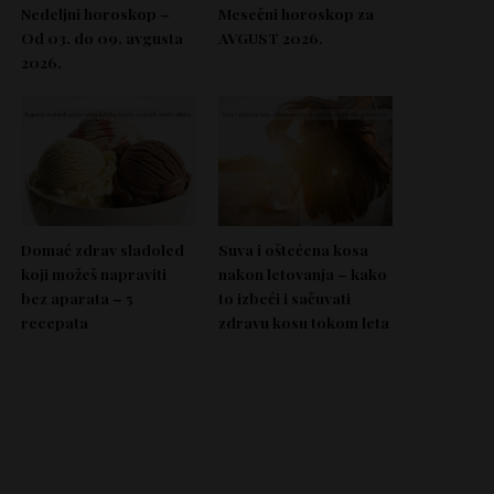
Nedeljni horoskop –
Mesečni horoskop za
Od 03. do 09. avgusta
AVGUST 2026.
2026.
Domać zdrav sladoled
Suva i oštećena kosa
koji možeš napraviti
nakon letovanja – kako
bez aparata – 5
to izbeći i sačuvati
recepata
zdravu kosu tokom leta