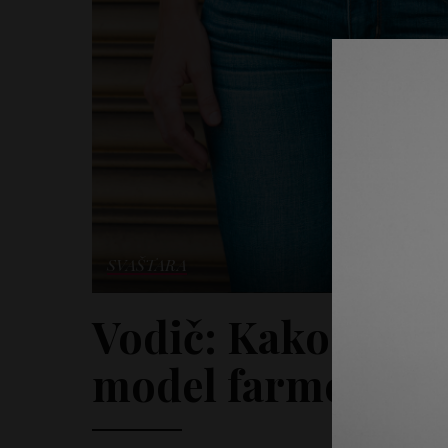
SVAŠTARA
Vodič: Kako da p
model farmerki za