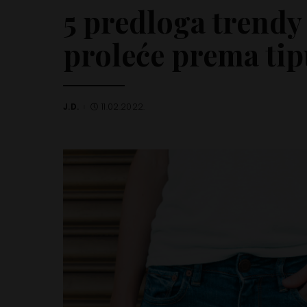
5 predloga trendy
proleće prema tip
J.D.
11.02.2022.
Posted
by