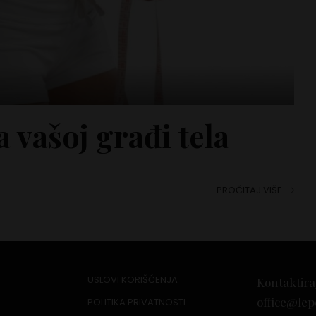
 vašoj građi tela
PROČITAJ VIŠE
USLOVI KORIŠĆENJA
Kontaktira
office@lep
POLITIKA PRIVATNOSTI