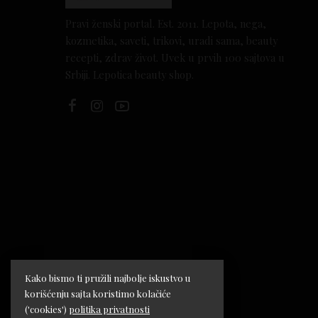
Pravi ženski portal. Est. 2011. Lepota, nega,
kozmetika, saveti, trikovi, uradi sama, beauty
recepti, zdrav život. Uvek u prvih 100 sajtova u
Srbiji. Lepotica beauty shop.
Kako bismo ti pružili najbolje iskustvo u
korišćenju sajta koristimo kolačiće
('cookies')
politika privatnosti