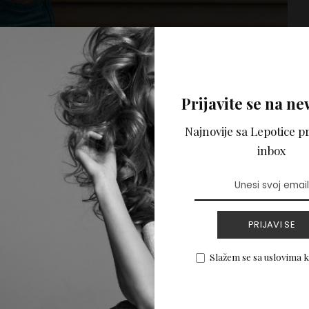
Prijavite se na ne
Najnovije sa Lepotice pr
inbox
ronađete savršen
PRIJAVI SE
 vašu građu tela?
Slažem se sa uslovima 