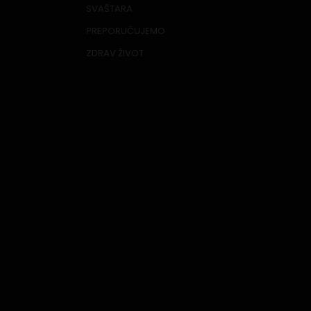
SVAŠTARA
PREPORUČUJEMO
ZDRAV ŽIVOT