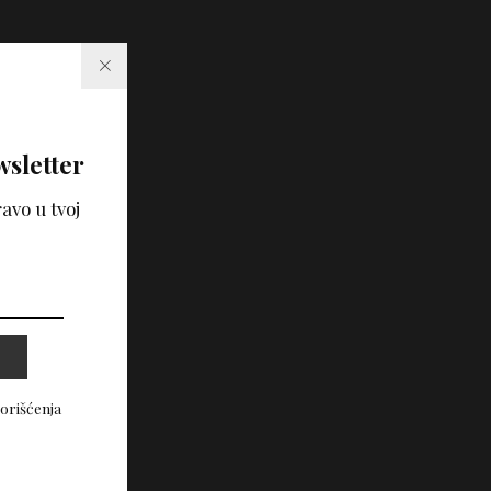
wsletter
avo u tvoj
korišćenja