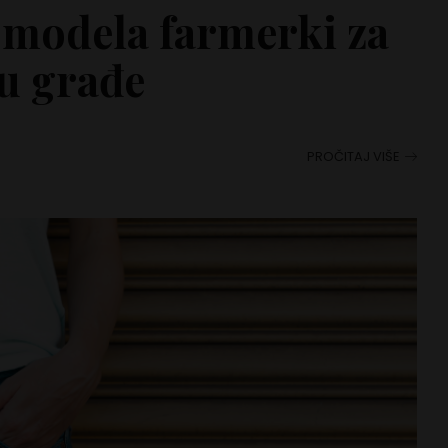
 modela farmerki za
u građe
PROČITAJ VIŠE