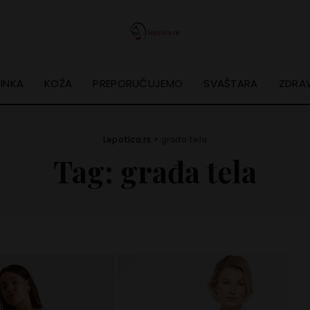
INKA
KOŽA
PREPORUČUJEMO
SVAŠTARA
ZDRAV
Lepotica.rs
>
građa tela
Tag:
građa tela