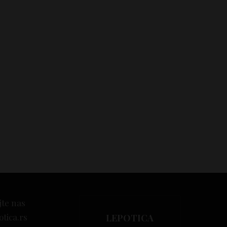
jte nas
otica.rs
LEPOTICA