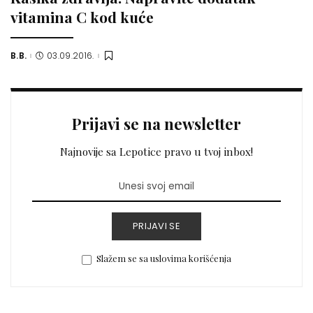
vitamina C kod kuće
B.B.
03.09.2016.
Posted
by
Prijavi se na newsletter
Najnovije sa Lepotice pravo u tvoj inbox!
PRIJAVI SE
Slažem se sa uslovima korišćenja