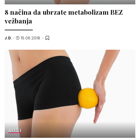
8 načina da ubrzate metabolizam BEZ
vežbanja
J.D.
15.06.2018.
Posted
by
KOŽA