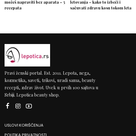
možeš napraviti bez aparata – 5
letovanja – kako to izbeći i
recepata
sačuvati zdravu kosu tokom leta
Pravi ženski portal. Est. 2011. Lepota, nega,
kozmetika, saveti, trikovi, uradi sama, beauty
recepti, zdrav život. Uvek u prvih 100 sajtova u
Srbiji. Lepotica beauty shop.
USLOVI KORIŠĆENJA
POLITIKA PRIVATNOSTI