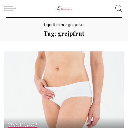
Lepotica.rs
>
grejpfrut
Tag:
grejpfrut
ZDRAV ŽIVOT