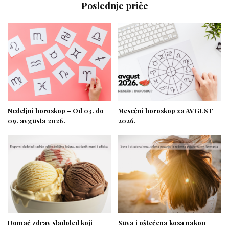
Poslednje priče
Nedeljni horoskop – Od 03. do
Mesečni horoskop za AVGUST
09. avgusta 2026.
2026.
Domać zdrav sladoled koji
Suva i oštećena kosa nakon