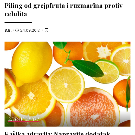
Piling od grejpfruta i ruzmarina protiv
celulita
B.B.
24.09.2017.
Posted
by
ZDRAV ŽIVOT
Kašika zdravlja: Napravite dodatak