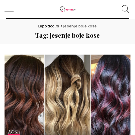
Lepotica.rs
>
jesenje boje kose
Tag:
jesenje boje kose
KOSA