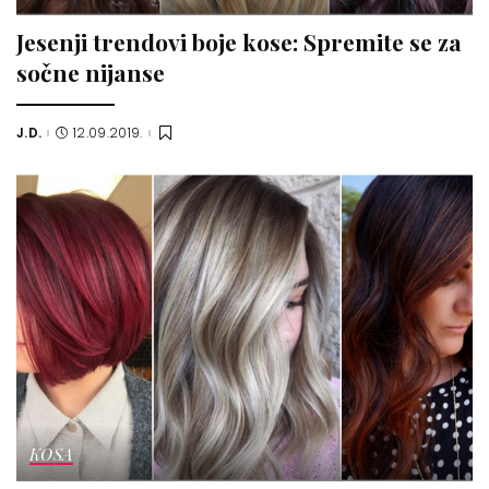
Jesenji trendovi boje kose: Spremite se za
sočne nijanse
J.D.
12.09.2019.
Posted
by
KOSA