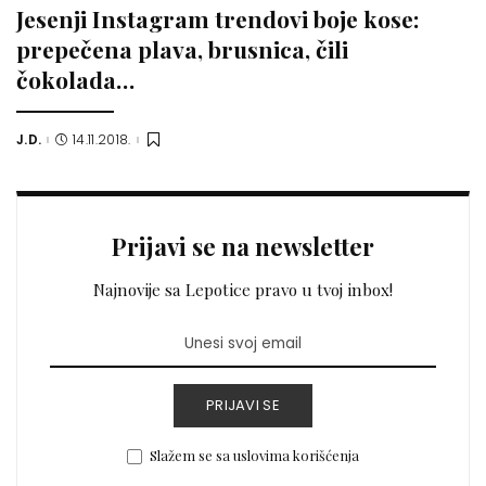
Jesenji Instagram trendovi boje kose:
prepečena plava, brusnica, čili
čokolada…
J.D.
14.11.2018.
Posted
by
Prijavi se na newsletter
Najnovije sa Lepotice pravo u tvoj inbox!
PRIJAVI SE
Slažem se sa uslovima korišćenja