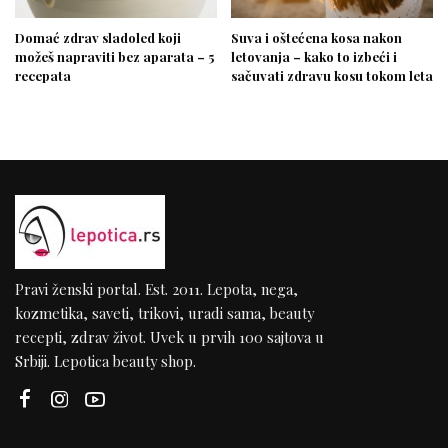
Domać zdrav sladoled koji
Suva i oštećena kosa nakon
možeš napraviti bez aparata – 5
letovanja – kako to izbeći i
recepata
sačuvati zdravu kosu tokom leta
Pravi ženski portal. Est. 2011. Lepota, nega,
kozmetika, saveti, trikovi, uradi sama, beauty
recepti, zdrav život. Uvek u prvih 100 sajtova u
Srbiji. Lepotica beauty shop.