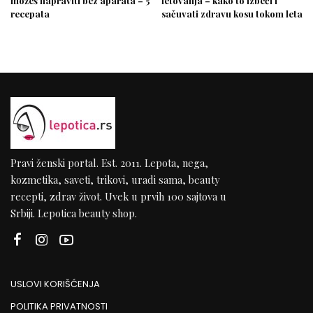
možeš napraviti bez aparata – 5
letovanja – kako to izbeći i
recepata
sačuvati zdravu kosu tokom leta
Pravi ženski portal. Est. 2011. Lepota, nega,
kozmetika, saveti, trikovi, uradi sama, beauty
recepti, zdrav život. Uvek u prvih 100 sajtova u
Srbiji. Lepotica beauty shop.
USLOVI KORIŠĆENJA
POLITIKA PRIVATNOSTI