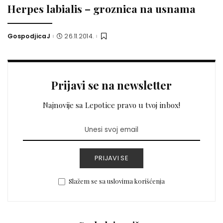
Herpes labialis – groznica na usnama
GospodjicaJ
26.11.2014.
Posted
by
Prijavi se na newsletter
Najnovije sa Lepotice pravo u tvoj inbox!
PRIJAVI SE
Slažem se sa uslovima korišćenja