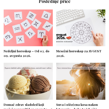
Poslednje priče
Nedeljni horoskop – Od 03. do
Mesečni horoskop za AVGUST
09. avgusta 2026.
2026.
Domać zdrav sladoled koji
Suva i oštećena kosa nakon