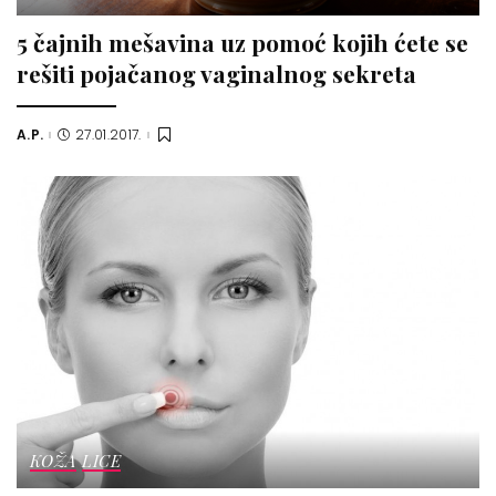
5 čajnih mešavina uz pomoć kojih ćete se
rešiti pojačanog vaginalnog sekreta
A.P.
27.01.2017.
Posted
by
KOŽA
LICE