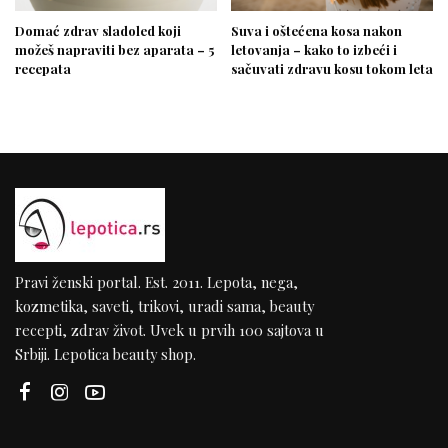
Domać zdrav sladoled koji
Suva i oštećena kosa nakon
možeš napraviti bez aparata – 5
letovanja – kako to izbeći i
recepata
sačuvati zdravu kosu tokom leta
Pravi ženski portal. Est. 2011. Lepota, nega,
kozmetika, saveti, trikovi, uradi sama, beauty
recepti, zdrav život. Uvek u prvih 100 sajtova u
Srbiji. Lepotica beauty shop.