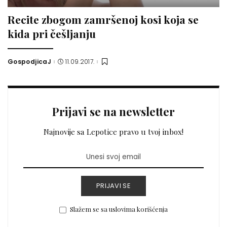
Recite zbogom zamršenoj kosi koja se
kida pri češljanju
GospodjicaJ
11.09.2017.
Posted
by
Prijavi se na newsletter
Najnovije sa Lepotice pravo u tvoj inbox!
PRIJAVI SE
Slažem se sa uslovima korišćenja