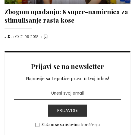
Zbogom opadanju: 8 super-namirnica za
stimulisanje rasta kose
J.D.
21.09.2018.
Posted
by
Prijavi se na newsletter
Najnovije sa Lepotice pravo u tvoj inbox!
PRIJAVI SE
Slažem se sa uslovima korišćenja