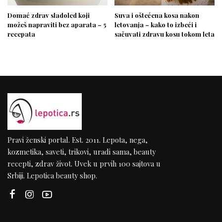
Domać zdrav sladoled koji
Suva i oštećena kosa nakon
možeš napraviti bez aparata – 5
letovanja – kako to izbeći i
recepata
sačuvati zdravu kosu tokom leta
Pravi ženski portal. Est. 2011. Lepota, nega,
kozmetika, saveti, trikovi, uradi sama, beauty
recepti, zdrav život. Uvek u prvih 100 sajtova u
Srbiji. Lepotica beauty shop.