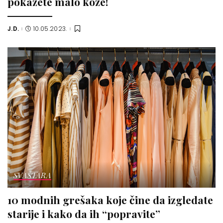
pokažete malo kože!
J.D.
10.05.2023.
Posted
by
SVAŠTARA
10 modnih grešaka koje čine da izgledate
starije i kako da ih “popravite”