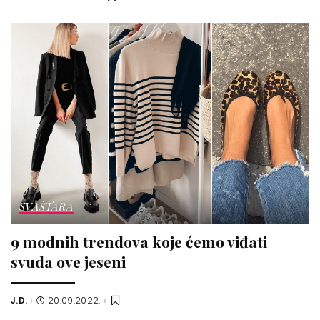
by
SVAŠTARA
9 modnih trendova koje ćemo viđati
svuda ove jeseni
J.D.
20.09.2022.
Posted
by