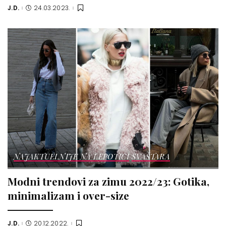
J.D.
24.03.2023.
Posted
by
NAJAKTUELNIJE NA LEPOTICI
SVAŠTARA
Modni trendovi za zimu 2022/23: Gotika,
minimalizam i over-size
J.D.
20.12.2022.
Posted