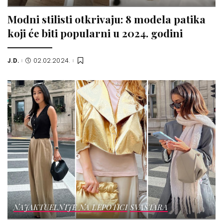
Modni stilisti otkrivaju: 8 modela patika
koji će biti popularni u 2024. godini
J.D.
02.02.2024.
Posted
by
NAJAKTUELNIJE NA LEPOTICI
SVAŠTARA