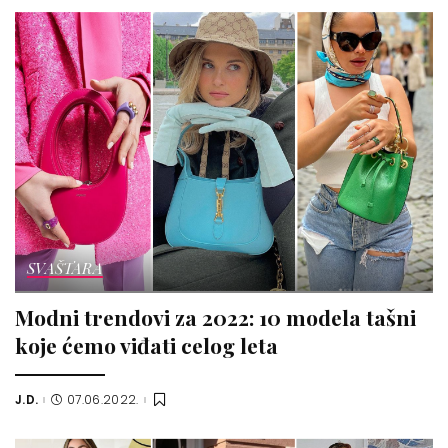
SVAŠTARA
Modni trendovi za 2022: 10 modela tašni
koje ćemo viđati celog leta
J.D.
07.06.2022.
Posted
by