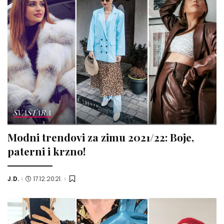
SVAŠTARA
Modni trendovi za zimu 2021/22: Boje,
paterni i krzno!
J.D.
17.12.2021.
Posted
by