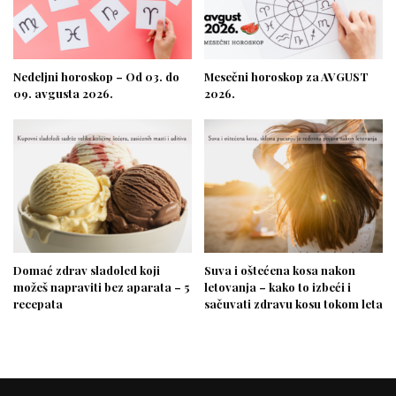
Nedeljni horoskop – Od 03. do
Mesečni horoskop za AVGUST
09. avgusta 2026.
2026.
Domać zdrav sladoled koji
Suva i oštećena kosa nakon
možeš napraviti bez aparata – 5
letovanja – kako to izbeći i
recepata
sačuvati zdravu kosu tokom leta