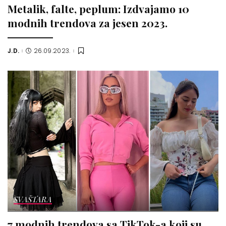
Metalik, falte, peplum: Izdvajamo 10
modnih trendova za jesen 2023.
J.D.
26.09.2023.
Posted
by
SVAŠTARA
7 modnih trendova sa TikTok-a koji su