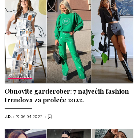
SVAŠTARA
Obnovite garderober: 7 najvećih fashion
trendova za proleće 2022.
J.D.
06.04.2022.
Posted
by