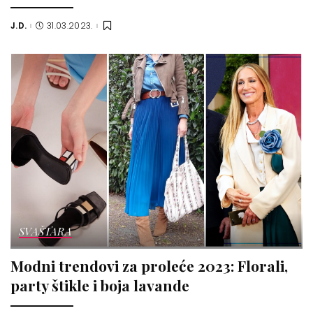
J.D.
31.03.2023.
Posted
by
SVAŠTARA
Modni trendovi za proleće 2023: Florali,
party štikle i boja lavande