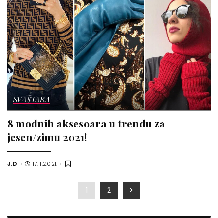
SVAŠTARA
8 modnih aksesoara u trendu za
jesen/zimu 2021!
J.D.
17.11.2021.
Posted
by
1
2