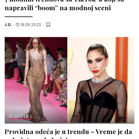
napravili “boom” na modnoj sceni
J.D.
19.05.2023.
Posted
by
SVAŠTARA
Providna odeća je u trendu – Vreme je da