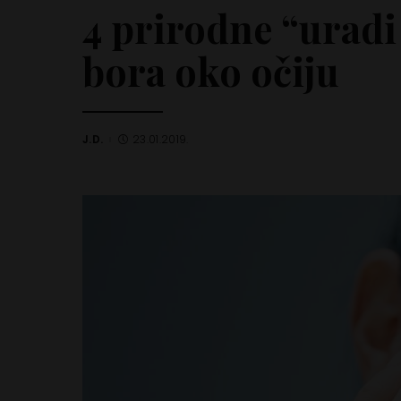
4 prirodne “uradi
bora oko očiju
J.D.
23.01.2019.
Posted
by