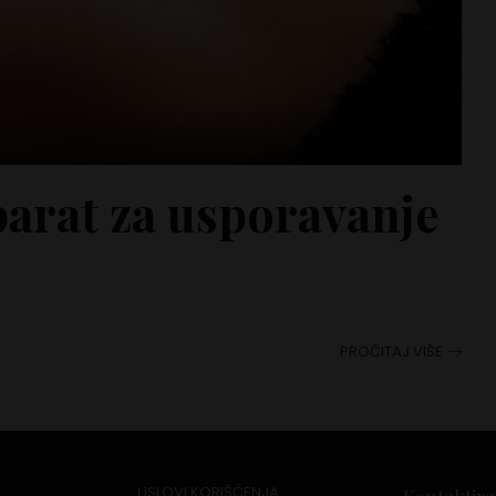
arat za usporavanje
PROČITAJ VIŠE
USLOVI KORIŠĆENJA