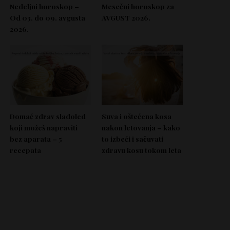
Nedeljni horoskop –
Mesečni horoskop za
Od 03. do 09. avgusta
AVGUST 2026.
2026.
Domać zdrav sladoled
Suva i oštećena kosa
koji možeš napraviti
nakon letovanja – kako
bez aparata – 5
to izbeći i sačuvati
recepata
zdravu kosu tokom leta