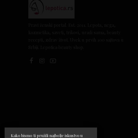
Pravi ženski portal. Est. 2011. Lepota, nega,
kozmetika, saveti, trikovi, uradi sama, beauty
recepti, zdrav život. Uvek u prvih 100 sajtova u
Srbiji. Lepotica beauty shop.
Kako bismo ti pružili najbolje iskustvo u