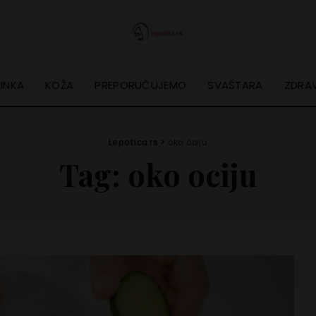
INKA
KOŽA
PREPORUČUJEMO
SVAŠTARA
ZDRAV
Lepotica.rs
>
oko ociju
Tag:
oko ociju