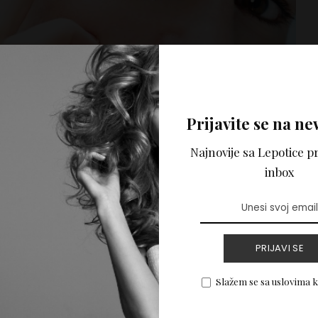
Prijavite se na ne
Najnovije sa Lepotice pr
inbox
 očiju – Počnite na
PRIJAVI SE
Slažem se sa uslovima 