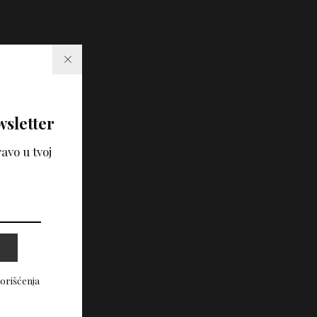
wsletter
avo u tvoj
korišćenja