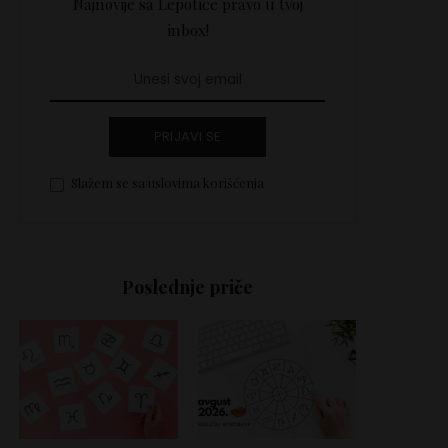
Najnovije sa Lepotice pravo u tvoj
inbox!
PRIJAVI SE
Slažem se sa uslovima korišćenja
Poslednje priče