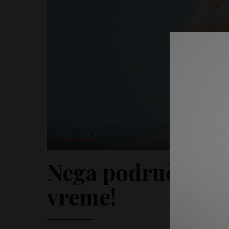
KOŽA
LICE
Nega područja oko
vreme!