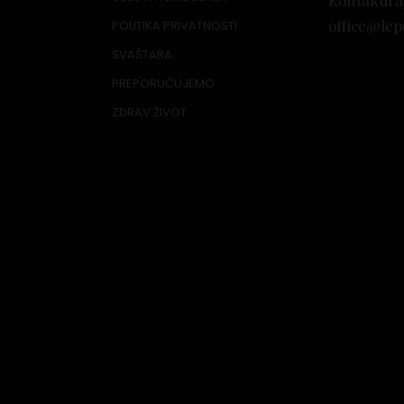
Kontaktira
office@lep
POLITIKA PRIVATNOSTI
SVAŠTARA
PREPORUČUJEMO
ZDRAV ŽIVOT