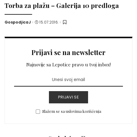
Torba za plažu – Galerija 10 predloga
GospodjicaJ
15.07.2016.
Posted
by
Prijavi se na newsletter
Najnovije sa Lepotice pravo u tvoj inbox!
PRIJAVI SE
Slažem se sa uslovima korišćenja