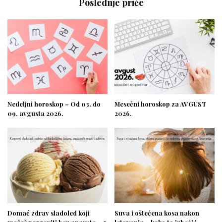
Poslednje priče
Nedeljni horoskop – Od 03. do
Mesečni horoskop za AVGUST
09. avgusta 2026.
2026.
Domać zdrav sladoled koji
Suva i oštećena kosa nakon