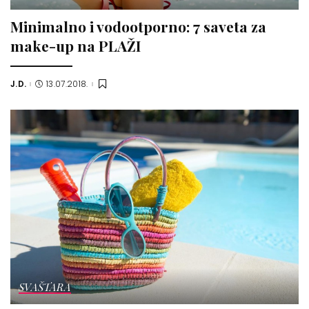
Minimalno i vodootporno: 7 saveta za
make-up na PLAŽI
J.D.
13.07.2018.
Posted
by
SVAŠTARA