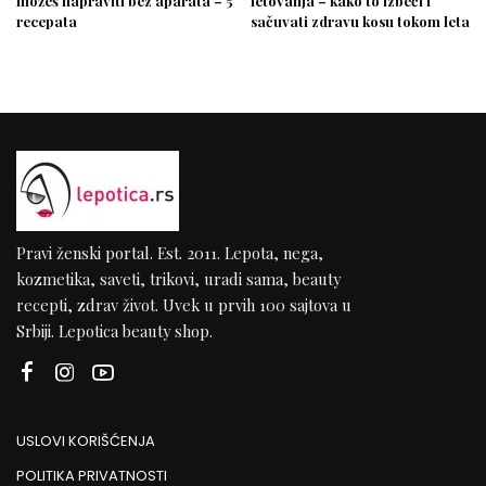
možeš napraviti bez aparata – 5
letovanja – kako to izbeći i
recepata
sačuvati zdravu kosu tokom leta
Pravi ženski portal. Est. 2011. Lepota, nega,
kozmetika, saveti, trikovi, uradi sama, beauty
recepti, zdrav život. Uvek u prvih 100 sajtova u
Srbiji. Lepotica beauty shop.
USLOVI KORIŠĆENJA
POLITIKA PRIVATNOSTI