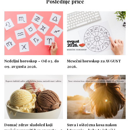
Poslednje priče
Nedeljni horoskop – Od 03. do
Mesečni horoskop za AVGUST
09. avgusta 2026.
2026.
Domać zdrav sladoled koji
Suva i oštećena kosa nakon