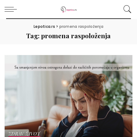
Lepotica.rs
>
promena raspoloženja
Tag:
promena raspoloženja
ZDRAV ŽIVOT