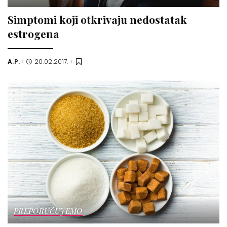
Simptomi koji otkrivaju nedostatak
estrogena
A.P.
20.02.2017.
Posted
by
PREPORUČUJEMO