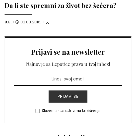
Da li ste spremni za život bez šećera?
B.B.
02.08.2016.
Posted
by
Prijavi se na newsletter
Najnovije sa Lepotice pravo u tvoj inbox!
PRIJAVI SE
Slažem se sa uslovima korišćenja