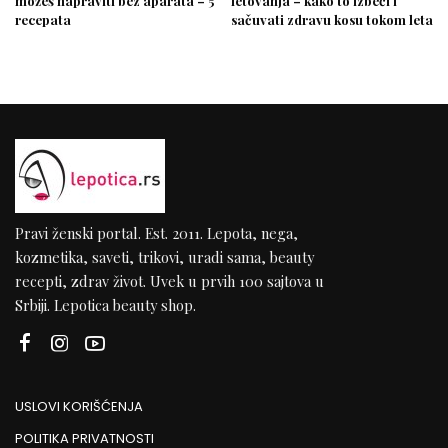
možeš napraviti bez aparata – 5
letovanja – kako to izbeći i
recepata
sačuvati zdravu kosu tokom leta
Pravi ženski portal. Est. 2011. Lepota, nega,
kozmetika, saveti, trikovi, uradi sama, beauty
recepti, zdrav život. Uvek u prvih 100 sajtova u
Srbiji. Lepotica beauty shop.
USLOVI KORIŠĆENJA
POLITIKA PRIVATNOSTI