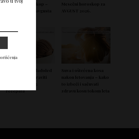
avo u tvoj
Nedeljni horoskop –
Mesečni horoskop za
Od 03. do 09. avgusta
AVGUST 2026.
2026.
korišćenja
Domać zdrav sladoled
Suva i oštećena kosa
koji možeš napraviti
nakon letovanja – kako
bez aparata – 5
to izbeći i sačuvati
recepata
zdravu kosu tokom leta