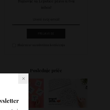
Najnovije sa Lepotice pravo u tvoj
inbox!
PRIJAVI SE
Slažem se sa uslovima korišćenja
Poslednje priče
wsletter