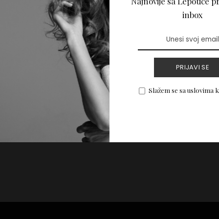
Najnovije sa Lepotice pr
a: Kako je naše
inbox
 povezano sa
PRIJAVI SE
Slažem se sa uslovima 
PROČITAJ VIŠE