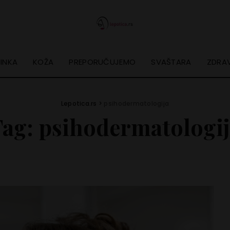
INKA
KOŽA
PREPORUČUJEMO
SVAŠTARA
ZDRAV
Lepotica.rs
>
psihodermatologija
Tag:
psihodermatologi