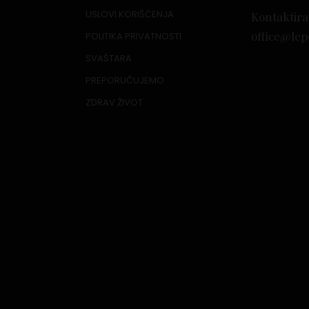
USLOVI KORIŠĆENJA
Kontaktira
office@lep
POLITIKA PRIVATNOSTI
SVAŠTARA
PREPORUČUJEMO
ZDRAV ŽIVOT