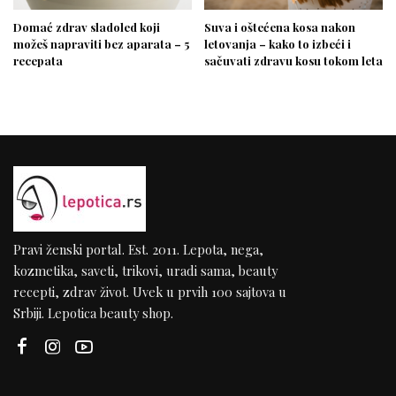
Domać zdrav sladoled koji
Suva i oštećena kosa nakon
možeš napraviti bez aparata – 5
letovanja – kako to izbeći i
recepata
sačuvati zdravu kosu tokom leta
Pravi ženski portal. Est. 2011. Lepota, nega,
kozmetika, saveti, trikovi, uradi sama, beauty
recepti, zdrav život. Uvek u prvih 100 sajtova u
Srbiji. Lepotica beauty shop.