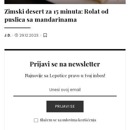
Zimski desert za 15 minuta: Rolat od
puslica sa mandarinama
J.D.
29.12.2023.
Posted
by
Prijavi se na newsletter
Najnovije sa Lepotice pravo u tvoj inbox!
PRIJAVI SE
Slažem se sa uslovima korišćenja