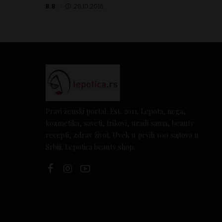
B.B.
26.10.2016.
Posted
by
Pravi ženski portal. Est. 2011. Lepota, nega,
kozmetika, saveti, trikovi, uradi sama, beauty
recepti, zdrav život. Uvek u prvih 100 sajtova u
Srbiji. Lepotica beauty shop.