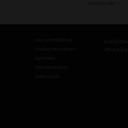
PROČITAJ VIŠE
USLOVI KORIŠĆENJA
Kontaktira
office@lep
POLITIKA PRIVATNOSTI
SVAŠTARA
PREPORUČUJEMO
ZDRAV ŽIVOT