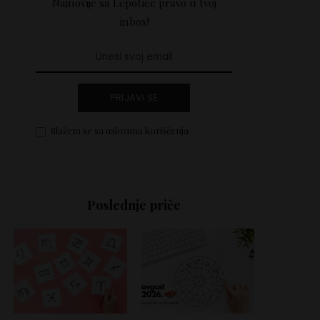
Najnovije sa Lepotice pravo u tvoj
inbox!
PRIJAVI SE
Slažem se sa uslovima korišćenja
Poslednje priče