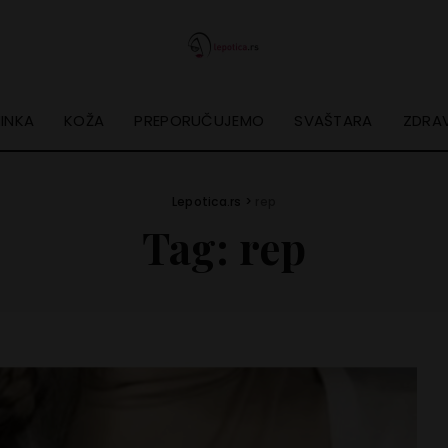
INKA
KOŽA
PREPORUČUJEMO
SVAŠTARA
ZDRAV
Lepotica.rs
>
rep
Tag:
rep