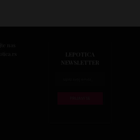
jte nas
otica.rs
LEPOTICA
NEWSLETTER