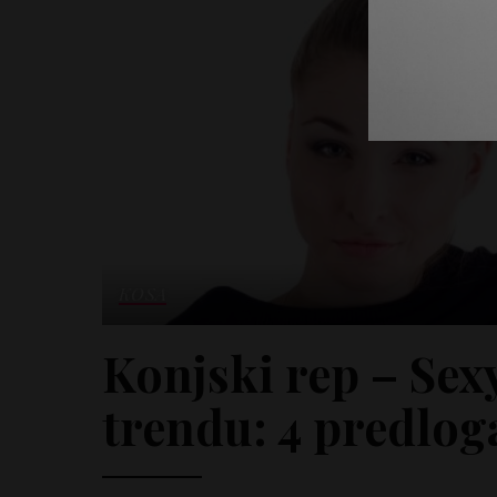
KOSA
Konjski rep – Sexy
trendu: 4 predlog