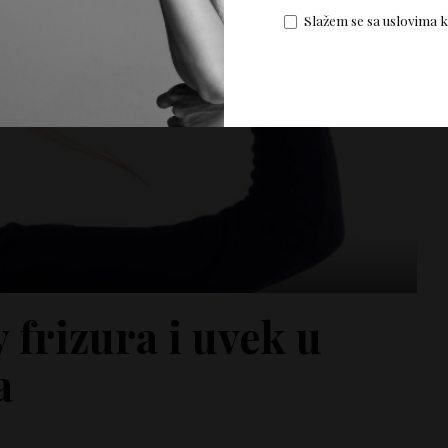
Slažem se sa uslovima 
 frizura i uvek u
a