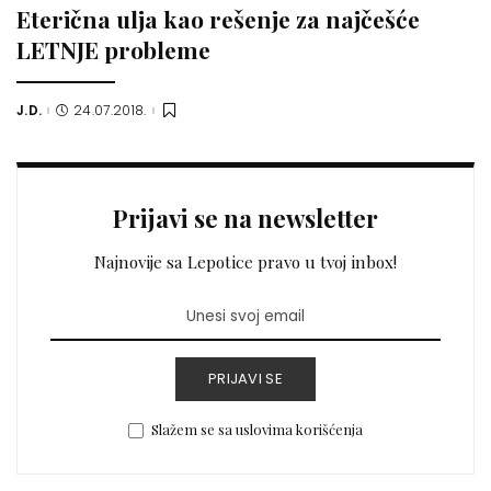
Eterična ulja kao rešenje za najčešće
LETNJE probleme
J.D.
24.07.2018.
Posted
by
Prijavi se na newsletter
Najnovije sa Lepotice pravo u tvoj inbox!
PRIJAVI SE
Slažem se sa uslovima korišćenja