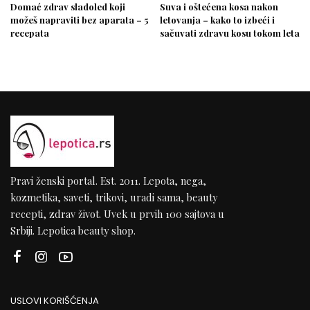
Domać zdrav sladoled koji
Suva i oštećena kosa nakon
možeš napraviti bez aparata – 5
letovanja – kako to izbeći i
recepata
sačuvati zdravu kosu tokom leta
Pravi ženski portal. Est. 2011. Lepota, nega,
kozmetika, saveti, trikovi, uradi sama, beauty
recepti, zdrav život. Uvek u prvih 100 sajtova u
Srbiji. Lepotica beauty shop.
USLOVI KORIŠĆENJA