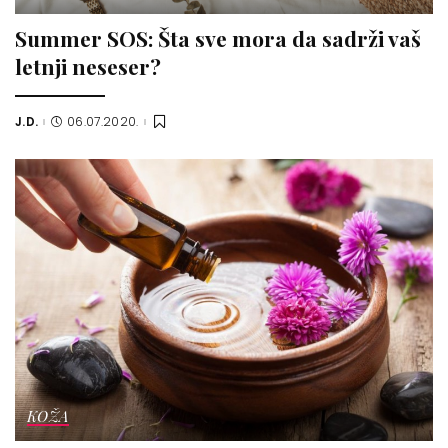
Summer SOS: Šta sve mora da sadrži vaš
letnji neseser?
J.D.
06.07.2020.
Posted
by
KOŽA