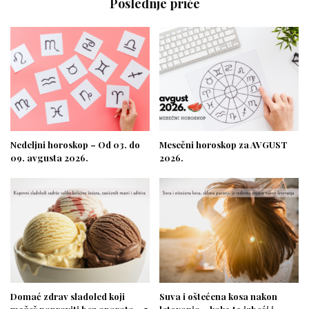
Poslednje priče
Nedeljni horoskop – Od 03. do
Mesečni horoskop za AVGUST
09. avgusta 2026.
2026.
Domać zdrav sladoled koji
Suva i oštećena kosa nakon