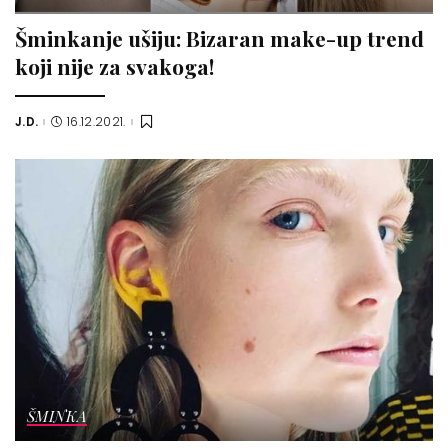
Šminkanje ušiju: Bizaran make-up trend
koji nije za svakoga!
J.D.
16.12.2021.
Posted
by
ŠMINKA