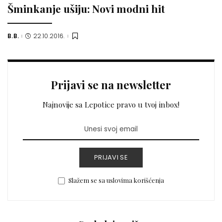
Šminkanje ušiju: Novi modni hit
B.B.
22.10.2016.
Posted
by
Prijavi se na newsletter
Najnovije sa Lepotice pravo u tvoj inbox!
PRIJAVI SE
Slažem se sa uslovima korišćenja