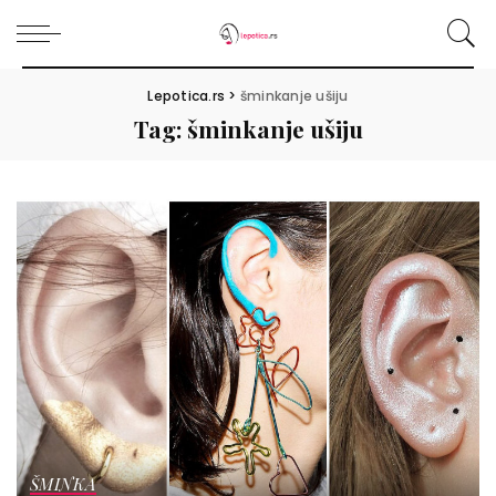
Lepotica.rs
>
šminkanje ušiju
Tag:
šminkanje ušiju
ŠMINKA