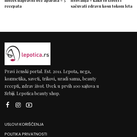
možeš napraviti bez aparata – 5
letovanja – kako to izbeći i
recepata
sačuvati zdravu kosu tokom leta
Pravi ženski portal. Est. 2011. Lepota, nega,
kozmetika, saveti, trikovi, uradi sama, beauty
recepti, zdrav život. Uvek u prvih 100 sajtova u
Srbiji. Lepotica beauty shop.
USLOVI KORIŠĆENJA
POLITIKA PRIVATNOSTI