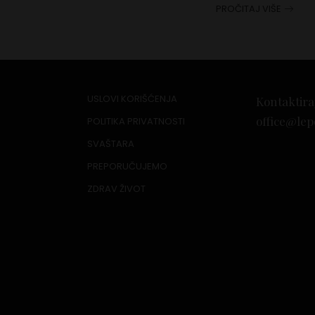
PROČITAJ VIŠE
USLOVI KORIŠĆENJA
Kontaktira
office@lep
POLITIKA PRIVATNOSTI
SVAŠTARA
PREPORUČUJEMO
ZDRAV ŽIVOT