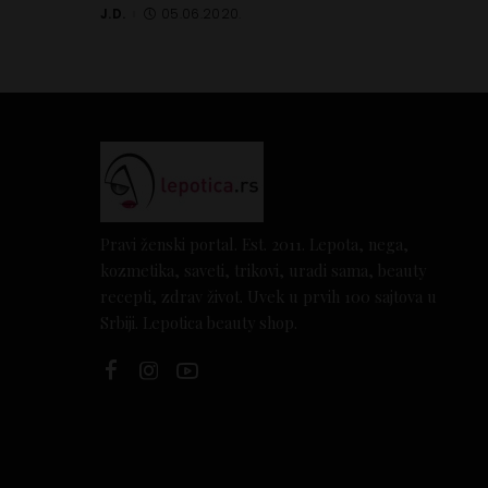
J.D.
05.06.2020.
Posted
by
Pravi ženski portal. Est. 2011. Lepota, nega,
kozmetika, saveti, trikovi, uradi sama, beauty
recepti, zdrav život. Uvek u prvih 100 sajtova u
Srbiji. Lepotica beauty shop.