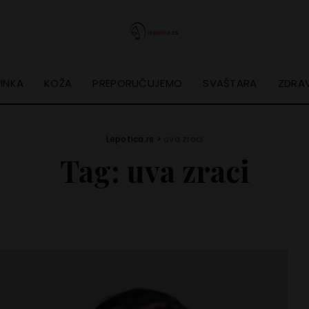
INKA
KOŽA
PREPORUČUJEMO
SVAŠTARA
ZDRAV
Lepotica.rs
>
uva zraci
Tag:
uva zraci