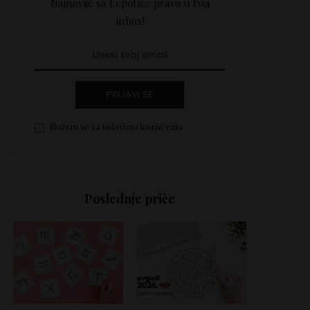
Najnovije sa Lepotice pravo u tvoj
inbox!
PRIJAVI SE
Slažem se sa uslovima korišćenja
Poslednje priče