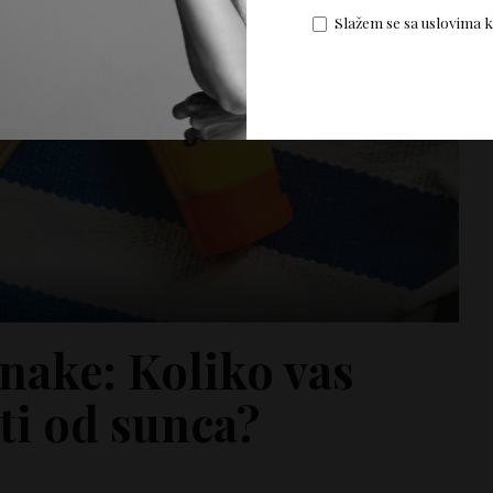
Slažem se sa uslovima 
nake: Koliko vas
ti od sunca?