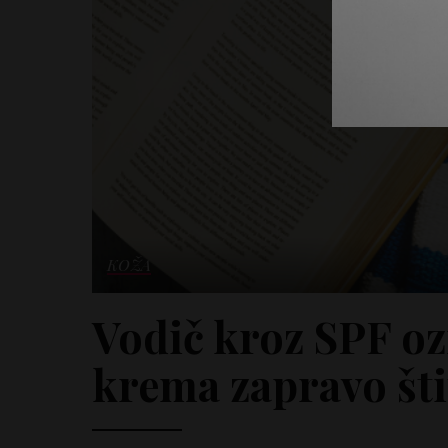
KOŽA
Vodič kroz SPF oz
krema zapravo šti