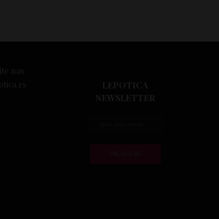
jte nas
otica.rs
LEPOTICA
NEWSLETTER