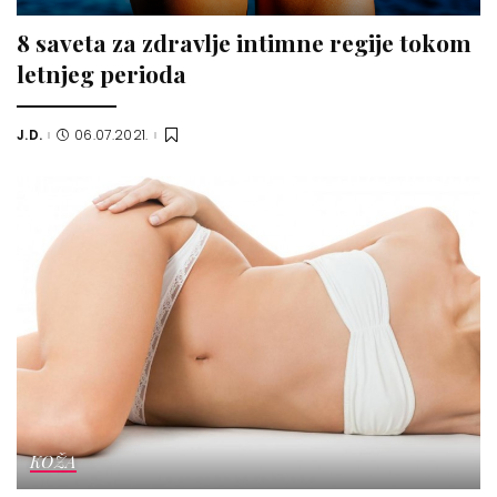
8 saveta za zdravlje intimne regije tokom
letnjeg perioda
J.D.
06.07.2021.
Posted
by
KOŽA