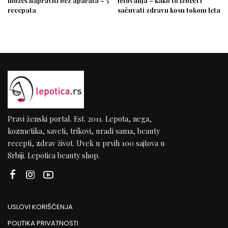
možeš napraviti bez aparata – 5
letovanja – kako to izbeći i
recepata
sačuvati zdravu kosu tokom leta
Pravi ženski portal. Est. 2011. Lepota, nega,
kozmetika, saveti, trikovi, uradi sama, beauty
recepti, zdrav život. Uvek u prvih 100 sajtova u
Srbiji. Lepotica beauty shop.
USLOVI KORIŠĆENJA
POLITIKA PRIVATNOSTI