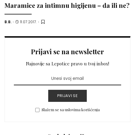
Maramice za intimnu higijenu – da ili ne?
B.B.
11.07.2017.
Posted
by
Prijavi se na newsletter
Najnovije sa Lepotice pravo u tvoj inbox!
PRIJAVI SE
Slažem se sa uslovima korišćenja