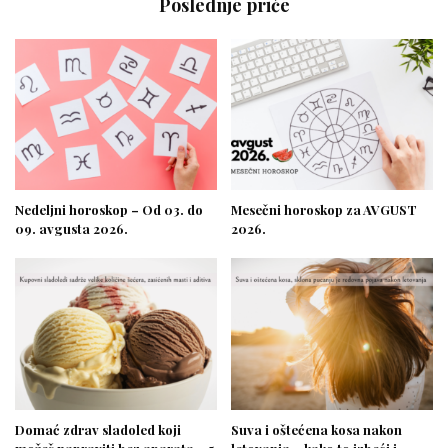
Poslednje priče
Nedeljni horoskop – Od 03. do
Mesečni horoskop za AVGUST
09. avgusta 2026.
2026.
Domać zdrav sladoled koji
Suva i oštećena kosa nakon