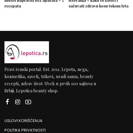
možeš napraviti bez aparata – 5
letovanja – kako to izbeći i
recepata
sačuvati zdravu kosu tokom leta
Pravi ženski portal. Est. 2011. Lepota, nega,
kozmetika, saveti, trikovi, uradi sama, beauty
recepti, zdrav život. Uvek u prvih 100 sajtova u
Srbiji. Lepotica beauty shop.
USLOVI KORIŠĆENJA
POLITIKA PRIVATNOSTI