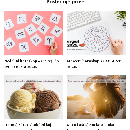
Poslednje priče
Nedeljni horoskop – Od 03. do
Mesečni horoskop za AVGUST
09. avgusta 2026.
2026.
Domać zdrav sladoled koji
Suva i oštećena kosa nakon