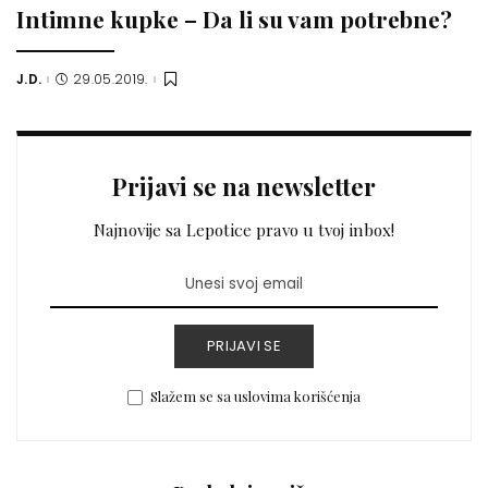
Intimne kupke – Da li su vam potrebne?
J.D.
29.05.2019.
Posted
by
Prijavi se na newsletter
Najnovije sa Lepotice pravo u tvoj inbox!
PRIJAVI SE
Slažem se sa uslovima korišćenja