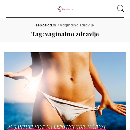
Lepotica.rs
>
vaginalno zdravlje
Tag:
vaginalno zdravlje
NAJAKTUELNIJE NA LEPOTICI
ZDRAV ŽIVOT