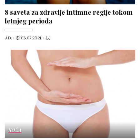
8 saveta za zdravlje intimne regije tokom
letnjeg perioda
J.D.
06.07.2021.
Posted
by
KOŽA