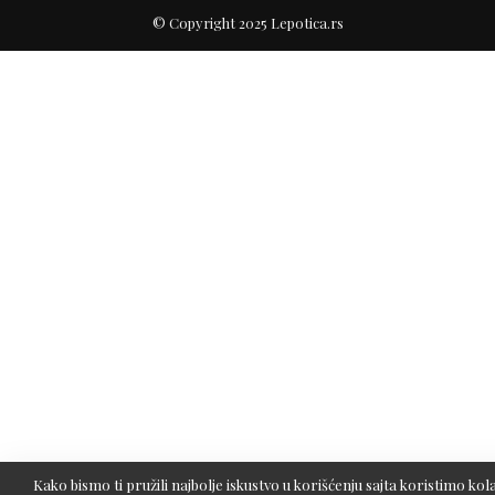
© Copyright 2025 Lepotica.rs
Kako bismo ti pružili najbolje iskustvo u korišćenju sajta koristimo kola