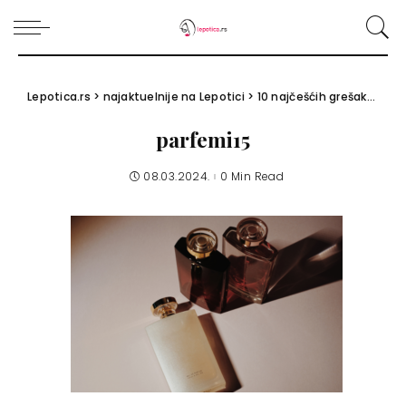
Lepotica.rs
>
najaktuelnije na Lepotici
>
10 najčešćih grešaka sa parfemima koje svi činimo
parfemi15
08.03.2024.
0 Min Read