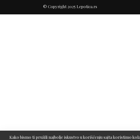
© Copyright 2025 Lepotica.rs
Kako bismo ti pružili najbolje iskustvo u korišćenju sajta koristimo kola