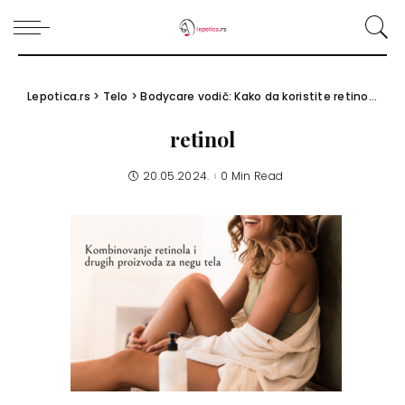
Lepotica.rs
>
Telo
>
Bodycare vodič: Kako da koristite retinol na koži tela?
retinol
20.05.2024.
0 Min Read