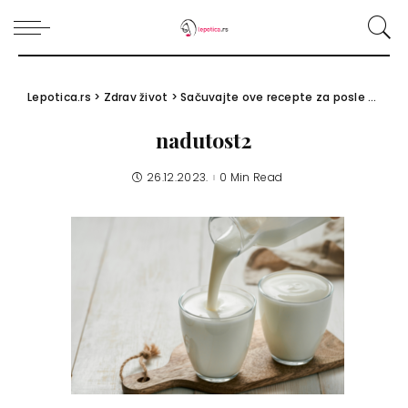
Lepotica.rs
>
Zdrav život
>
Sačuvajte ove recepte za posle praznika: Kako se rešiti nadutosti posle obilne trpeze?
nadutost2
26.12.2023.
0 Min Read