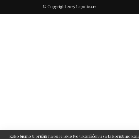
© Copyright 2025 Lepotica.rs
Kako bismo ti pružili najbolje iskustvo u korišćenju sajta koristimo kola