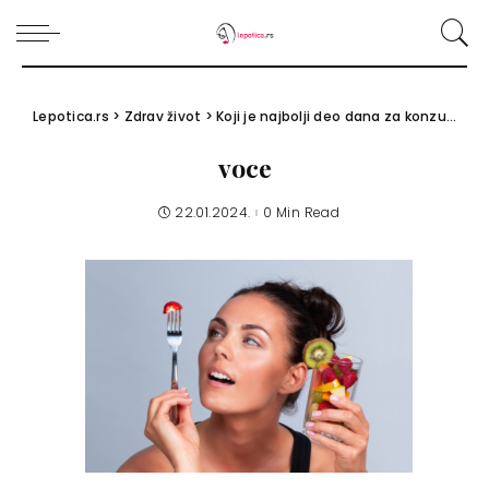
Lepotica.rs
>
Zdrav život
>
Koji je najbolji deo dana za konzumiranje voća: Nutricionita otkriva!
voce
22.01.2024.
0 Min Read