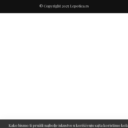
© Copyright 2025 Lepotica.rs
Kako bismo ti pružili najbolje iskustvo u korišćenju sajta koristimo kola