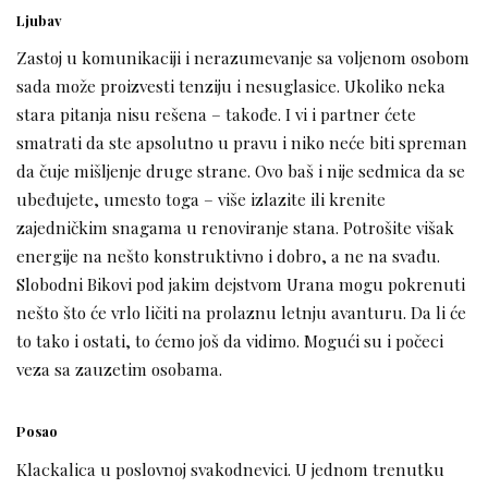
Ljubav
Zastoj u komunikaciji i nerazumevanje sa voljenom osobom
sada može proizvesti tenziju i nesuglasice. Ukoliko neka
stara pitanja nisu rešena – takođe. I vi i partner ćete
smatrati da ste apsolutno u pravu i niko neće biti spreman
da čuje mišljenje druge strane. Ovo baš i nije sedmica da se
ubeđujete, umesto toga – više izlazite ili krenite
zajedničkim snagama u renoviranje stana. Potrošite višak
energije na nešto konstruktivno i dobro, a ne na svađu.
Slobodni Bikovi pod jakim dejstvom Urana mogu pokrenuti
nešto što će vrlo ličiti na prolaznu letnju avanturu. Da li će
to tako i ostati, to ćemo još da vidimo. Mogući su i počeci
veza sa zauzetim osobama.
Posao
Klackalica u poslovnoj svakodnevici. U jednom trenutku