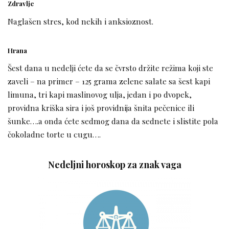
Zdravlje
Naglašen stres, kod nekih i anksioznost.
Hrana
Šest dana u nedelji ćete da se čvrsto držite režima koji ste
zaveli – na primer – 125 grama zelene salate sa šest kapi
limuna, tri kapi maslinovog ulja, jedan i po dvopek,
providna kriška sira i još providnija šnita pečenice ili
šunke….a onda ćete sedmog dana da sednete i slistite pola
čokoladne torte u cugu….
Nedeljni horoskop za znak vaga