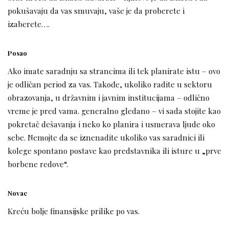
pokušavaju da vas smuvaju, vaše je da proberete i
izaberete….
Posao
Ako imate saradnju sa strancima ili tek planirate istu – ovo
je odličan period za vas. Takođe, ukoliko radite u sektoru
obrazovanja, u državnim i javnim institucijama – odlično
vreme je pred vama. generalno gledano – vi sada stojite kao
pokretač dešavanja i neko ko planira i usmerava ljude oko
sebe. Nemojte da se iznenadite ukoliko vas saradnici ili
kolege spontano postave kao predstavnika ili isture u „prve
borbene redove“.
Novac
Kreću bolje finansijske prilike po vas.