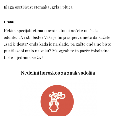
Blaga osetljivost stomaka, grla i pluća.
Hrana
Nekim specijalitetima u ovoj sedmici nećete moći da
odolite….A i što biste? Vaša je linija super, umete da kažete
„sad je dosta“ onda kada je najslađe, pa zašto onda ne biste
pustili sebi malo na volju? Ma zgrabite to parče čokoladne
torte – jednom se živi!
Nedeljni horoskop za znak vodolija