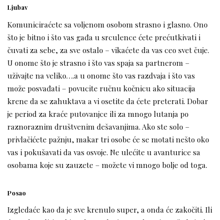
Ljubav
Komuniciraćete sa voljenom osobom strasno i glasno. Ono
što je bitno i što vas gađa u srculence ćete prećutkivati i
čuvati za sebe, za sve ostalo – vikaćete da vas ceo svet čuje.
U onome što je strasno i što vas spaja sa partnerom –
uživajte na veliko….a u onome što vas razdvaja i što vas
može posvađati – povucite ručnu kočnicu ako situacija
krene da se zahuktava a vi osetite da ćete preterati. Dobar
je period za kraće putovanjce ili za mnogo lutanja po
raznoraznim društvenim dešavanjima. Ako ste solo –
privlačićete pažnju, makar tri osobe će se motati nešto oko
vas i pokušavati da vas osvoje. Ne ulećite u avanturice sa
osobama koje su zauzete – možete vi mnogo bolje od toga.
Posao
Izgledaće kao da je sve krenulo super, a onda će zakočiti. Ili