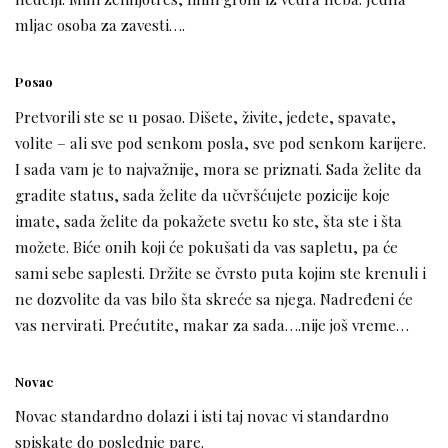
mljac osoba za zavesti….
Posao
Pretvorili ste se u posao. Dišete, živite, jedete, spavate,
volite – ali sve pod senkom posla, sve pod senkom karijere.
I sada vam je to najvažnije, mora se priznati. Sada želite da
gradite status, sada želite da učvršćujete pozicije koje
imate, sada želite da pokažete svetu ko ste, šta ste i šta
možete. Biće onih koji će pokušati da vas sapletu, pa će
sami sebe saplesti. Držite se čvrsto puta kojim ste krenuli i
ne dozvolite da vas bilo šta skreće sa njega. Nadređeni će
vas nervirati. Prećutite, makar za sada….nije još vreme…
Novac
Novac standardno dolazi i isti taj novac vi standardno
spiskate do poslednje pare.