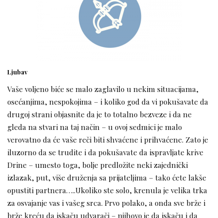
Ljubav
Vaše voljeno biće se malo zaglavilo u nekim situacijama,
osećanjima, nespokojima – i koliko god da vi pokušavate da
drugoj strani objasnite da je to totalno bezveze i da ne
gleda na stvari na taj način – u ovoj sedmici je malo
verovatno da će vaše reči biti shvaćene i prihvaćene. Zato je
iluzorno da se trudite i da pokušavate da ispravljate krive
Drine – umesto toga, bolje predložite neki zajednički
izlazak, put, više druženja sa prijateljima – tako ćete lakše
opustiti partnera…..Ukoliko ste solo, krenula je velika trka
za osvajanje vas i vašeg srca. Prvo polako, a onda sve brže i
brže kreću da iskaču udvarači – njihovo je da iskaču i da