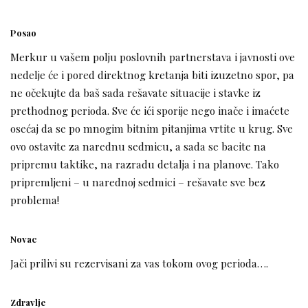
Posao
Merkur u vašem polju poslovnih partnerstava i javnosti ove
nedelje će i pored direktnog kretanja biti izuzetno spor, pa
ne očekujte da baš sada rešavate situacije i stavke iz
prethodnog perioda. Sve će ići sporije nego inače i imaćete
osećaj da se po mnogim bitnim pitanjima vrtite u krug. Sve
ovo ostavite za narednu sedmicu, a sada se bacite na
pripremu taktike, na razradu detalja i na planove. Tako
pripremljeni – u narednoj sedmici – rešavate sve bez
problema!
Novac
Jači prilivi su rezervisani za vas tokom ovog perioda….
Zdravlje