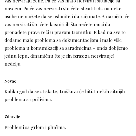
vas nerviraju žene. Pa će vas malo nervirati situacije sa
novcem. Pa će vas nervirati što ćete shvatiti da na neke
osobe ne možete da se oslonite i da računate. A naročito će
vas nervirati što ćete kasniti ili što nećete moći da
pronađete prave reči u pravom trenutku. E kad na sve to
dodamo malo problema sa dokumentacijom i malo više
problema u komunikaciji sa saradnicima – onda dobijemo
jednu lepu, dinamičnu (to je fin izraz za nerviranje)
nedelju
Novac
Koliko god da se stiskate, troškova će biti. I nekih sitnijih
problema sa prilivima.
Zdravlje
Problemi sa grlom i plućima.