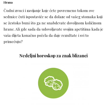
Hrana
Čudni zvuci i zavijanje koje ćete povremeno tokom ove
sedmice čuti ispostaviće se da dolaze od vašeg stomaka koji
se žestoko buni što ga ne snabdevate dovoljnom količinom
hrane. Ali gde sada da udovoljavate svojim apetitima kada je
vaša dijeta konačno počela da daje rezultate i svi to
primećuju?
Nedeljni horoskop za znak blizanci