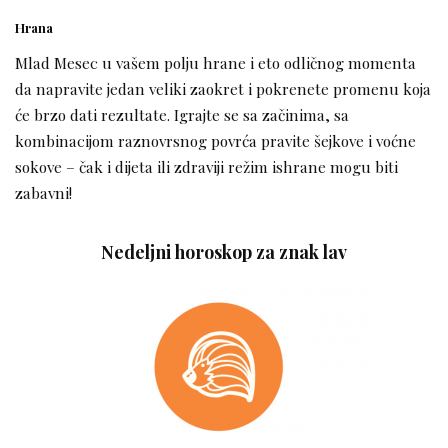
Hrana
Mlad Mesec u vašem polju hrane i eto odličnog momenta
da napravite jedan veliki zaokret i pokrenete promenu koja
će brzo dati rezultate. Igrajte se sa začinima, sa
kombinacijom raznovrsnog povrća pravite šejkove i voćne
sokove – čak i dijeta ili zdraviji režim ishrane mogu biti
zabavni!
Nedeljni horoskop za znak lav