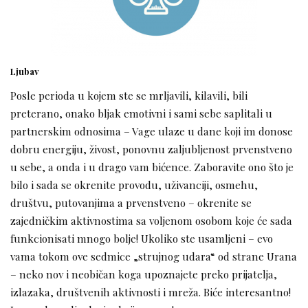
Ljubav
Posle perioda u kojem ste se mrljavili, kilavili, bili
preterano, onako bljak emotivni i sami sebe saplitali u
partnerskim odnosima – Vage ulaze u dane koji im donose
dobru energiju, živost, ponovnu zaljubljenost prvenstveno
u sebe, a onda i u drago vam bićence. Zaboravite ono što je
bilo i sada se okrenite provodu, uživanciji, osmehu,
društvu, putovanjima a prvenstveno – okrenite se
zajedničkim aktivnostima sa voljenom osobom koje će sada
funkcionisati mnogo bolje! Ukoliko ste usamljeni – evo
vama tokom ove sedmice „strujnog udara“ od strane Urana
– neko nov i neobičan koga upoznajete preko prijatelja,
izlazaka, društvenih aktivnosti i mreža. Biće interesantno!