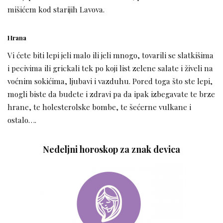
mišićem kod starijih Lavova.
Hrana
Vi ćete biti lepi jeli malo ili jeli mnogo, tovarili se slatkišima
i pecivima ili grickali tek po koji list zelene salate i živeli na
voćnim sokićima, ljubavi i vazduhu. Pored toga što ste lepi,
mogli biste da budete i zdravi pa da ipak izbegavate te brze
hrane, te holesterolske bombe, te šećerne vulkane i
ostalo….
Nedeljni horoskop za znak devica