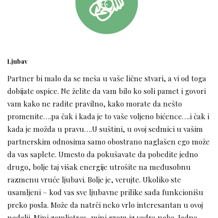
Ljubav
Partner bi malo da se meša u vaše lične stvari, a vi od toga
dobijate ospice. Ne želite da vam bilo ko soli pamet i govori
vam kako ne radite pravilno, kako morate da nešto
promenite….pa čak i kada je to vaše voljeno bićence….i čak i
kada je možda u pravu….U suštini, u ovoj sedmici u vašim
partnerskim odnosima samo obostrano naglašen ego može
da vas saplete. Umesto da pokušavate da pobedite jedno
drugo, bolje taj višak energije utrošite na međusobnu
razmenu vruće ljubavi. Bolje je, verujte. Ukoliko ste
usamljeni – kod vas sve ljubavne prilike sada funkcionišu
preko posla. Može da natrči neko vrlo interesantan u ovoj
nedelji. Mini zemljotres, mini grom iz vedra neba. Jedna