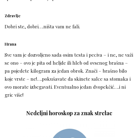
Zdravlje
Dobri ste, dobri….ništa vam ne fali.
Hrana
Sve vam je dozvoljeno sada osim testa i peciva – i ne, ne važi
se ono – ovo je pita od heljde ili hleb od ovsenog brašna –
pa pojedete kilogram za jedan obrok. Znači – brašno bilo
koje vrste – ne!….pokušavate da skinete salce sa stomaka i
ovo morate izbegavati. Eventualno jedan dvopekčić….i ni
gric više!
Nedeljni horoskop za znak strelac