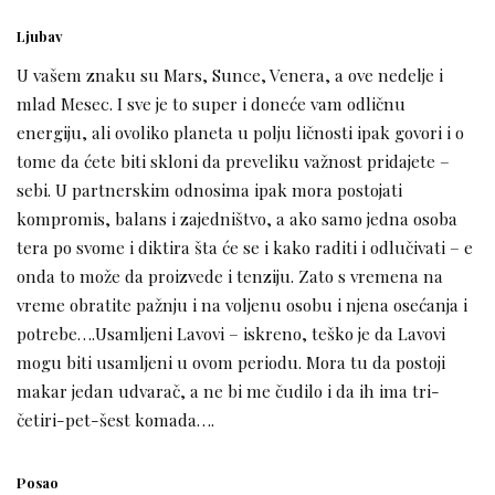
Ljubav
U vašem znaku su Mars, Sunce, Venera, a ove nedelje i
mlad Mesec. I sve je to super i doneće vam odličnu
energiju, ali ovoliko planeta u polju ličnosti ipak govori i o
tome da ćete biti skloni da preveliku važnost pridajete –
sebi. U partnerskim odnosima ipak mora postojati
kompromis, balans i zajedništvo, a ako samo jedna osoba
tera po svome i diktira šta će se i kako raditi i odlučivati – e
onda to može da proizvede i tenziju. Zato s vremena na
vreme obratite pažnju i na voljenu osobu i njena osećanja i
potrebe….Usamljeni Lavovi – iskreno, teško je da Lavovi
mogu biti usamljeni u ovom periodu. Mora tu da postoji
makar jedan udvarač, a ne bi me čudilo i da ih ima tri-
četiri-pet-šest komada….
Posao