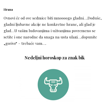
Hrana
Ovnovi će od ove sedmice biti mnoooogo gladni….Doduše,
gladni ljubavne akcije ne konkretne hrane, ali glad je
glad…U vašim ludovanjima i uživanjima povremeno se
setite i one narodne da snaga na usta ulazi….dopunite
„gorivo“ – trebaće vam….
Nedeljni horoskop za znak bik