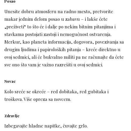
Posao
Unesite dobru atmosferu na radno mesto, pretvorite
makar jednim delom posao u zabavu – i lakše ćete
„preživeti“ to što će i dalje po nekim bitnim pitanjima i
stavkama postojati zastoji i nemogućnost ostvarenja.
Merkur, kao planeta informacija, dogovora, povezivanja sa
drugim ljudima i papiroloških pitanja – kreće direktno u
ovoj sedmici, ali će bukvalno militi pa ne računajte da ćete
sve ono što vam je važno razrešiti u ovoj sedmici.
Novac
Kolo sreće se okreće – red dobitaka, red gubitaka i
troškova. Više opreza sa novcem.
Zdravlje
Izbegavajte hladne napitke, čuvajte grlo.