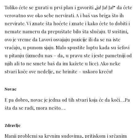
Toliko ćete se gurati u prvi plan i govoriti „ja! Ja! Ja!“ da ćete
verovatno sve oko sebe nervirati. A i baš vas briga što ih
nervirate. Vi znate šta hoćete i znate i kako ćete to dobiti i
nemate nameru da prepuštate bilo šta slučaju. U suštini,
ovo je vreme da Lavovi osvajaju pozicije ili da se na iste
vraćaju, u punom sjaju. Malo spustite loptu kada su šefovi
u pitanju (između nas – da, u pravu ste i jeste pametniji od
njih ali to ne smete baš da im kažete u lice). Ako neke
stvari koče ove nedelje, ne brinite – uskoro kreću!
Novac
E pa dobro, novac je jedna od tih stvari koja će da koči….Pa
šta da se radi, mora nešto….
Zdravlje
Manji problemi sa krvnim sudovima, pritiskom i srčanim