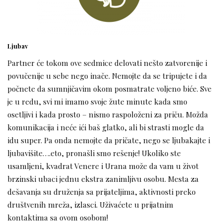
Ljubav
Partner će tokom ove sedmice delovati nešto zatvorenije i
povučenije u sebe nego inače. Nemojte da se tripujete i da
počnete da sumnjičavim okom posmatrate voljeno biće. Sve
je u redu, svi mi imamo svoje žute minute kada smo
osetljivi i kada prosto – nismo raspoloženi za priču. Možda
komunikacija i neće ići baš glatko, ali bi strasti mogle da
idu super. Pa onda nemojte da pričate, nego se ljubakajte i
ljubavišite….eto, pronašli smo rešenje! Ukoliko ste
usamljeni, kvadrat Venere i Urana može da vam u život
brzinski ubaci jednu ekstra zanimljivu osobu. Mesta za
dešavanja su druženja sa prijateljima, aktivnosti preko
društvenih mreža, izlasci. Uživaćete u prijatnim
kontaktima sa ovom osobom!