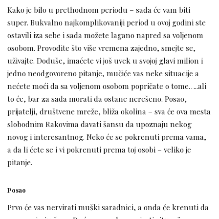
Kako je bilo u prethodnom periodu – sada će vam biti
super. Bukvalno najkomplikovaniji period u ovoj godini ste
ostavili iza sebe i sada možete lagano napred sa voljenom
osobom. Provodite što više vremena zajedno, smejte se,
uživajte. Doduše, imaćete vi još uvek u svojoj glavi milion i
jedno neodgovoreno pitanje, mučiće vas neke situacije a
nećete moći da sa voljenom osobom popričate o tome…..ali
to će, bar za sada morati da ostane nerešeno. Posao,
prijatelji, društvene mreže, bliža okolina – sva će ova mesta
slobodnim Rakovima davati šansu da upoznaju nekog
novog i interesantnog. Neko će se pokrenuti prema vama,
a da li ćete se i vi pokrenuti prema toj osobi – veliko je
pitanje.
Posao
Prvo će vas nervirati muški saradnici, a onda će krenuti da