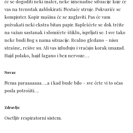
će se dogoditi neki maler, neke iznenadne situacije koje će
vas na trenutak zablokirati. Nestaće struje. Pokvariće se
kompjuter. Kopir mašina će se zaglaviti. Pas će vam
požvakati neki ekstra bitan papir. Saplešćete se dok trčite
na važan sastanak i slomićete štiklu, isprljati se. I sve tako
neke budi Bog s nama situacije. Realno gledano – nisu
strašne, rešive su. Ali vas izluđuju i vraćaju korak unazad.
Hajd polako, hajd lagano i bez nervoze….
Novac
Nema paraaaaaaa…..a i kad bude bilo – sve ćete vi to očas
posla potrošiti….
Zdravlje
Osetljiv respiratorni sistem.