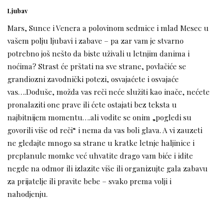
Ljubav
Mars, Sunce i Venera a polovinom sedmice i mlad Mesec u
vašem polju ljubavi i zabave – pa zar vam je stvarno
potrebno još nešto da biste uživali u letnjim danima i
noćima? Strast će prštati na sve strane, povlačiće se
grandiozni zavodnički potezi, osvajaćete i osvajaće
vas….Doduše, možda vas reči neće služiti kao inače, nećete
pronalaziti one prave ili ćete ostajati bez teksta u
najbitnijem momentu….ali vodite se onim „pogledi su
govorili više od reči“ i nema da vas boli glava. A vi zauzeti
ne gledajte mnogo sa strane u kratke letnje haljinice i
preplanule momke već uhvatite drago vam biće i idite
negde na odmor ili izlazite više ili organizujte gala zabavu
za prijatelje ili pravite bebe – svako prema volji i
nahodjenju.