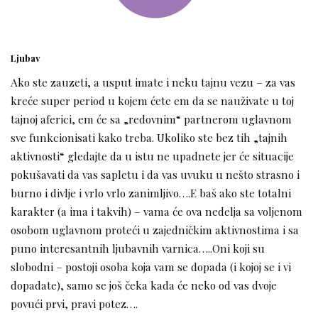
Ljubav
Ako ste zauzeti, a usput imate i neku tajnu vezu – za vas
kreće super period u kojem ćete em da se nauživate u toj
tajnoj aferici, em će sa „redovnim“ partnerom uglavnom
sve funkcionisati kako treba. Ukoliko ste bez tih „tajnih
aktivnosti“ gledajte da u istu ne upadnete jer će situacije
pokušavati da vas sapletu i da vas uvuku u nešto strasno i
burno i divlje i vrlo vrlo zanimljivo….E baš ako ste totalni
karakter (a ima i takvih) – vama će ova nedelja sa voljenom
osobom uglavnom proteći u zajedničkim aktivnostima i sa
puno interesantnih ljubavnih varnica…..Oni koji su
slobodni – postoji osoba koja vam se dopada (i kojoj se i vi
dopadate), samo se još čeka kada će neko od vas dvoje
povući prvi, pravi potez….