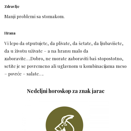
Zdravlje
Manji problemi sa stomakom.
Hrana
Vi lepo da otputujete, da plivate, da šetate, da ljubavišete,
da u životu uživate – a na hranu malo da
zaboravite….Dobro, ne morate zaboraviti baš stopostotno,
setite je se povremeno ali uglavnom u kombinacijama meso
– povrće – salate….
Nedeljni horoskop za znak jarac