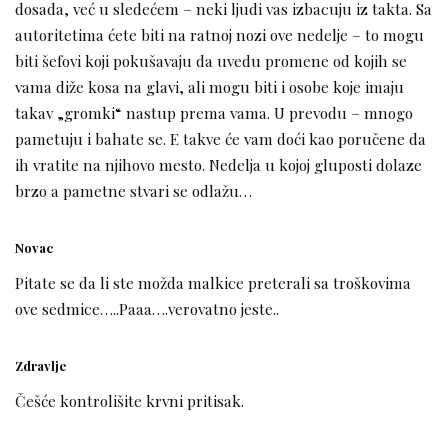
dosada, već u sledećem – neki ljudi vas izbacuju iz takta. Sa
autoritetima ćete biti na ratnoj nozi ove nedelje – to mogu
biti šefovi koji pokušavaju da uvedu promene od kojih se
vama diže kosa na glavi, ali mogu biti i osobe koje imaju
takav „gromki“ nastup prema vama. U prevodu – mnogo
pametuju i bahate se. E takve će vam doći kao poručene da
ih vratite na njihovo mesto. Nedelja u kojoj gluposti dolaze
brzo a pametne stvari se odlažu…
Novac
Pitate se da li ste možda malkice preterali sa troškovima
ove sedmice…..Paaa….verovatno jeste..
Zdravlje
Češće kontrolišite krvni pritisak.