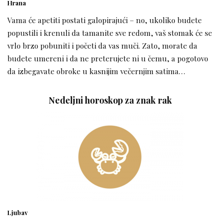
Hrana
Vama će apetiti postati galopirajući – no, ukoliko budete
popustili i krenuli da tamanite sve redom, vaš stomak će se
vrlo brzo pobuniti i početi da vas muči. Zato, morate da
budete umereni i da ne preterujete ni u čemu, a pogotovo
da izbegavate obroke u kasnijim večernjim satima…
Nedeljni horoskop za znak rak
Ljubav