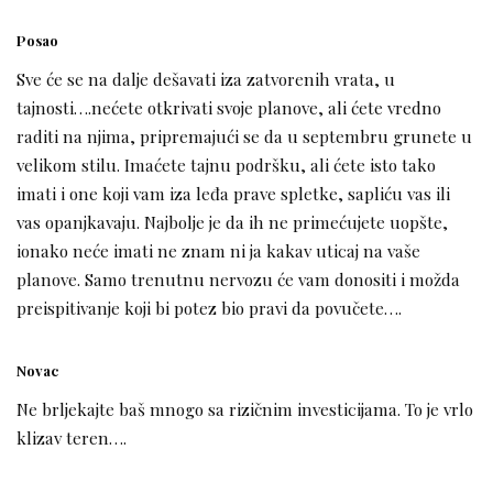
Posao
Sve će se na dalje dešavati iza zatvorenih vrata, u
tajnosti….nećete otkrivati svoje planove, ali ćete vredno
raditi na njima, pripremajući se da u septembru grunete u
velikom stilu. Imaćete tajnu podršku, ali ćete isto tako
imati i one koji vam iza leđa prave spletke, sapliću vas ili
vas opanjkavaju. Najbolje je da ih ne primećujete uopšte,
ionako neće imati ne znam ni ja kakav uticaj na vaše
planove. Samo trenutnu nervozu će vam donositi i možda
preispitivanje koji bi potez bio pravi da povučete….
Novac
Ne brljekajte baš mnogo sa rizičnim investicijama. To je vrlo
klizav teren….