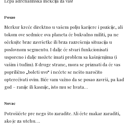
Lepa adrenalinska inekcija za vas!
Posao
Merkur kreće direktno u vašem polju karijere i pozicije, ali
tokom ove sedmice ova planeta će bukvalno militi, pa ne
očekujte brze završetke ili brza razrešenja situacija u
poslovnom segmentu. I dalje će stvari funkcionisati
usporeno i dalje možete imati problem sa kašnjenjima (i
vašim i tuđim). S druge strane, mora se priznati da će vas
poprilično „boleti uvo“ i nećete se nešto naročito
opterećivati ovim. Biće vam važno da se posao završi, pa kad
god – ranije ili kasnije, isto mu se hvata…
Novac
Potrošićete pre nego što zaradite. Ali ćete makar zaraditi,
ako je za utehu….