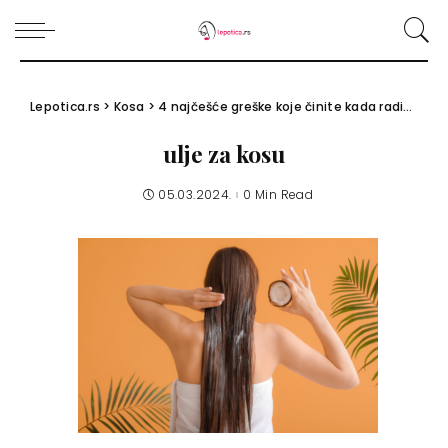
Lepotica.rs
>
Kosa
>
4 najčešće greške koje činite kada radite tretman kose uljem
ulje za kosu
05.03.2024.
0 Min Read