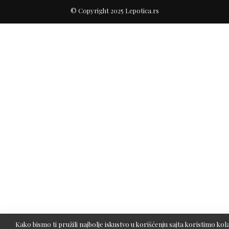
© Copyright 2025 Lepotica.rs
Kako bismo ti pružili najbolje iskustvo u korišćenju sajta koristimo kola