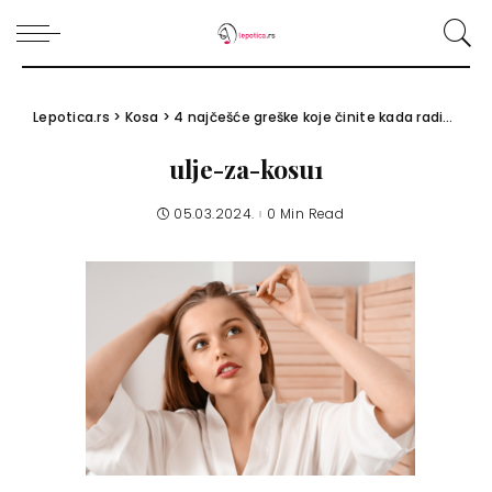
Lepotica.rs
>
Kosa
>
4 najčešće greške koje činite kada radite tretman kose uljem
ulje-za-kosu1
05.03.2024.
0 Min Read