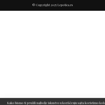
© Copyright 2025 Lepotica.rs
Kako bismo ti pružili najbolje iskustvo u korišćenju sajta koristimo kola