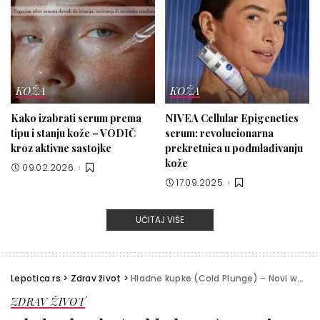
KOŽA
KOŽA
Kako izabrati serum prema
NIVEA Cellular Epigenetics
tipu i stanju kože – VODIČ
serum: revolucionarna
kroz aktivne sastojke
prekretnica u podmlađivanju
kože
09.02.2026.
17.09.2025.
UČITAJ VIŠE
Lepotica.rs
>
Zdrav život
>
Hladne kupke (Cold Plunge) – Novi wellness hit za telo i um
ZDRAV ŽIVOT