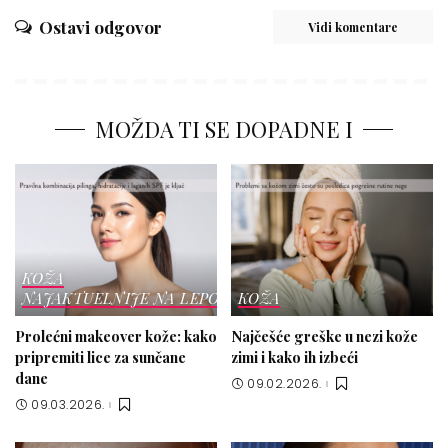
Ostavi odgovor
Vidi komentare
MOŽDA TI SE DOPADNE I
KOŽA
NAJAKTUELNIJE NA LEPOTICI
KOŽA
Prolećni makeover kože: kako
Najčešće greške u nezi kože
pripremiti lice za sunčane
zimi i kako ih izbeći
dane
09.02.2026.
09.03.2026.