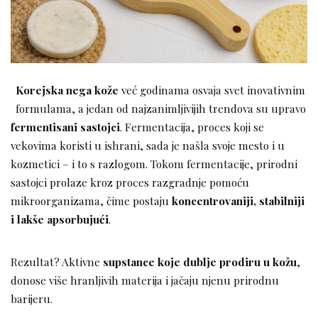
Korejska nega kože
već godinama osvaja svet inovativnim
formulama, a jedan od najzanimljivijih trendova su upravo
fermentisani sastojci
. Fermentacija, proces koji se
vekovima koristi u ishrani, sada je našla svoje mesto i u
kozmetici – i to s razlogom. Tokom fermentacije, prirodni
sastojci prolaze kroz proces razgradnje pomoću
mikroorganizama, čime postaju
koncentrovaniji, stabilniji
i lakše apsorbujući
.
Rezultat? Aktivne
supstance koje dublje prodiru u kožu
,
donose više hranljivih materija i jačaju njenu prirodnu
barijeru.