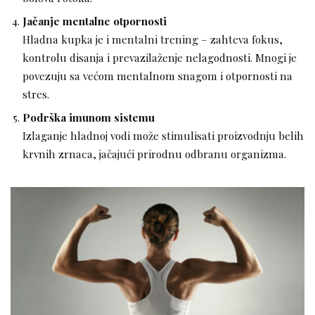
Jačanje mentalne otpornosti
Hladna kupka je i mentalni trening – zahteva fokus,
kontrolu disanja i prevazilaženje nelagodnosti. Mnogi je
povezuju sa većom mentalnom snagom i otpornosti na
stres.
Podrška imunom sistemu
Izlaganje hladnoj vodi može stimulisati proizvodnju belih
krvnih zrnaca, jačajući prirodnu odbranu organizma.