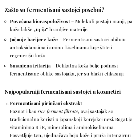
Zašto su fermentisani sastojci posebni?
Povećana bioraspoloživost
– Molekuli postaju manji, pa
koža lakše „upija“ hranljive materije.
Jačanje barijere kože
– Fermentisani sastojci obiluju
antioksidansima i amino-kiselinama koje štite i
regenerišu kožu.
Smanjena iritacija
– Delikatna koža bolje podnosi
fermentisane oblike sastojaka, jer su blaži i efikasniji.
Najpopularniji fermentisani sastojci u kozmetici
Fermentisani pirinčani ekstrakt
Poznat i kao
rice ferment filtrate
, ovaj sastojak se
tradicionalno koristi u japanskoj i korejskoj nezi. Bogat je
vitaminima B i E, mineralima i aminokiselinama.
Posvetljuje ten, ujednačava boju kože i pruža intenzivnu