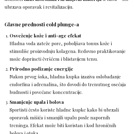
ubrzava oporavak i revitalizaciju.
Glavne prednosti cold plunge-a
Osveženje kože i anti-age efekat
Hladna voda zateže pore, poboljšava tonus kože i
stimuliše proizvodnju kolagena. Redovno praktikovanje
može doprineti čvršćem i blistavijem tenu.
Prirodno podizanje energije
Nakon prvog šoka, hladna kupka izaziva oslobađanje
endorfina i adrenalina, što dovodi do trenutnog osećaja
budnosti i povećane koncentracije.
Smanjenje upala i bolova
Sportisti često koriste hladne kupke kako bi ubrzali
oporavak mišića i smanjili upalu posle napornih
treninga. Efekat može biti koristan i kod hroničnih
bolova i otoka.