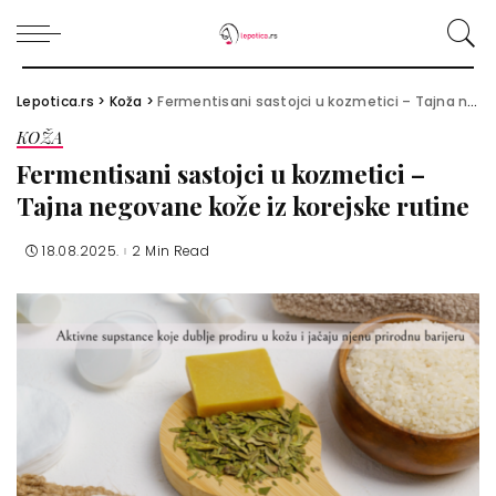
Lepotica.rs
>
Koža
>
Fermentisani sastojci u kozmetici – Tajna negovane kože iz korejske rutine
KOŽA
Fermentisani sastojci u kozmetici –
Tajna negovane kože iz korejske rutine
18.08.2025.
2 Min Read