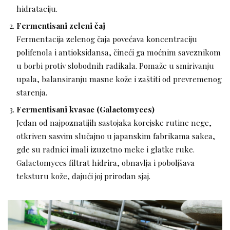
hidrataciju.
Fermentisani zeleni čaj
Fermentacija zelenog čaja povećava koncentraciju
polifenola i antioksidansa, čineći ga moćnim saveznikom
u borbi protiv slobodnih radikala. Pomaže u smirivanju
upala, balansiranju masne kože i zaštiti od prevremenog
starenja.
Fermentisani kvasac (Galactomyces)
Jedan od najpoznatijih sastojaka korejske rutine nege,
otkriven sasvim slučajno u japanskim fabrikama sakea,
gde su radnici imali izuzetno meke i glatke ruke.
Galactomyces filtrat hidrira, obnavlja i poboljšava
teksturu kože, dajući joj prirodan sjaj.