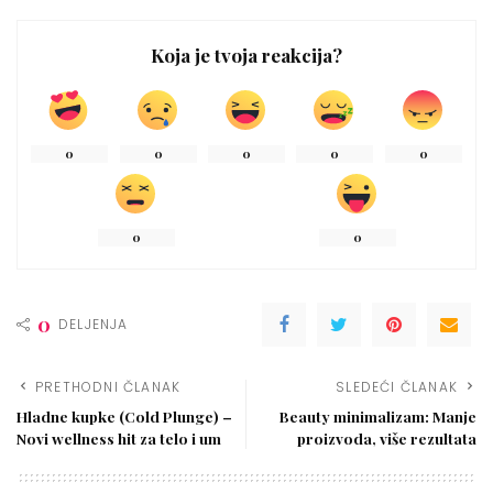
Koja je tvoja reakcija?
0
0
0
0
0
0
0
0
DELJENJA
PRETHODNI ČLANAK
SLEDEĆI ČLANAK
Hladne kupke (Cold Plunge) –
Beauty minimalizam: Manje
Novi wellness hit za telo i um
proizvoda, više rezultata