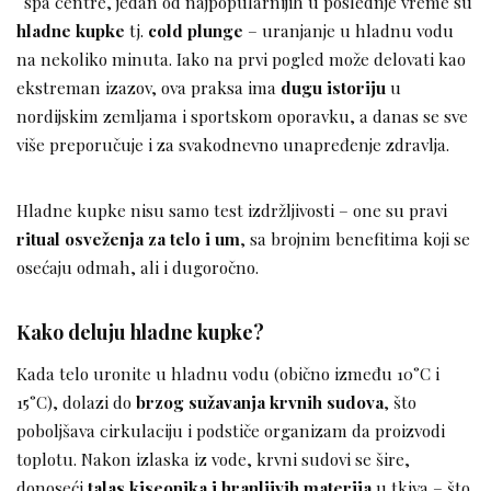
spa centre, jedan od najpopularnijih u poslednje vreme su
hladne kupke
tj.
cold plunge
– uranjanje u hladnu vodu
na nekoliko minuta. Iako na prvi pogled može delovati kao
ekstreman izazov, ova praksa ima
dugu istoriju
u
nordijskim zemljama i sportskom oporavku, a danas se sve
više preporučuje i za svakodnevno unapređenje zdravlja.
Hladne kupke nisu samo test izdržljivosti – one su pravi
ritual osveženja za telo i um
, sa brojnim benefitima koji se
osećaju odmah, ali i dugoročno.
Kako deluju hladne kupke?
Kada telo uronite u hladnu vodu (obično između 10°C i
15°C), dolazi do
brzog sužavanja krvnih sudova
, što
poboljšava cirkulaciju i podstiče organizam da proizvodi
toplotu. Nakon izlaska iz vode, krvni sudovi se šire,
donoseći
talas kiseonika i hranljivih materija
u tkiva – što