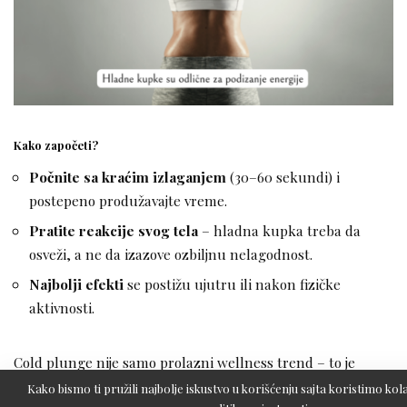
Kako započeti?
Počnite sa kraćim izlaganjem
(30–60 sekundi) i
postepeno produžavajte vreme.
Pratite reakcije svog tela
– hladna kupka treba da
osveži, a ne da izazove ozbiljnu nelagodnost.
Najbolji efekti
se postižu ujutru ili nakon fizičke
aktivnosti.
Cold plunge nije samo prolazni wellness trend – to je
moćan alat za fizičko i mentalno zdravlje. Hladna kupka
Kako bismo ti pružili najbolje iskustvo u korišćenju sajta koristimo kola