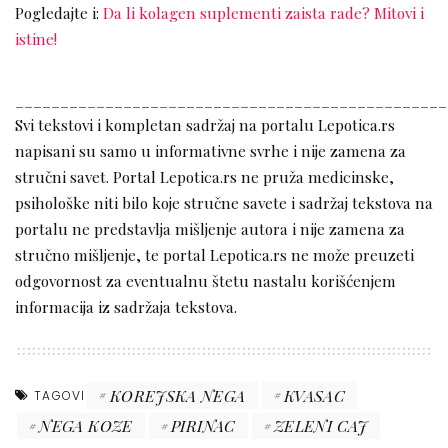
Pogledajte i:
Da li kolagen suplementi zaista rade? Mitovi i
istine!
________________________________________________
Svi tekstovi i kompletan sadržaj na portalu Lepotica.rs
napisani su samo u informativne svrhe i nije zamena za
stručni savet. Portal Lepotica.rs ne pruža medicinske,
psihološke niti bilo koje stručne savete i sadržaj tekstova na
portalu ne predstavlja mišljenje autora i nije zamena za
stručno mišljenje, te portal Lepotica.rs ne može preuzeti
odgovornost za eventualnu štetu nastalu korišćenjem
informacija iz sadržaja tekstova.
KOREJSKA NEGA
KVASAC
TAGOVI
NEGA KOZE
PIRINAC
ZELENI CAJ