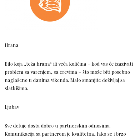
Hrana
Bilo koja „teža hrana“ ili veća količina – kod vas će izazivati
problem sa varenjem, sa crevima – što može biti posebno
naglašeno u danima vikenda. Malo smanjite doživljaj sa
slatkišima.
Ljubav
Sve deluje dosta dobro u partnerskim odnosima.
Komunikacija sa partnerom je kvalitetna, lako se i brzo