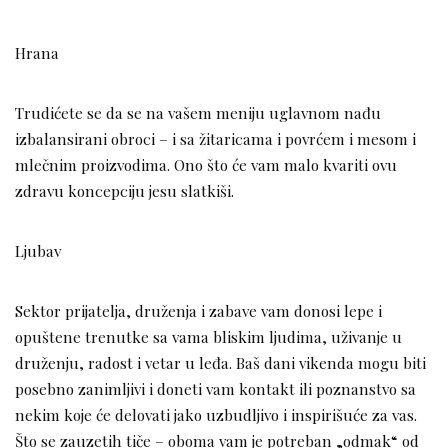
Hrana
Trudićete se da se na vašem meniju uglavnom nađu
izbalansirani obroci – i sa žitaricama i povrćem i mesom i
mlečnim proizvodima. Ono što će vam malo kvariti ovu
zdravu koncepciju jesu slatkiši.
Ljubav
Sektor prijatelja, druženja i zabave vam donosi lepe i
opuštene trenutke sa vama bliskim ljudima, uživanje u
druženju, radost i vetar u leđa. Baš dani vikenda mogu biti
posebno zanimljivi i doneti vam kontakt ili poznanstvo sa
nekim koje će delovati jako uzbudljivo i inspirišuće za vas.
Što se zauzetih tiče – oboma vam je potreban „odmak“ od