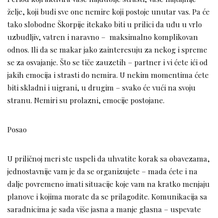
želje, koji budi sve one nemire koji postoje unutar vas. Pa će
tako slobodne Škorpije itekako biti u prilici da uđu u vrlo
uzbudljiv, vatren i naravno – maksimalno komplikovan
odnos. Ili da se makar jako zainteresuju za nekog i spreme
se za osvajanje. Što se tiče zauzetih – partner i vi ćete ići od
jakih emocija i strasti do nemira. U nekim momentima ćete
biti skladni i uigrani, u drugim – svako će vući na svoju
stranu. Nemiri su prolazni, emocije postojane.
Posao
U priličnoj meri ste uspeli da uhvatite korak sa obavezama,
jednostavnije vam je da se organizujete – mada ćete i na
dalje povremeno imati situacije koje vam na kratko menjaju
planove i kojima morate da se prilagodite. Komunikacija sa
saradnicima je sada više jasna a manje glasna – uspevate