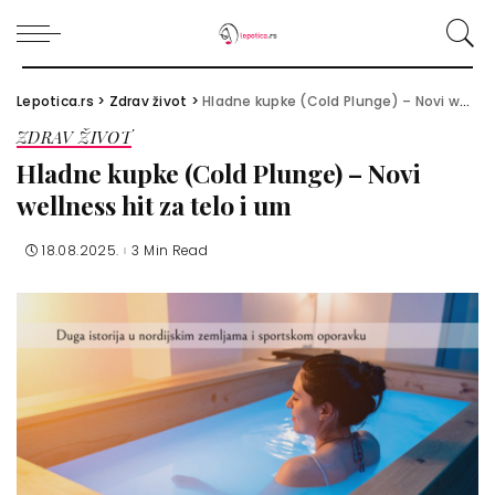
Lepotica.rs
>
Zdrav život
>
Hladne kupke (Cold Plunge) – Novi wellness hit za telo i um
ZDRAV ŽIVOT
Hladne kupke (Cold Plunge) – Novi
wellness hit za telo i um
18.08.2025.
3 Min Read