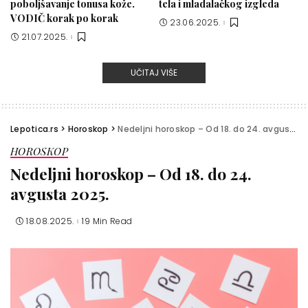
poboljšavanje tonusa kože.
tela i mladalačkog izgleda
VODIČ korak po korak
23.06.2025.
21.07.2025.
UČITAJ VIŠE
Lepotica.rs
>
Horoskop
>
Nedeljni horoskop – Od 18. do 24. avgusta 2025.
HOROSKOP
Nedeljni horoskop – Od 18. do 24.
avgusta 2025.
18.08.2025.
19 Min Read