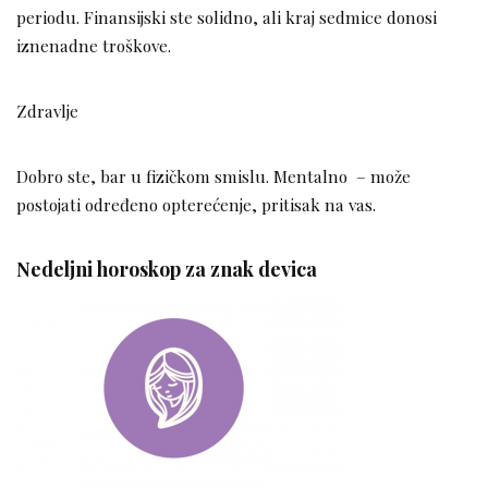
periodu. Finansijski ste solidno, ali kraj sedmice donosi
iznenadne troškove.
Zdravlje
Dobro ste, bar u fizičkom smislu. Mentalno – može
postojati određeno opterećenje, pritisak na vas.
Nedeljni horoskop za znak devica