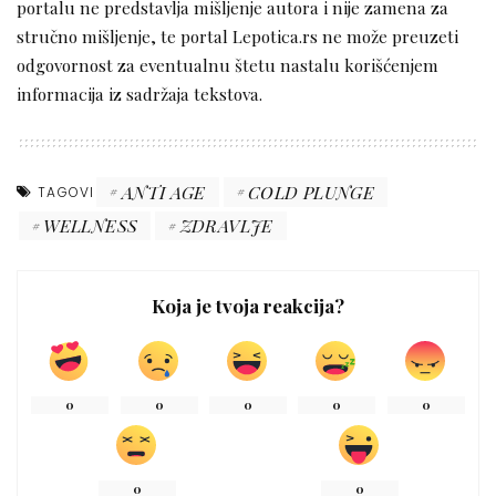
portalu ne predstavlja mišljenje autora i nije zamena za
stručno mišljenje, te portal Lepotica.rs ne može preuzeti
odgovornost za eventualnu štetu nastalu korišćenjem
informacija iz sadržaja tekstova.
ANTI AGE
COLD PLUNGE
TAGOVI
WELLNESS
ZDRAVLJE
Koja je tvoja reakcija?
0
0
0
0
0
0
0