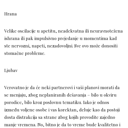
Hrana
Velike oscilacije u apetitu, neadekvatna ili neuravnotežena
ishrana ili pak impulsivno prejedanje u momentima kad
ste nervozni, napeti, nezadovoljni. Sve ovo može donositi
stomačne probleme.
Ljubav
Verovatno je da će neki partnerovi i vaši planovi morati da
se menjaju, zbog neplaniranih dešavanja – bilo u okviru
porodice, bilo kroz poslovnu tematiku. Iako je odnos
između voljene osobe i vas korektan, deluje kao da postoji
dosta distrakcija sa strane zbog kojih provodite zajedno
manje vremena. No, bitno je da to vreme bude kvalitetno i