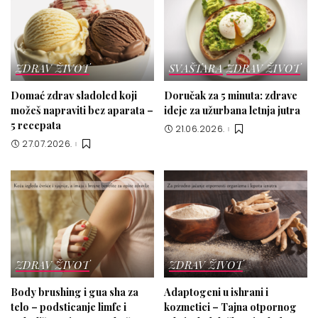
ZDRAV ŽIVOT
SVAŠTARA
ZDRAV ŽIVOT
Domać zdrav sladoled koji
Doručak za 5 minuta: zdrave
možeš napraviti bez aparata –
ideje za užurbana letnja jutra
5 recepata
21.06.2026.
27.07.2026.
ZDRAV ŽIVOT
ZDRAV ŽIVOT
Body brushing i gua sha za
Adaptogeni u ishrani i
telo – podsticanje limfe i
kozmetici – Tajna otpornog