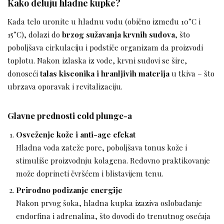
Kako deluju hladne kupke?
Kada telo uronite u hladnu vodu (obično između 10°C i
15°C), dolazi do
brzog sužavanja krvnih sudova
, što
poboljšava cirkulaciju i podstiče organizam da proizvodi
toplotu. Nakon izlaska iz vode, krvni sudovi se šire,
donoseći
talas kiseonika i hranljivih materija
u tkiva – što
ubrzava oporavak i revitalizaciju.
Glavne prednosti cold plunge-a
Osveženje kože i anti-age efekat
Hladna voda zateže pore, poboljšava tonus kože i
stimuliše proizvodnju kolagena. Redovno praktikovanje
može doprineti čvršćem i blistavijem tenu.
Prirodno podizanje energije
Nakon prvog šoka, hladna kupka izaziva oslobađanje
endorfina i adrenalina, što dovodi do trenutnog osećaja