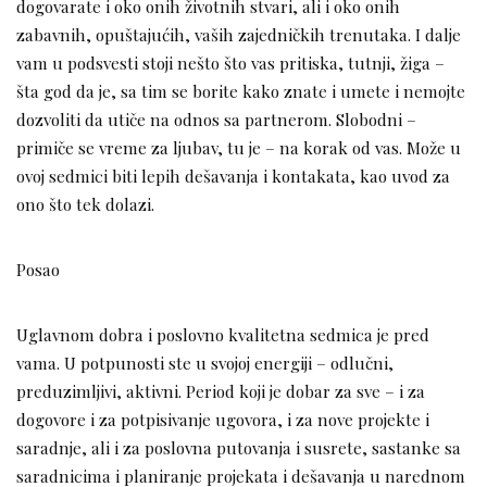
dogovarate i oko onih životnih stvari, ali i oko onih
zabavnih, opuštajućih, vaših zajedničkih trenutaka. I dalje
vam u podsvesti stoji nešto što vas pritiska, tutnji, žiga –
šta god da je, sa tim se borite kako znate i umete i nemojte
dozvoliti da utiče na odnos sa partnerom. Slobodni –
primiče se vreme za ljubav, tu je – na korak od vas. Može u
ovoj sedmici biti lepih dešavanja i kontakata, kao uvod za
ono što tek dolazi.
Posao
Uglavnom dobra i poslovno kvalitetna sedmica je pred
vama. U potpunosti ste u svojoj energiji – odlučni,
preduzimljivi, aktivni. Period koji je dobar za sve – i za
dogovore i za potpisivanje ugovora, i za nove projekte i
saradnje, ali i za poslovna putovanja i susrete, sastanke sa
saradnicima i planiranje projekata i dešavanja u narednom