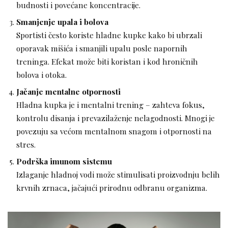
budnosti i povećane koncentracije.
Smanjenje upala i bolova
Sportisti često koriste hladne kupke kako bi ubrzali
oporavak mišića i smanjili upalu posle napornih
treninga. Efekat može biti koristan i kod hroničnih
bolova i otoka.
Jačanje mentalne otpornosti
Hladna kupka je i mentalni trening – zahteva fokus,
kontrolu disanja i prevazilaženje nelagodnosti. Mnogi je
povezuju sa većom mentalnom snagom i otpornosti na
stres.
Podrška imunom sistemu
Izlaganje hladnoj vodi može stimulisati proizvodnju belih
krvnih zrnaca, jačajući prirodnu odbranu organizma.