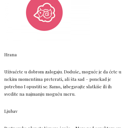
Hrana
Uživaćete u dobrom zalogaju. Doduše, moguće je da ćete u
nekim momentima preterati, ali šta sad – ponekad je
potrebno I opustiti se. Samo, izbegavajte slatkiše ili ih
svedite na najmanju moguću meru.
Ljubav