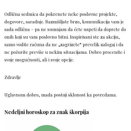
Odlična sedmica da pokrenete neke poslovne projekte,
dogovore, saradnje. Razmišljate brzo, komunikacija vam je
sada odlična – pa ne sumnjam da ćete uspeti da doprete do
onih koji su vam poslovno bitni. Inspirisani ste za akciju,
samo vodite računa da ne „zagrizete“ prevelik zalogaj i da
ne požurite previše u nekim situacijama. Dobro procenite i
svoje mogućnosti, ali i svoje opcije.
Zdravlje
Uglavnom dobro, mada postoji sklonost ka povredama.
Nedeljni horoskop za znak škorpija