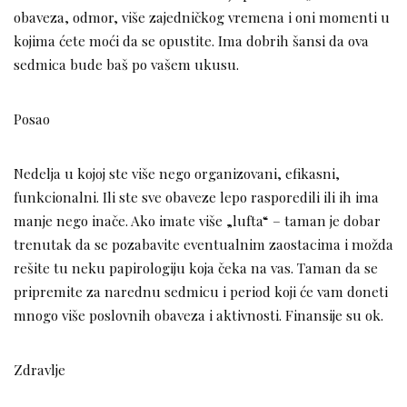
obaveza, odmor, više zajedničkog vremena i oni momenti u
kojima ćete moći da se opustite. Ima dobrih šansi da ova
sedmica bude baš po vašem ukusu.
Posao
Nedelja u kojoj ste više nego organizovani, efikasni,
funkcionalni. Ili ste sve obaveze lepo rasporedili ili ih ima
manje nego inače. Ako imate više „lufta“ – taman je dobar
trenutak da se pozabavite eventualnim zaostacima i možda
rešite tu neku papirologiju koja čeka na vas. Taman da se
pripremite za narednu sedmicu i period koji će vam doneti
mnogo više poslovnih obaveza i aktivnosti. Finansije su ok.
Zdravlje