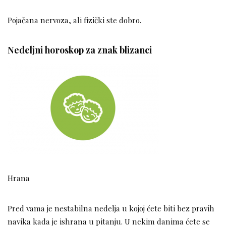
Pojačana nervoza, ali fizički ste dobro.
Nedeljni horoskop za znak blizanci
Hrana
Pred vama je nestabilna nedelja u kojoj ćete biti bez pravih
navika kada je ishrana u pitanju. U nekim danima ćete se