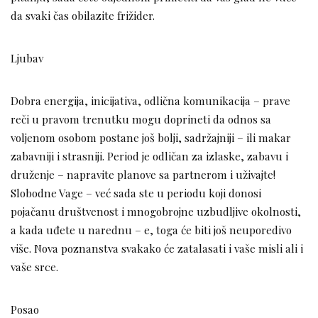
da svaki čas obilazite frižider.
Ljubav
Dobra energija, inicijativa, odlična komunikacija – prave
reči u pravom trenutku mogu doprineti da odnos sa
voljenom osobom postane još bolji, sadržajniji – ili makar
zabavniji i strasniji. Period je odličan za izlaske, zabavu i
druženje – napravite planove sa partnerom i uživajte!
Slobodne Vage – već sada ste u periodu koji donosi
pojačanu društvenost i mnogobrojne uzbudljive okolnosti,
a kada uđete u narednu – e, toga će biti još neuporedivo
više. Nova poznanstva svakako će zatalasati i vaše misli ali i
vaše srce.
Posao