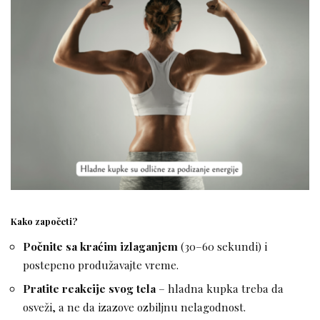
Kako započeti?
Počnite sa kraćim izlaganjem
(30–60 sekundi) i
postepeno produžavajte vreme.
Pratite reakcije svog tela
– hladna kupka treba da
osveži, a ne da izazove ozbiljnu nelagodnost.