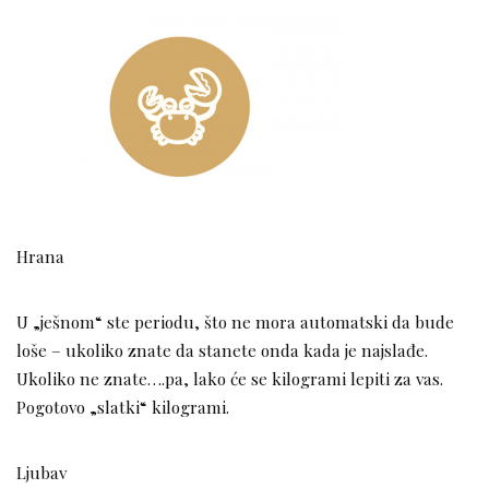
Hrana
U „ješnom“ ste periodu, što ne mora automatski da bude
loše – ukoliko znate da stanete onda kada je najslađe.
Ukoliko ne znate….pa, lako će se kilogrami lepiti za vas.
Pogotovo „slatki“ kilogrami.
Ljubav