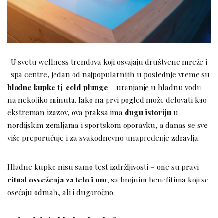
U svetu wellness trendova koji osvajaju društvene mreže i
spa centre, jedan od najpopularnijih u poslednje vreme su
hladne kupke
tj.
cold plunge
– uranjanje u hladnu vodu
na nekoliko minuta. Iako na prvi pogled može delovati kao
ekstreman izazov, ova praksa ima
dugu istoriju
u
nordijskim zemljama i sportskom oporavku, a danas se sve
više preporučuje i za svakodnevno unapređenje zdravlja.
Hladne kupke nisu samo test izdržljivosti – one su pravi
ritual osveženja za telo i um
, sa brojnim benefitima koji se
osećaju odmah, ali i dugoročno.