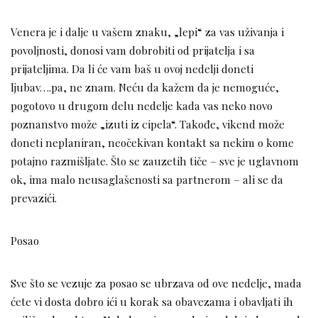
Venera je i dalje u vašem znaku, „lepi“ za vas uživanja i
povoljnosti, donosi vam dobrobiti od prijatelja i sa
prijateljima. Da li će vam baš u ovoj nedelji doneti
ljubav….pa, ne znam. Neću da kažem da je nemoguće,
pogotovo u drugom delu nedelje kada vas neko novo
poznanstvo može „izuti iz cipela“. Takođe, vikend može
doneti neplaniran, neočekivan kontakt sa nekim o kome
potajno razmišljate. Što se zauzetih tiče – sve je uglavnom
ok, ima malo neusaglašenosti sa partnerom – ali se da
prevazići.
Posao
Sve što se vezuje za posao se ubrzava od ove nedelje, mada
ćete vi dosta dobro ići u korak sa obavezama i obavljati ih