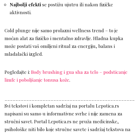
Najbolji efekti
se postižu ujutru ili nakon fizičke
aktivnosti.
Cold plunge nije samo prolazni wellness trend – to je
moćan alat za fizičko i mentalno zdravlje. Hladna kupka
može postati vaš omiljeni ritual za energiju, balans i
mladalački izgled.
Pogledajte i:
Body brushing i gua sha za telo – podsticanje
limfe i poboljšanje tonusa kože
.
________________________________________________
Svi tekstovi i kompletan sadržaj na portalu Lepotica.rs
napisani su samo u informativne svrhe i nije zamena za
stručni savet. Portal Lepotica.rs ne pruža medicinske,
psihološke niti bilo koje stručne savete i sadržaj tekstova na