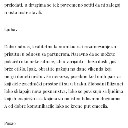
prejedati, u drugima se tek povremeno setiti da ni zalogaj
u usta niste stavili.
Ljubav
Dobar odnos, kvalitetna komunikacija i razumevanje su
prisutni u odnosu sa partnerom. Naravno da se možete
pokačiti oko neke sitnice, ali u varijanti – brzo došlo, još
brže otišlo. Ipak, obratite pažnju na dane vikenda koji
mogu doneti nešto više nervoze, posebno kod onih parova
koji dele zajednički prostor ili su u braku. Slobodni Blizanci
lako sklapaju nova poznanstva, lako se povezuju sa ljudima
koji ih inspirišu i sa kojima su na istim talasnim dužinama.
A od dobre komunikacije lako se krene put emocija.
Posao