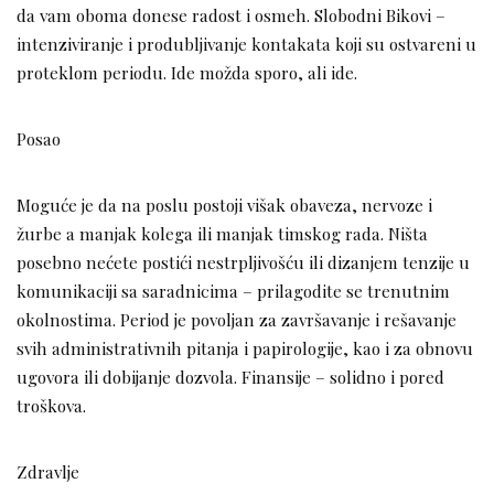
da vam oboma donese radost i osmeh. Slobodni Bikovi –
intenziviranje i produbljivanje kontakata koji su ostvareni u
proteklom periodu. Ide možda sporo, ali ide.
Posao
Moguće je da na poslu postoji višak obaveza, nervoze i
žurbe a manjak kolega ili manjak timskog rada. Ništa
posebno nećete postići nestrpljivošću ili dizanjem tenzije u
komunikaciji sa saradnicima – prilagodite se trenutnim
okolnostima. Period je povoljan za završavanje i rešavanje
svih administrativnih pitanja i papirologije, kao i za obnovu
ugovora ili dobijanje dozvola. Finansije – solidno i pored
troškova.
Zdravlje