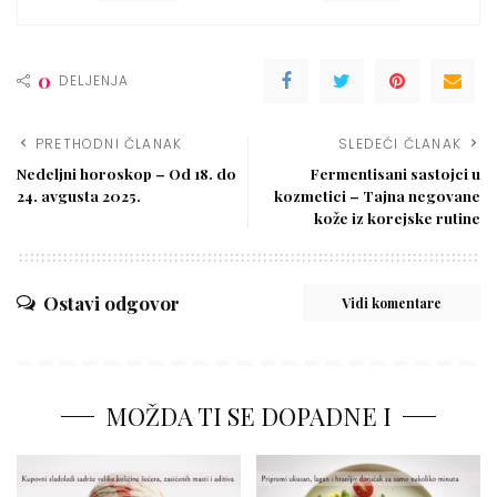
0
DELJENJA
PRETHODNI ČLANAK
SLEDEĆI ČLANAK
Nedeljni horoskop – Od 18. do
Fermentisani sastojci u
24. avgusta 2025.
kozmetici – Tajna negovane
kože iz korejske rutine
Ostavi odgovor
Vidi komentare
MOŽDA TI SE DOPADNE I