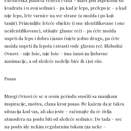
Partnerska planeta Venera i vaša – Mars pod aspektom su
kvadrata i u ovoj sedmici – pa kad je lepo, prelepo je – a kad
nije lepo, lete varnice na sve strane (a možda i po koji
tanjir). Prizemljite leteće objekte (i one identifikovane i one
neidentifikovane), utišajte glasne reči – pa ćete možda
uspeti da lepo i dobro i jasno čujete jedno drugo, pa ćete
možda uspeti da lepota i strasti vode glavnu reč. Slobodni
Ovnovi – nije loše, nije loše – ima šansi za ljubavne
zanimacije, a od sledeće nedelje biće ih i još više.
Posao
Mnogi Ovnovi će se u ovom periodu suočiti sa manjkom
inspiracije, motiva, elana kroz posao. Ne kažem da je takva
situacija kod vas, ali ako jeste – računajte da će življa
atmosfera na poslu biti od sledeće sedmice. Do tada – sve
na poslu ide nekim regularnim tokom (za neke –