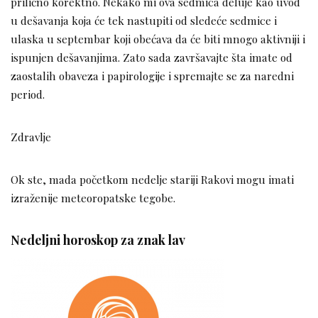
prilično korektno. Nekako mi ova sedmica deluje kao uvod
u dešavanja koja će tek nastupiti od sledeće sedmice i
ulaska u septembar koji obećava da će biti mnogo aktivniji i
ispunjen dešavanjima. Zato sada završavajte šta imate od
zaostalih obaveza i papirologije i spremajte se za naredni
period.
Zdravlje
Ok ste, mada početkom nedelje stariji Rakovi mogu imati
izraženije meteoropatske tegobe.
Nedeljni horoskop za znak lav