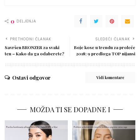
0
DELJENJA
PRETHODNI ČLANAK
SLEDEĆI ČLANAK
Savršen BRONZER za svaki
Boje kose u trendu za proleće
ten – Kako da ga odaberete?
2018: 9 predloga TOP nijansi
Ostavi odgovor
Vidi komentare
MOŽDA TI SE DOPADNE I