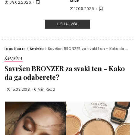
kože
09.02.2026.
17.09.2025.
UČITAJ VIŠE
Lepotica.rs
>
Šminka
>
Savršen BRONZER za svaki ten – Kako da ga odaberete?
ŠMINKA
Savršen BRONZER za svaki ten – Kako
da ga odaberete?
15.03.2018.
6 Min Read