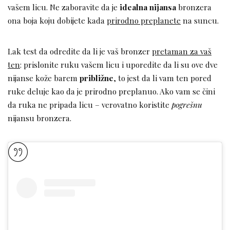
vašem licu. Ne zaboravite da je
idealna nijansa
bronzera
ona boja koju dobijete kada
prirodno preplanete
na suncu.
Lak test da odredite da li je vaš bronzer
pretaman za vaš
ten
: prislonite ruku vašem licu i uporedite da li su ove dve
nijanse kože barem
približne
, to jest da li vam ten pored
ruke deluje kao da je prirodno preplanuo. Ako vam se čini
da ruka ne pripada licu – verovatno koristite
pogrešnu
nijansu bronzera.