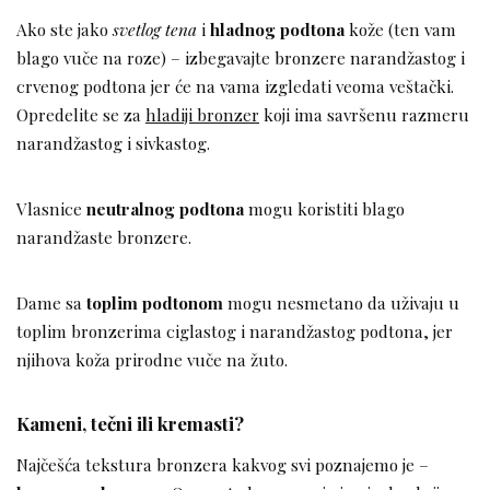
Ako ste jako
svetlog tena
i
hladnog podtona
kože (ten vam
blago vuče na roze) – izbegavajte bronzere narandžastog i
crvenog podtona jer će na vama izgledati veoma veštački.
Opredelite se za
hladiji bronzer
koji ima savršenu razmeru
narandžastog i sivkastog.
Vlasnice
neutralnog podtona
mogu koristiti blago
narandžaste bronzere.
Dame sa
toplim podtonom
mogu nesmetano da uživaju u
toplim bronzerima ciglastog i narandžastog podtona, jer
njihova koža prirodne vuče na žuto.
Kameni, tečni ili kremasti?
Najčešća tekstura bronzera kakvog svi poznajemo je –