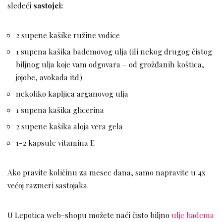
sledeći
sastojci:
2 supene kašike ružine vodice
1 supena kašika bademovog ulja (ili nekog drugog čistog
biljnog ulja koje vam odgovara – od grožđanih koštica,
jojobe, avokada itd)
nekoliko kapljica arganovog ulja
1 supena kašika glicerina
2 supene kašika aloja vera gela
1-2 kapsule vitamina E
Ako pravite količinu za mesec dana, samo napravite u 4x
većoj razmeri sastojaka.
U Lepotica web-shopu možete naći čisto biljno
ulje badema