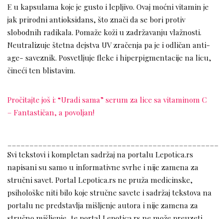
E u kapsulama koje je gusto i lepljivo. Ovaj moćni vitamin je
jak prirodni antioksidans, što znači da se bori protiv
slobodnih radikala. Pomaže koži u zadržavanju vlažnosti.
Neutralizuje štetna dejstva UV zračenja pa je i odličan anti-
age- saveznik. Posvetljuje fleke i hiperpigmentacije na licu,
čineći ten blistavim.
Pročitajte još i: “Uradi sama” serum za lice sa vitaminom C
– Fantastičan, a povoljan!
________________________________________________
Svi tekstovi i kompletan sadržaj na portalu Lepotica.rs
napisani su samo u informativne svrhe i nije zamena za
stručni savet. Portal Lepotica.rs ne pruža medicinske,
psihološke niti bilo koje stručne savete i sadržaj tekstova na
portalu ne predstavlja mišljenje autora i nije zamena za
stručno mišljenje, te portal Lepotica.rs ne može preuzeti