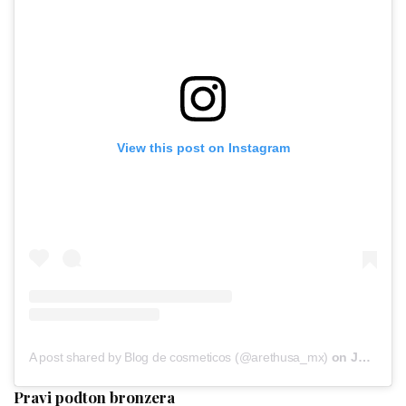
View this post on Instagram
A post shared by Blog de cosmeticos (@arethusa_mx)
on
Jun 30, 2020 at 11:13am PDT
Pravi podton bronzera