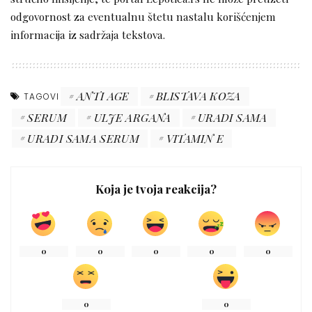
odgovornost za eventualnu štetu nastalu korišćenjem
informacija iz sadržaja tekstova.
ANTI AGE
BLISTAVA KOZA
TAGOVI
SERUM
ULJE ARGANA
URADI SAMA
URADI SAMA SERUM
VITAMIN E
Koja je tvoja reakcija?
0
0
0
0
0
0
0