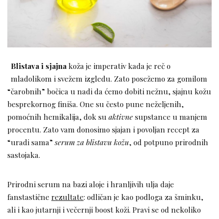
Blistava i sjajna
koža je imperativ kada je reč o
mladolikom i svežem izgledu. Zato posežemo za gomilom
“čarobnih” bočica u nadi da ćemo dobiti nežnu, sjajnu kožu
besprekornog finiša. One su često pune neželjenih,
pomoćnih hemikalija, dok su
aktivne
supstance u manjem
procentu. Zato vam donosimo sjajan i povoljan recept za
“uradi sama”
serum za blistavu kožu
, od potpuno prirodnih
sastojaka.
Prirodni serum na bazi aloje i hranljivih ulja daje
fanstastične
rezultate
: odličan je kao podloga za šminku,
ali i kao jutarnji i večernji boost koži. Pravi se od nekoliko