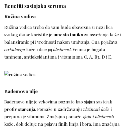
Benefiti sastojaka seruma
Ružina vodica
Ružina vodica treba da vam bude obavezna u nezi lica
svakog dana: koristite je
umesto tonika
za osveženje kože i
balansiranje pH vrednosti nakon umivanja. Ona pojačava
cirkulaciju
kože i daje joj
blistavost
. Veoma je bogata
taninom, antioksidantima i vitaminima C, A, B3, D i E.
Bademovo ulje
Bademovo ulje je vekovima poznato kao sjajan sastojak
protiv starenja
. Pomaže u zadržavanju
vlažnosti kože
i
prepuno je vitamina. Značajno pomaže
sjaju i blistavosti
kože, dok deluje na pojavu finih linija i bora. Ima značajna