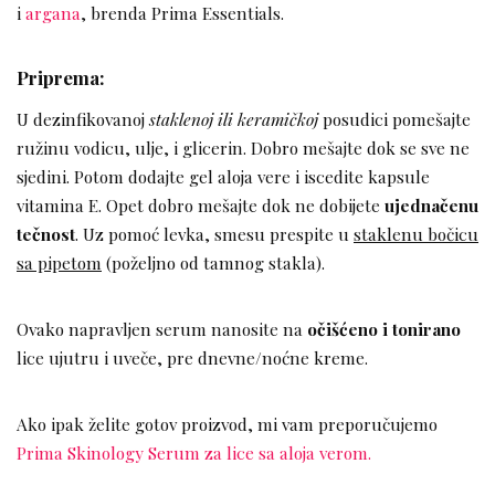
i
argana
, brenda Prima Essentials.
Priprema:
U dezinfikovanoj
staklenoj ili keramičkoj
posudici pomešajte
ružinu vodicu, ulje, i glicerin. Dobro mešajte dok se sve ne
sjedini. Potom dodajte gel aloja vere i iscedite kapsule
vitamina E. Opet dobro mešajte dok ne dobijete
ujednačenu
tečnost
. Uz pomoć levka, smesu prespite u
staklenu bočicu
sa pipetom
(poželjno od tamnog stakla).
Ovako napravljen serum nanosite na
očišćeno i tonirano
lice ujutru i uveče, pre dnevne/noćne kreme.
Ako ipak želite gotov proizvod, mi vam preporučujemo
Prima Skinology Serum za lice sa aloja verom.