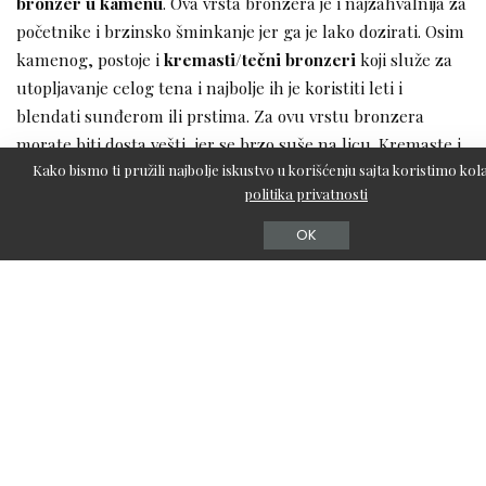
bronzer u kamenu
. Ova vrsta bronzera je i najzahvalnija za
početnike i brzinsko šminkanje jer ga je lako dozirati. Osim
kamenog, postoje i
kremasti/tečni bronzeri
koji služe za
utopljavanje celog tena i najbolje ih je koristiti leti i
blendati sunđerom ili prstima. Za ovu vrstu bronzera
morate biti dosta vešti, jer se brzo suše na licu. Kremaste i
Kako bismo ti pružili najbolje iskustvo u korišćenju sajta koristimo kola
tečne bronzere izbegavajte ako imate
masnu ili mešovitu
politika privatnosti
kožu
sa proširenim porama, jer će ih dodatni naglasiti, a
ten vam može delovati masno.
OK