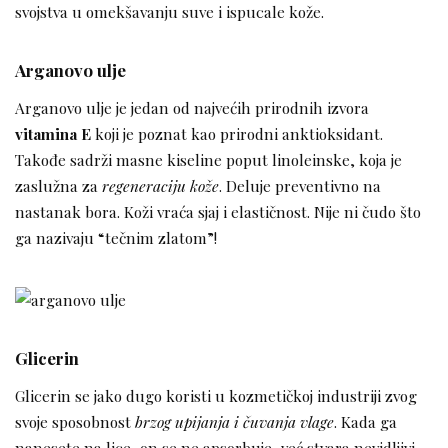
svojstva u omekšavanju suve i ispucale kože.
Arganovo ulje
Arganovo ulje je jedan od najvećih prirodnih izvora
vitamina E
koji je poznat kao prirodni anktioksidant.
Takođe sadrži masne kiseline poput linoleinske, koja je
zaslužna za
regeneraciju kože
. Deluje preventivno na
nastanak bora. Koži vraća sjaj i elastičnost. Nije ni čudo što
ga nazivaju “tečnim zlatom”!
Glicerin
Glicerin se jako dugo koristi u kozmetičkoj industriji zvog
svoje sposobnost
brzog upijanja i čuvanja vlage
. Kada ga
nanesete na lice, on se ne apsorbuje, već stvara nevidljivi