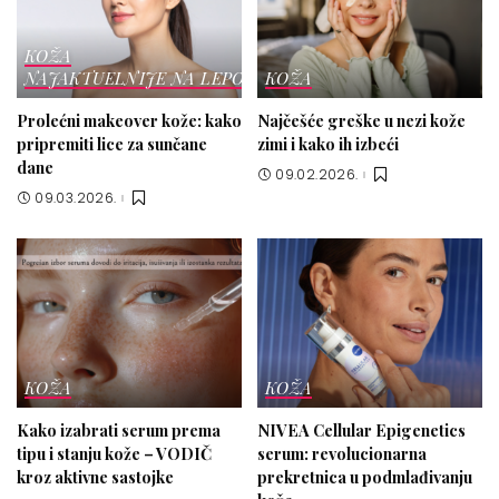
KOŽA
NAJAKTUELNIJE NA LEPOTICI
KOŽA
Prolećni makeover kože: kako
Najčešće greške u nezi kože
pripremiti lice za sunčane
zimi i kako ih izbeći
dane
09.02.2026.
09.03.2026.
KOŽA
KOŽA
Kako izabrati serum prema
NIVEA Cellular Epigenetics
tipu i stanju kože – VODIČ
serum: revolucionarna
kroz aktivne sastojke
prekretnica u podmlađivanju