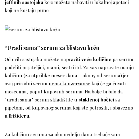
jeftinih sastojaka
koje možete nabaviti u lokalnoj apoteci
koji ne koštaju puno.
“Uradi sama” serum za blistavu kožu
Od ovih sastojaka možete napraviti
veće količine
pa serum
podeliti prijateljici, mami, sestri itd. Za vas napravite manju
količinu (za otprilike mesec dana – oko 15 ml seruma) jer
ovaj prirodni serum
nema konzervanse
koji će ga čuvati
mesecima, poput kupovnih seruma. Najbolje bi bilo da
“uradi sama” serum skladištite u
staklenoj bočici
sa
pipetom, od kupovnog seruma koji ste potrošili, i obavezno
u frižideru.
Za količinu seruma za oko nedelju dana trebaće vam