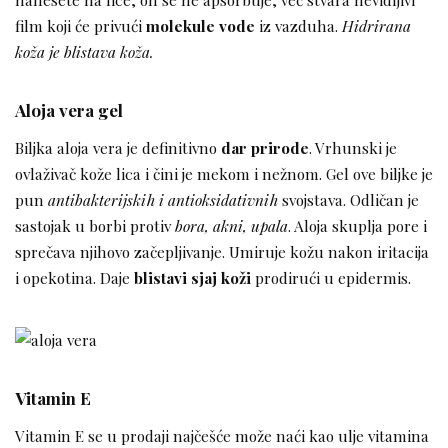
film koji će privući
molekule vode
iz vazduha.
Hidrirana
koža je blistava koža.
Aloja vera gel
Biljka aloja vera je definitivno
dar prirode
. Vrhunski je
ovlaživač kože lica i čini je mekom i nežnom. Gel ove biljke je
pun
antibakterijskih i antioksidativnih
svojstava. Odličan je
sastojak u borbi protiv
bora, akni, upala
. Aloja skuplja pore i
sprečava njihovo začepljivanje. Umiruje kožu nakon iritacija
i opekotina. Daje
blistavi sjaj koži
prodirući u epidermis.
Vitamin E
Vitamin E se u prodaji najčešće može naći kao ulje vitamina