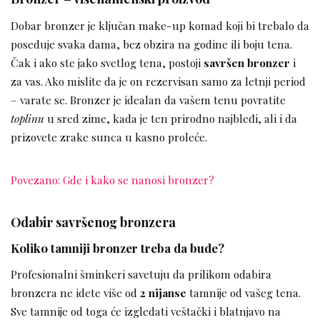
Dobar bronzer je ključan make-up komad koji bi trebalo da
poseduje svaka dama, bez obzira na godine ili boju tena.
Čak i ako ste jako svetlog tena, postoji
savršen bronzer
i
za vas. Ako mislite da je on rezervisan samo za letnji period
– varate se. Bronzer je idealan da vašem tenu povratite
toplinu
u sred zime, kada je ten prirodno najbleđi, ali i da
prizovete zrake sunca u kasno proleće.
Povezano: Gde i kako se nanosi bronzer?
Odabir savršenog bronzera
Koliko tamniji bronzer treba da bude?
Profesionalni šminkeri savetuju da prilikom odabira
bronzera ne idete više od
2 nijanse
tamnije od vašeg tena.
Sve tamnije od toga će izgledati veštački i blatnjavo na