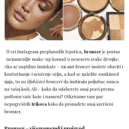
U eri Instagram preplanulih lepotica,
bronzer
je postao
nezamenljiv make-up komad u neseseru svake devojke.
Ako se suptilno šminkate – uz
mat bronzer
možete obaviti i
konturisanje i senčenje očiju, a kad se zaželite sunkissed
sjaja, tu su
šljokičavi bronzeri
da imitiraju poljubac sunca
na vašoj koži. Ali – kako da odaberete onaj pravi prema
podtonu vaše kože i nameni? Otkrivamo vam par
nepogrešivih
trikova
kako da pronađete onaj savršeni
bronzer.
Bronzer – višenamenski proizvod