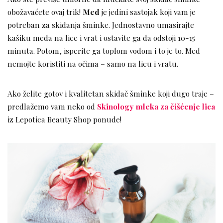
obožavaćete ovaj trik!
Med
je jedini sastojak koji vam je
potreban za skidanja šminke. Jednostavno umasirajte
kašiku meda na lice i vrat i ostavite ga da odstoji 10-15
minuta. Potom, isperite ga toplom vodom i to je to. Med
nemojte koristiti na očima – samo na licu i vratu.
Ako želite gotov i kvalitetan skidač šminke koji dugo traje –
predlažemo vam neko od
Skinology mleka za čišćenje lica
iz Lepotica Beauty Shop ponude!