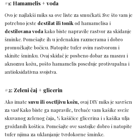
#1: Hamamelis + voda
Ovo je najlakši miks sa ove liste za smućkati. Sve što vam je
potrebno jeste
destilat ili tonik
od hamamelisa i
destilovana voda
kako biste napravile rastvor za skidanje
šminke. Pomešajte ih u jedenakim razmerama i dobro
promučkajte bočicu. Natopite tufer ovim rastvorom i
skinite šminku. Ovaj skidač je posbeno dobar za masnu i
aknoznu kožu, pošto hamamelis poseduje protivupalna i
antioksidativna svojstva.
#2: Zeleni čaj + glicerin
Ako imate
suvu ili osetljivu kožu
, ovaj DIY miks je savršen
za vas! Kako biste ga napravile, trebaće vam kašike sveže
skuvanog zelenog čaja, ½ kašičice glicerina i 1 kašika ulja
grožđanih koštica. Pomešajte ove sastojke dobro i natopite
tufer njima za uklanjanje tvrdokorne šminke.