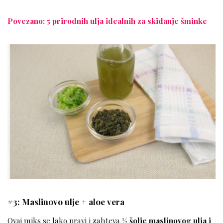
Povezano: 5 prirodnih ulja idealnih za skidanje šminke
#3: Maslinovo ulje + aloe vera
Ovaj miks se lako pravi i zahteva
½ šolje maslinovog ulja i