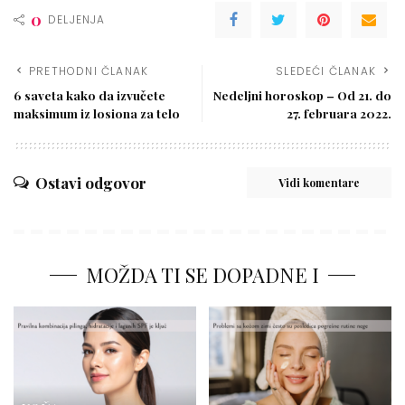
0
DELJENJA
PRETHODNI ČLANAK
SLEDEĆI ČLANAK
6 saveta kako da izvučete
Nedeljni horoskop – Od 21. do
maksimum iz losiona za telo
27. februara 2022.
Ostavi odgovor
Vidi komentare
MOŽDA TI SE DOPADNE I