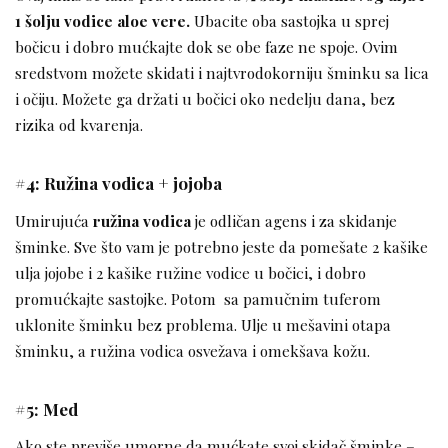
1 šolju vodice aloe vere.
Ubacite oba sastojka u sprej
bočicu i dobro mućkajte dok se obe faze ne spoje. Ovim
sredstvom možete skidati i najtvrodokorniju šminku sa lica
i očiju. Možete ga držati u bočici oko nedelju dana, bez
rizika od kvarenja.
#4: Ružina vodica + jojoba
Umirujuća
ružina vodica
je odličan agens i za skidanje
šminke. Sve što vam je potrebno jeste da pomešate 2 kašike
ulja jojobe i 2 kašike ružine vodice u bočici, i dobro
promućkajte sastojke. Potom sa pamučnim tuferom
uklonite šminku bez problema. Ulje u mešavini otapa
šminku, a ružina vodica osvežava i omekšava kožu.
#5: Med
Ako ste previše umorne da mućkate svoj skidač šminke –