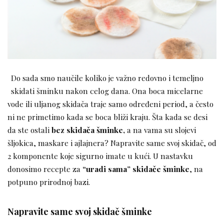
Do sada smo naučile koliko je važno redovno i temeljno
skidati šminku nakon celog dana. Ona boca micelarne
vode ili uljanog skidača traje samo određeni period, a često
ni ne primetimo kada se boca bliži kraju. Šta kada se desi
da ste ostali
bez skidača šminke,
a na vama su slojevi
šljokica, maskare i ajlajnera? Napravite same svoj skidač, od
2 komponente koje sigurno imate u kući. U nastavku
donosimo recepte za
“uradi sama” skidače šminke
, na
potpuno prirodnoj bazi.
Napravite same svoj skidač šminke