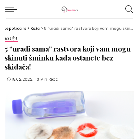
Lepotica.rs
>
Koža
>
5 “uradi sama” rastvora koji vam mogu skinuti šminku kada ostanete bez skidača!
KOŽA
5 “uradi sama” rastvora koji vam mogu
skinuti šminku kada ostanete bez
skidača!
18.02.2022.
3 Min Read