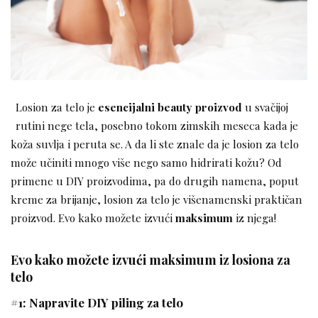
Losion za telo je
esencijalni beauty proizvod
u svačijoj
rutini nege tela, posebno tokom zimskih meseca kada je
koža suvlja i peruta se. A da li ste znale da je losion za telo
može učiniti mnogo više nego samo hidrirati kožu? Od
primene u DIY proizvodima, pa do drugih namena, poput
kreme za brijanje, losion za telo je višenamenski praktičan
proizvod. Evo kako možete izvući
maksimum
iz njega!
Evo kako možete izvući maksimum iz losiona za
telo
#1: Napravite DIY piling za telo