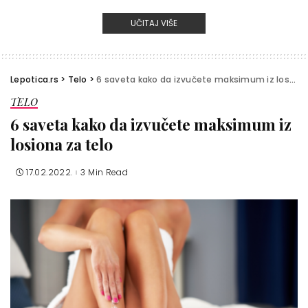
UČITAJ VIŠE
Lepotica.rs
>
Telo
>
6 saveta kako da izvučete maksimum iz losiona za telo
TELO
6 saveta kako da izvučete maksimum iz
losiona za telo
17.02.2022.
3 Min Read