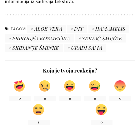
informacija iz sadržaja tekstova.
ALOE VERA
DIY
HAMAMELIS
TAGOVI
PRIRODNA KOZMETIKA
SKIDAČ ŠMINKE
SKIDANJE ŠMINKE
URADI SAMA
Koja je tvoja reakcija?
0
0
0
0
0
1
0