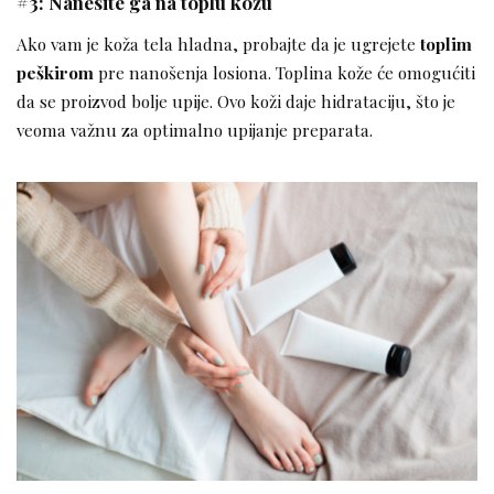
#3: Nanesite ga na toplu kožu
Ako vam je koža tela hladna, probajte da je ugrejete
toplim
peškirom
pre nanošenja losiona. Toplina kože će omogućiti
da se proizvod bolje upije. Ovo koži daje hidrataciju, što je
veoma važnu za optimalno upijanje preparata.