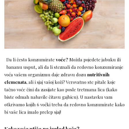
Da li često konzumirate
voće?
Možda pojedete jabuku ili
bananu usput, ali da li steznali da redovno konzumiranje
voća vašem organizmu daje zdravu dozu
nutritivnih
elemenata,
ali i sjaj vašoj koži? Verovatno ste pitale koje
tačno voće čini da zasijate kao posle tretmana lica (kako
biste odmah nabavile čitavu gajbicu). U nastavku vam
otkrivamo kojih 6 voćki treba da redovno konzumirate kako
bi vaše lica imalo prelep sjaj!
Kako voće utiče na izgled kože?