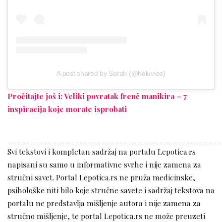
A post shared by Sarah (@heluviee)
Pročitajte još i: Veliki povratak frenč manikira – 7
inspiracija koje morate isprobati
________________________________________________
Svi tekstovi i kompletan sadržaj na portalu Lepotica.rs
napisani su samo u informativne svrhe i nije zamena za
stručni savet. Portal Lepotica.rs ne pruža medicinske,
psihološke niti bilo koje stručne savete i sadržaj tekstova na
portalu ne predstavlja mišljenje autora i nije zamena za
stručno mišljenje, te portal Lepotica.rs ne može preuzeti