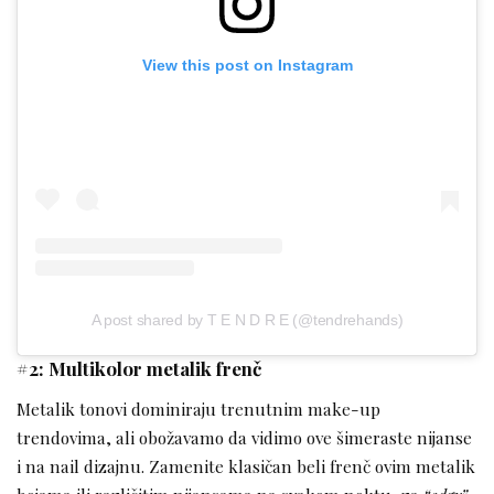
View this post on Instagram
A post shared by T E N D R E (@tendrehands)
#2: Multikolor metalik frenč
Metalik tonovi dominiraju trenutnim make-up
trendovima, ali obožavamo da vidimo ove šimeraste nijanse
i na nail dizajnu. Zamenite klasičan beli frenč ovim metalik