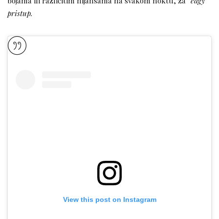
bojama ili različitim nijansama na svakom noktu, za
“edgy”
pristup.
View this post on Instagram