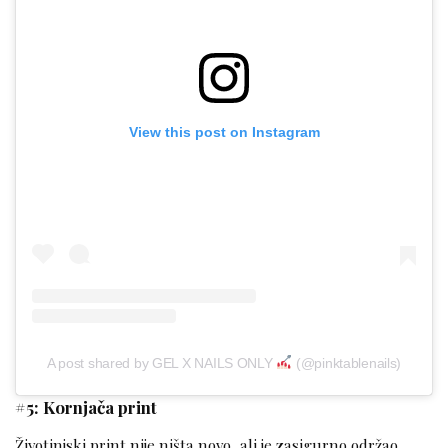
View this post on Instagram
A post shared by GEL X NAILS ONLY
(@pinktablenails)
#5: Kornjača print
Životinjski print nije ništa novo, ali je zasigurno održao