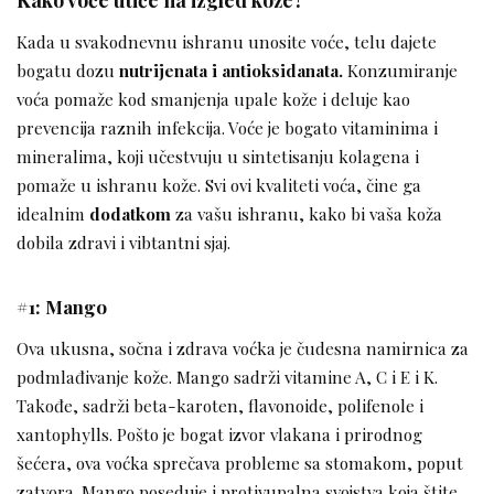
Kada u svakodnevnu ishranu unosite voće, telu dajete
bogatu dozu
nutrijenata i antioksidanata.
Konzumiranje
voća pomaže kod smanjenja upale kože i deluje kao
prevencija raznih infekcija. Voće je bogato vitaminima i
mineralima, koji učestvuju u sintetisanju kolagena i
pomaže u ishranu kože. Svi ovi kvaliteti voća, čine ga
idealnim
dodatkom
za vašu ishranu, kako bi vaša koža
dobila zdravi i vibtantni sjaj.
#1: Mango
Ova ukusna, sočna i zdrava voćka je čudesna namirnica za
podmlađivanje kože. Mango sadrži vitamine A, C i E i K.
Takođe, sadrži beta-karoten, flavonoide, polifenole i
xantophylls. Pošto je bogat izvor vlakana i prirodnog
šećera, ova voćka sprečava probleme sa stomakom, poput
zatvora. Mango poseduje i protivupalna svojstva koja štite