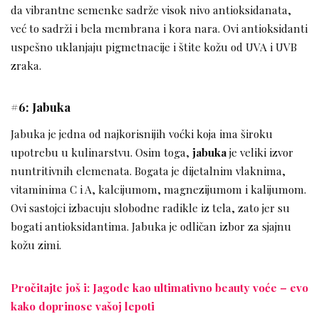
da vibrantne semenke sadrže visok nivo antioksidanata,
već to sadrži i bela membrana i kora nara. Ovi antioksidanti
uspešno uklanjaju pigmetnacije i štite kožu od UVA i UVB
zraka.
#6: Jabuka
Jabuka je jedna od najkorisnijih voćki koja ima široku
upotrebu u kulinarstvu. Osim toga,
jabuka
je veliki izvor
nuntritivnih elemenata. Bogata je dijetalnim vlaknima,
vitaminima C i A, kalcijumom, magnezijumom i kalijumom.
Ovi sastojci izbacuju slobodne radikle iz tela, zato jer su
bogati antioksidantima. Jabuka je odličan izbor za sjajnu
kožu zimi.
Pročitajte još i: Jagode kao ultimativno beauty voće – evo
kako doprinose vašoj lepoti