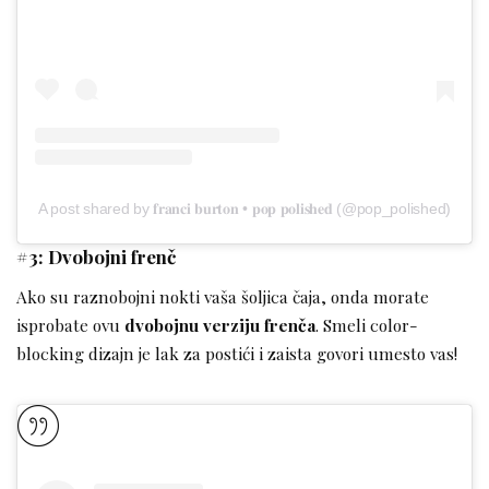
A post shared by 𝐟𝐫𝐚𝐧𝐜𝐢 𝐛𝐮𝐫𝐭𝐨𝐧 • 𝐩𝐨𝐩 𝐩𝐨𝐥𝐢𝐬𝐡𝐞𝐝 (@pop_polished)
#3: Dvobojni frenč
Ako su raznobojni nokti vaša šoljica čaja, onda morate
isprobate ovu
dvobojnu verziju frenča
. Smeli color-
blocking dizajn je lak za postići i zaista govori umesto vas!