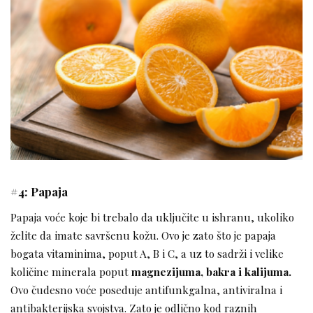
#4: Papaja
Papaja voće koje bi trebalo da uključite u ishranu, ukoliko
želite da imate savršenu kožu. Ovo je zato što je papaja
bogata vitaminima, poput A, B i C, a uz to sadrži i velike
količine minerala poput
magnezijuma, bakra i kalijuma.
Ovo čudesno voće poseduje antifunkgalna, antiviralna i
antibakterijska svojstva. Zato je odlično kod raznih