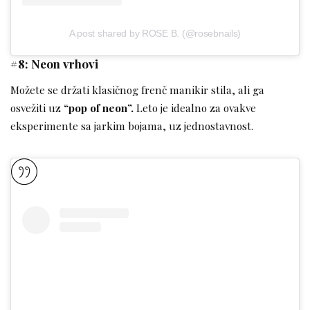
A post shared by ROSE B. (@rosebnails)
#8: Neon vrhovi
Možete se držati klasičnog frenč manikir stila, ali ga
osvežiti uz
“pop of neon”.
Leto je idealno za ovakve
eksperimente sa jarkim bojama, uz jednostavnost.