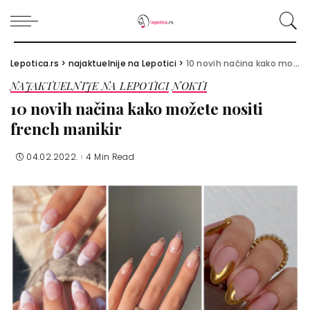
Lepotica.rs
>
najaktuelnije na Lepotici
>
10 novih načina kako možete nositi french manikir
NAJAKTUELNIJE NA LEPOTICI
NOKTI
10 novih načina kako možete nositi
french manikir
04.02.2022.
4 Min Read