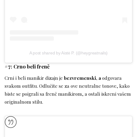
A post shared by Aistė P. (@heygreatnails)
#7: Crno beli frenč
Crni i beli manikir dizajn je
bezvremenski, a
odgovara
svakom outfitu. Odlučite se za ove neutralne tonove, kako
biste se poigrali sa frenč manikirom, a ostali iskreni vašem
originalnom stilu.