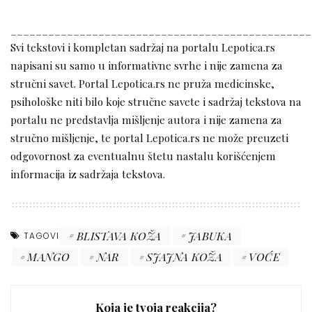
________________________________________________
Svi tekstovi i kompletan sadržaj na portalu Lepotica.rs
napisani su samo u informativne svrhe i nije zamena za
stručni savet. Portal Lepotica.rs ne pruža medicinske,
psihološke niti bilo koje stručne savete i sadržaj tekstova na
portalu ne predstavlja mišljenje autora i nije zamena za
stručno mišljenje, te portal Lepotica.rs ne može preuzeti
odgovornost za eventualnu štetu nastalu korišćenjem
informacija iz sadržaja tekstova.
BLISTAVA KOŽA
JABUKA
TAGOVI
MANGO
NAR
SJAJNA KOŽA
VOĆE
Koja je tvoja reakcija?