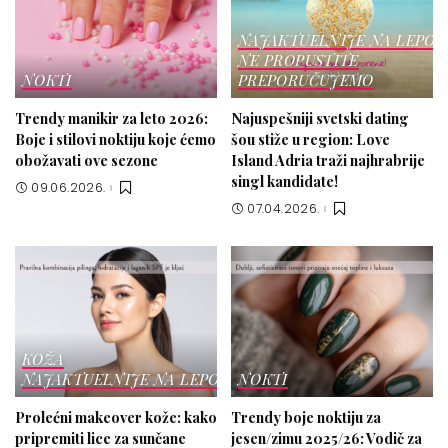
NAJAKTUELNIJE NA LEPOT
NE PROPUSTITE
NOKTI
PREPORUČUJEMO
Trendy manikir za leto 2026:
Najuspešniji svetski dating
Boje i stilovi noktiju koje ćemo
šou stiže u region: Love
obožavati ove sezone
Island Adria traži najhrabrije
singl kandidate!
09.06.2026.
07.04.2026.
KOŽA
NAJAKTUELNIJE NA LEPOTICI
NOKTI
Prolećni makeover kože: kako
Trendy boje noktiju za
pripremiti lice za sunčane
jesen/zimu 2025/26: Vodič za