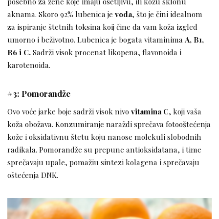
posebno za žene koje imaju osetljivu, ili kožu sklonu
aknama. Skoro 92% lubenica je
voda
, što je čini idealnom
za ispiranje štetnih toksina koij čine da vam koža izgled
umorno i beživotno. Lubenica je bogata vitaminima
A, B1,
B6 i C.
Sadrži visok procenat likopena, flavonoida i
karotenoida.
#3: Pomorandže
Ovo voće jarke boje sadrži visok nivo
vitamina C
, koji vaša
koža obožava. Konzumiranje naraždi sprečava fotooštećenja
kože i oksidativnu štetu koju nanose molekuli slobodnih
radikala. Pomorandže su prepune antioksidatana, i time
sprečavaju upale, pomažiu sintezi kolagena i sprečavaju
oštećenja DNK.