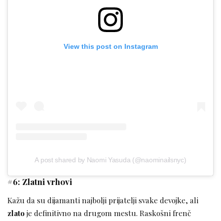
View this post on Instagram
A post shared by Naomi Yasuda (@naominailsnyc)
#6: Zlatni vrhovi
Kažu da su dijamanti najbolji prijatelji svake devojke, ali
zlato
je definitivno na drugom mestu. Raskošni frenč