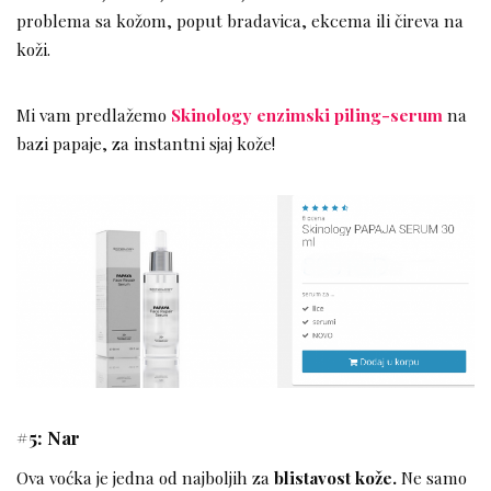
problema sa kožom, poput bradavica, ekcema ili čireva na
koži.
Mi vam predlažemo
Skinology enzimski piling-serum
na
bazi papaje, za instantni sjaj kože!
#5: Nar
Ova voćka je jedna od najboljih za
blistavost kože.
Ne samo