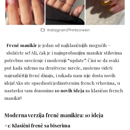
Instagram/Printscreen
Frenč manikir
je jedan od najklasičnijih mogućih –
složićete se! Ali, čak je i najisprobanijim manikir stilovima
potrebno osveženje i moderniji “update”. Čini se da svaki
put kada uđemo na društvene mreže, možemo videti
najrazličitiji frenč dizajn, i nikada nam nije dosta novih
ideja! Ako ste opsednuti jedinstvenim french vrhovima, u
nastavku vam donosimo
10 novih ideja
za klasičan french
manikir!
Moderna verzija frenč manikira: 10 ideja
#1: Klasični frenč sa biserima