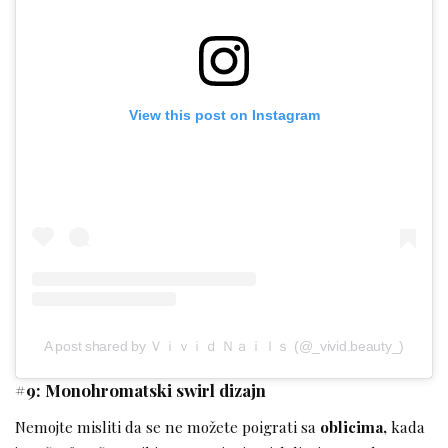
View this post on Instagram
A post shared by Ｖｉｖｉｄ Ｎａｉｌｓ (@_vivid.beauty_)
#9: Monohromatski swirl dizajn
Nemojte misliti da se ne možete poigrati sa
oblicima,
kada