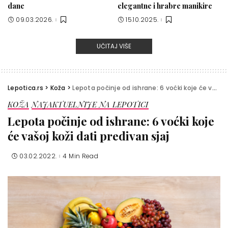
dane
elegantne i hrabre manikire
09.03.2026.
15.10.2025.
UČITAJ VIŠE
Lepotica.rs
>
Koža
>
Lepota počinje od ishrane: 6 voćki koje će vašoj koži dati predivan sjaj
KOŽA
NAJAKTUELNIJE NA LEPOTICI
Lepota počinje od ishrane: 6 voćki koje
će vašoj koži dati predivan sjaj
03.02.2022.
4 Min Read