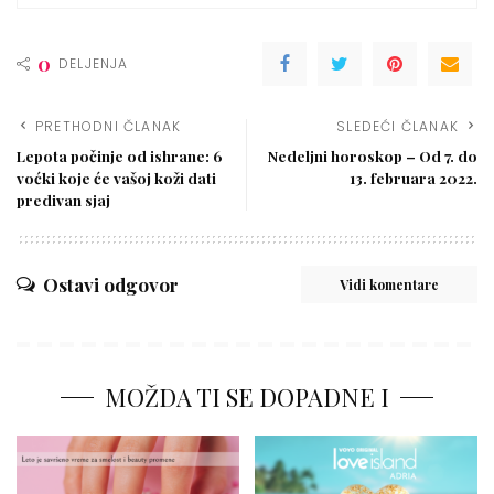
0
DELJENJA
PRETHODNI ČLANAK
SLEDEĆI ČLANAK
Lepota počinje od ishrane: 6
Nedeljni horoskop – Od 7. do
voćki koje će vašoj koži dati
13. februara 2022.
predivan sjaj
Ostavi odgovor
Vidi komentare
MOŽDA TI SE DOPADNE I