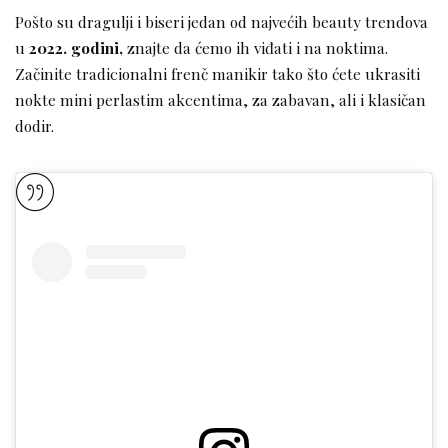
Pošto su dragulji i biseri jedan od najvećih beauty trendova
u
2022. godini,
znajte da ćemo ih viđati i na noktima.
Začinite tradicionalni frenč manikir tako što ćete ukrasiti
nokte mini perlastim akcentima, za zabavan, ali i klasičan
dodir.