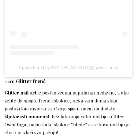
A post shared by NYC NAIL ARTISTS (@nycnailroom)
#10: Glitter frenč
Glitter nail art
je postao veoma popularan nedavno, a ako
želite da spojite frenč i šljokice, neka vam donja slika
posluži kao inspiracija. Ovo je sjajan način da dodate
šljokičasti momenat,
bez lakiranja celih noktiju u fliter.
Osim toga, način kako šljokice “blede” sa vrhova noktiju je
chic i privlači svu pažnju!