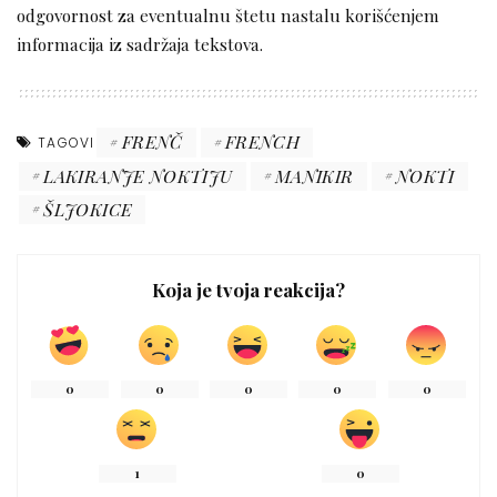
odgovornost za eventualnu štetu nastalu korišćenjem
informacija iz sadržaja tekstova.
FRENČ
FRENCH
TAGOVI
LAKIRANJE NOKTIJU
MANIKIR
NOKTI
ŠLJOKICE
Koja je tvoja reakcija?
0
0
0
0
0
1
0