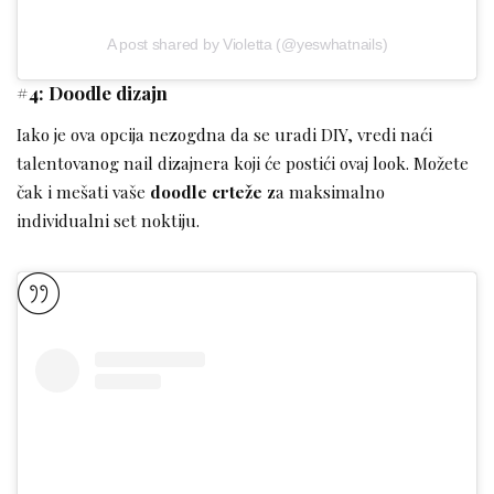
A post shared by Violetta (@yeswhatnails)
#4: Doodle dizajn
Iako je ova opcija nezogdna da se uradi DIY, vredi naći
talentovanog nail dizajnera koji će postići ovaj look. Možete
čak i mešati vaše
doodle crteže z
a maksimalno
individualni set noktiju.