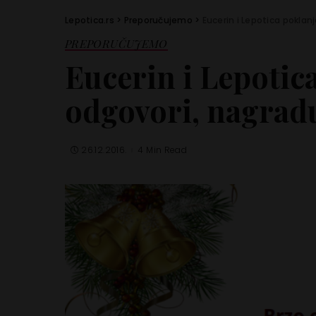
Lepotica.rs
>
Preporučujemo
>
Eucerin i Lepotica poklan
PREPORUČUJEMO
Eucerin i Lepotic
odgovori, nagradu
26.12.2016.
4 Min Read