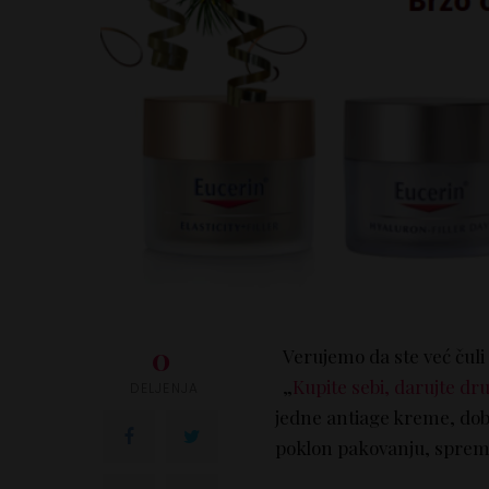
0
Verujemo da ste već čul
„
Kupite sebi, darujte d
DELJENJA
jedne antiage kreme, dob
poklon pakovanju, sprem