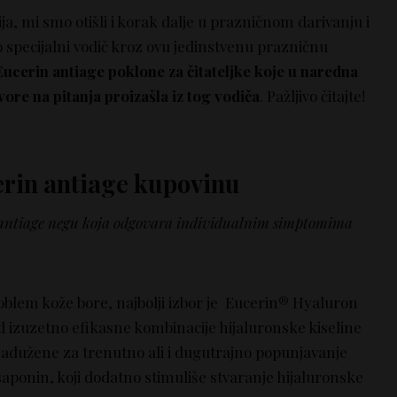
ja, mi smo otišli i korak dalje u prazničnom darivanju i
 specijalni vodič kroz ovu jedinstvenu prazničnu
Eucerin antiage poklone za čitateljke koje u naredna
ore na pitanja proizašla iz tog vodiča
. Pažljivo čitajte!
erin antiage kupovinu
 antiage negu koja odgovara individualnim simptomima
oblem kože bore, najbolji izbor je Eucerin® Hyaluron
red izuzetno efikasne kombinacije hijaluronske kiseline
zadužene za trenutno ali i dugutrajno popunjavanje
 saponin, koji dodatno stimuliše stvaranje hijaluronske