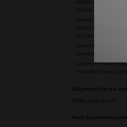
kombinovanu kožu, efika
idealna je podloga za 
Eucerin® Hyaluron-Fille
dermo-kozmetički prep
starenja.
Eucerin® Elasticity + F
steranja kože, i vraća ko
Eucerin® Volume-Filler
svakodnevnu negu prot
Odgovori tačno, osv
Pitanje za 26.12.2016.
Protiv kog simptoma stare