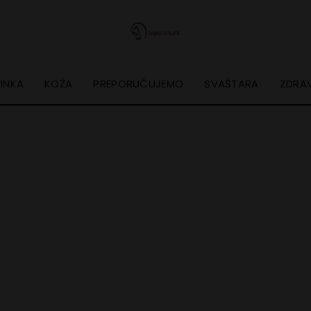
INKA
KOŽA
PREPORUČUJEMO
SVAŠTARA
ZDRAV