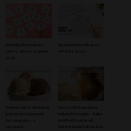
Nedeljni horoskop –
Mesečni horoskop za
Od 03. do 09. avgusta
AVGUST 2026.
2026.
Domać zdrav sladoled
Suva i oštećena kosa
koji možeš napraviti
nakon letovanja – kako
bez aparata – 5
to izbeći i sačuvati
recepata
zdravu kosu tokom leta