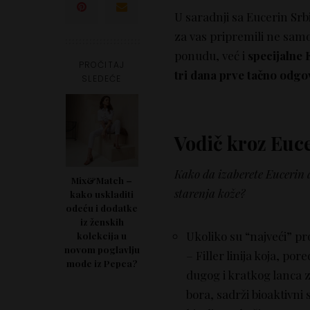
U saradnji sa Eucerin Srbi
za vas pripremili ne samo
ponudu, već i
specijalne 
PROČITAJ
tri dana prve tačno odgov
SLEDEĆE
Vodič kroz Euc
Kako da izaberete Eucerin
Mix&Match –
starenja kože?
kako uskladiti
odeću i dodatke
iz ženskih
Ukoliko su “najveći” pr
kolekcija u
novom poglavlju
– Filler linija koja, po
mode iz Pepca?
dugog i kratkog lanca 
bora, sadrži bioaktivni