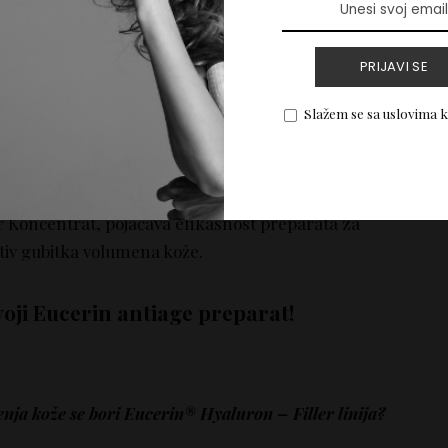
sno se bori protiv površinskih i dubinskih bora, a
šminku.
PRIJAVI SE
r CC kremu, u tamnijoj i svetlijoj nijansi – prvi
arat za ujednačavanja tena sa efektom borbe protiv
Slažem se sa uslovima 
iller dnevna kremu, se bori protiv svih simptoma
ži blistavost i elastičnost.
 Koncentrat, pojačava efikasnost preparata za
iv gubitka volumena kože.
oji Eucerin antiage preparat!
nja kože se bori Eucerin® Hyaluron – Filler linija?