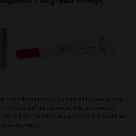
i da vam tokom praznika u okviru jedinstvene ponude:
rugom
“, Eucerin® daje mogućnost da, uz kupovinu
ijate još jedan Eucerin® antiage preparat u zasebnom
an za darivanje?