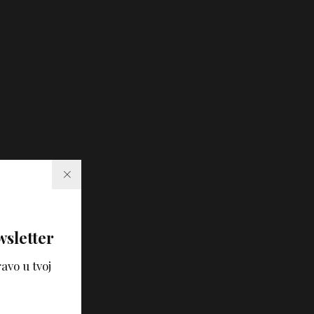
wsletter
avo u tvoj