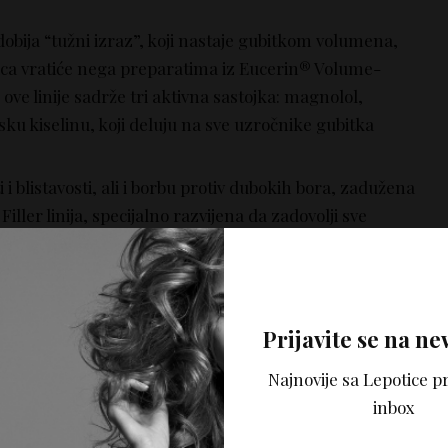
obija “tužni izraz”, koji nastaje gubitkom volumena,
lica vratiće nega preparatima iz Eucerin® Volume-
iz ove linije sadrže tri aktivna sastojka: magnolol,
nsku kiselinu, koji deluju na sve uzročnike gubitka
 i blistavosti, ali i borbu protiv dubokih bora, zadužena
Filler linija, specijalno razvijena da zadovolji sve
 Visoka efikasnost preparata iz ove linije počiva na
 moćnih aktivnih sastojaka: arktina, silimarina i
Prijavite se na ne
onude „Kupite sebi, darujte drugom“,
Najnovije sa Lepotice pr
a dragu osobu?
inbox
er dnevna krema za suvu ili normalnu i