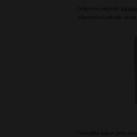
Odgovore ostavite
u kome
odgovori na pitanje osva
Čitateljka koja je prva tačn