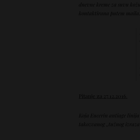
dnevne kreme za suvu kožu j
kontaktirana putem maila
Pitanje za 27.12.2016.
Koja Eucerin antiage linij
takozvanog „tužnog izraza