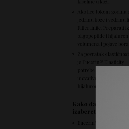
kiseline u koži.
Ako lice tokom godina d
jedrinu kože i vedrinu 
Filler linije. Preparati 
oligopeptide i hijaluro
volumena i pojave bora
Za povratak elastičnosti
je Eucerin® Elasticity + 
potrebe kože koja stari.
inovativnoj kombinaciji
hijaluronske kiseline.
Kako da u okviru p
izaberete poklon z
Eucerin® Hyaluron–Fill