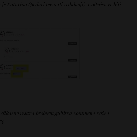
e Katarina (podaci poznati redakciji). Doitnica će biti
.
a efikasno rešava problem gubitka volumena kože i
“?