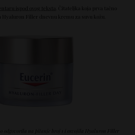
ntaru ispod ovog teksta
. Čitateljka koja prva tačno
ja Hyaluron Filler dnevnu kremu za suvu kožu.
o odgovorila na pitanje broj 1 i osvojila Hyaluron Filler