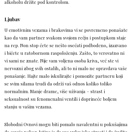
alkoholu držite pod kontrolom.
Ljubav
U emotivnim vezama i brakovima vi se povremeno ponašate
kao da vam partner svakom svojom rečju i postupkom staje
na rep. Non stop ćete se nešto osećati podbodeno, izazvano
i bićete u ratobornom raspoloženju. Zašto, to verovatno ni
vi sami ne znate. Nije vam voljena osoba kriva, već ste vi
nervozni zbog svih ostalih, ali to ni malo ne opravdava vaše
ponašanje. Hajte malo iskulirajte i pomozite partneru koji
se svim silama trudi da održi vaš odnos koliko toliko
normalnim. Manje drame, više uživanja – strast i
seksualnost su fenomenalni ventili i doprineće boljem
stanju u vašim vezama.
Slobodni Ovnovi mogu biti pomalo navalentni u pokušajima
da osvoje nekog. Istina je da vas vuku jake strasti i da žudite