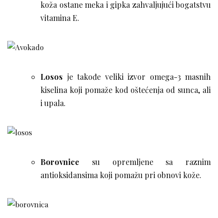
koža ostane meka i gipka zahvaljujući bogatstvu
vitamina E.
Losos
je takođe veliki izvor omega-3 masnih
kiselina koji pomaže kod oštećenja od sunca, ali
i upala.
Borovnice
su opremljene sa raznim
antioksidansima koji pomažu pri obnovi kože.