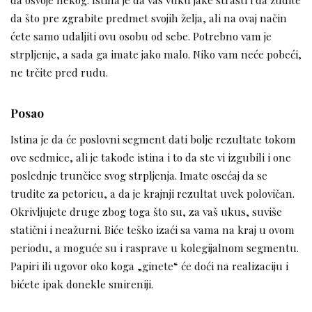
da što pre zgrabite predmet svojih želja, ali na ovaj način
ćete samo udaljiti ovu osobu od sebe. Potrebno vam je
strpljenje, a sada ga imate jako malo. Niko vam neće pobeći,
ne trčite pred rudu.
Posao
Istina je da će poslovni segment dati bolje rezultate tokom
ove sedmice, ali je takođe istina i to da ste vi izgubili i one
poslednje trunčice svog strpljenja. Imate osećaj da se
trudite za petoricu, a da je krajnji rezultat uvek polovičan.
Okrivljujete druge zbog toga što su, za vaš ukus, suviše
statični i neažurni. Biće teško izaći sa vama na kraj u ovom
periodu, a moguće su i rasprave u kolegijalnom segmentu.
Papiri ili ugovor oko koga „ginete“ će doći na realizaciju i
bićete ipak donekle smireniji.