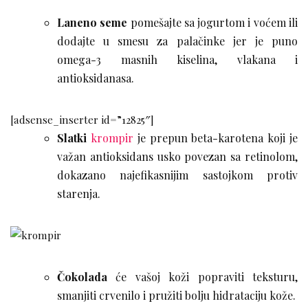
Laneno seme
pomešajte sa jogurtom i voćem ili
dodajte u smesu za palačinke jer je puno
omega-3 masnih kiselina, vlakana i
antioksidanasa.
[adsense_inserter id=”12825″]
Slatki
krompir
je prepun beta-karotena koji je
važan antioksidans usko povezan sa retinolom,
dokazano najefikasnijim sastojkom protiv
starenja.
Čokolada
će vašoj koži popraviti teksturu,
smanjiti crvenilo i pružiti bolju hidrataciju kože.