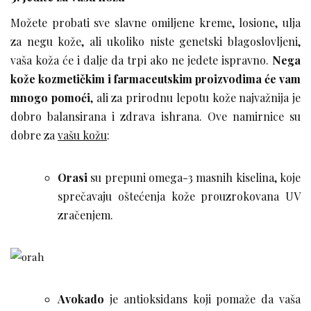
Možete probati sve slavne omiljene kreme, losione, ulja
za negu kože, ali ukoliko niste genetski blagoslovljeni,
vaša koža će i dalje da trpi ako ne jedete ispravno.
Nega
kože kozmetičkim i farmaceutskim proizvodima će vam
mnogo pomoći
, ali za prirodnu lepotu kože najvažnija je
dobro balansirana i zdrava ishrana. Ove namirnice su
dobre za
vašu kožu
:
Orasi
su prepuni omega-3 masnih kiselina, koje
sprečavaju oštećenja kože prouzrokovana UV
zračenjem.
Avokado
je antioksidans koji pomaže da vaša