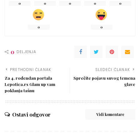
0
0
0
0
0
0
0
0
DELJENJA
PRETHODNI ČLANAK
SLEDEĆI ČLANAK
Za 4. rođendan portala
Sprečite pojavu suvog temena
Lepotica.rs Glam up vam
glave
poklanja tašnu
Ostavi odgovor
Vidi komentare