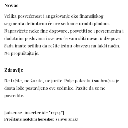
Novac
Velika posvećenost i angažovanje oko finansijskog
segmenta definitivno će ove sedmice uroditi plodom.
Napravićete neke fine dogovore, posvetiti se i povremenim i
dodatnim poslovima i sve ovo će vam sliti novac u džepove.
Sada imate priliku da rešite jednu obavezu na lakši način.
Ne propuštajte je.
Zdravlje
Ne trčite, ne žurite, ne jurite. Polje pokreta i saobraćaja je
dosta loše postavljeno ove sedmice. Pazite da se ne
povredite.
[adsense_inserter id=”12324″]
Pročitajte nedeljni horoskop za svoj znak!