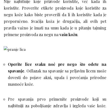
Nije najbitnije koje prizvode koristite, već kada ih
koristite. Proverite etikete proizvoda koje koristite za
negu kože kako biste proverili da li ih koristite kada je
preporučeno. Svačija koža je drugačija, ali ovih pet
pravila važno je imati na umu kada je u pitanju tajming
primene proizvoda za negu na
vašu kožu
.
Operite lice svaku noć pre nego što odete na
spavanje
. Odlazak na spavanje sa prljavim licem može
dovesti do pojave akni, upala i povećanja prirodne
masnoće kože.
Pre spavanja prvo primenite proizvode koji su
najbitniji za poboljšanje zdravlja i izgleda vaše kože.