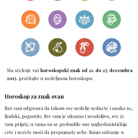
Šta očekuje vaš
horoskopski znak
od 21. do 27. decembra
2015.
pročitajte u nedeljnom horoskopu.
Horoskop za znak ovan
Baš vam odgovara da tokom ove nedelje sednete i onako se,
ljudski, pogostite. Sve vam je ukusno i neodoljivo, sve će
vam prijati, u vama su se probudile one najhedonističkije
crte i nećete moći da prepoznate sebe. Samo uživanje u