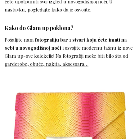
ćete upotpuniti svoj izgled u novogodišnjoj noći. U
nastavku, pogledajte kako da je osvojite.
Kako do Glam up poklona?
Pošaljite nam
fotografiju bar 1 stvari koju ćete imati na
sebi u novogodišnoj noći
i osvojite modernu tašnu iz nove
Glam up-ove kolekcije!
Na fotografiji može biti bilo šta od
garderobe, obuće, nakita, aksesoara…