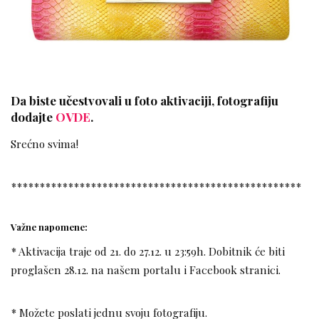
Da biste učestvovali u foto aktivaciji, fotografiju
dodajte
OVDE
.
Srećno svima!
***************************************************
Važne napomene:
* Aktivacija traje od 21. do 27.12. u 23:59h. Dobitnik će biti
proglašen 28.12. na našem portalu i Facebook stranici.
* Možete poslati jednu svoju fotografiju.