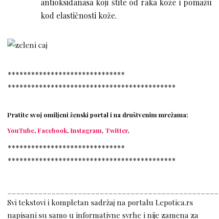
antioksidanasa koji štite od raka kože i pomažu
kod elastičnosti kože.
******************************
******************************
*************
Pratite svoj omiljeni ženski portal i na društvenim mrežama:
YouTube
,
Facebook
,
Instagram
,
Twitter
.
******************************
******************************
*************
________________________________________________
Svi tekstovi i kompletan sadržaj na portalu Lepotica.rs
napisani su samo u informativne svrhe i nije zamena za