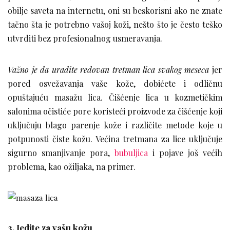
obilje saveta na internetu, oni su beskorisni ako ne znate
tačno šta je potrebno vašoj koži, nešto što je često teško
utvrditi bez profesionalnog usmeravanja.
Važno je da uradite redovan tretman lica svakog meseca
jer
pored osvežavanja vaše kože, dobićete i odličnu
opuštajuću masažu lica. Čišćenje lica u kozmetičkim
salonima očistiće pore koristeći proizvode za čišćenje koji
uključuju blago parenje kože i različite metode koje u
potpunosti čiste kožu. Većina tretmana za lice uključuje
sigurno smanjivanje pora,
bubuljica
i pojave još većih
problema, kao ožiljaka, na primer.
3. Jedite za vašu kožu