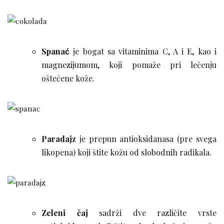
Spanać
je bogat sa vitaminima C, A i E, kao i
magnezijumom, koji pomaže pri lečenju
oštećene kože.
Paradajz
je prepun antioksidanasa (pre svega
likopena) koji štite kožu od slobodnih radikala.
Zeleni čaj
sadrži dve različite vrste