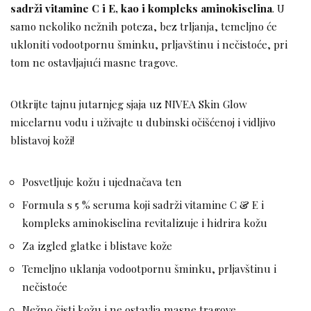
sadrži vitamine C i E, kao i kompleks aminokiselina
. U
samo nekoliko nežnih poteza, bez trljanja, temeljno će
ukloniti vodootpornu šminku, prljavštinu i nečistoće, pri
tom ne ostavljajući masne tragove.
Otkrijte tajnu jutarnjeg sjaja uz NIVEA Skin Glow
micelarnu vodu i uživajte u dubinski očišćenoj i vidljivo
blistavoj koži!
Posvetljuje kožu i ujednačava ten
Formula s 5 % seruma koji sadrži vitamine C & E i
kompleks aminokiselina revitalizuje i hidrira kožu
Za izgled glatke i blistave kože
Temeljno uklanja vodootpornu šminku, prljavštinu i
nečistoće
Nežno čisti kožu i ne ostavlja masne tragove