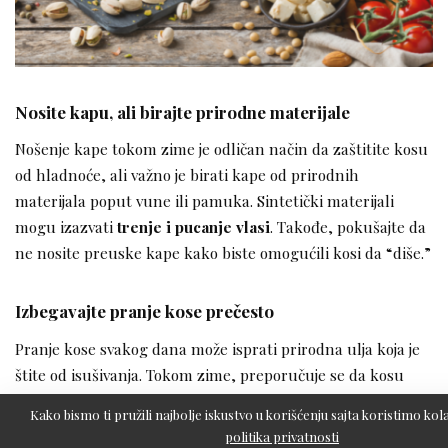
Nosite kapu, ali birajte prirodne materijale
Nošenje kape tokom zime je odličan način da zaštitite kosu
od hladnoće, ali važno je birati kape od prirodnih
materijala poput vune ili pamuka. Sintetički materijali
mogu izazvati
trenje i pucanje vlasi
. Takođe, pokušajte da
ne nosite preuske kape kako biste omogućili kosi da “diše.”
Izbegavajte pranje kose prečesto
Pranje kose svakog dana može isprati prirodna ulja koja je
štite od isušivanja. Tokom zime, preporučuje se da kosu
perete
dva do tri puta nedeljno
, što će pomoći da ona
Kako bismo ti pružili najbolje iskustvo u korišćenju sajta koristimo kola
zadrži prirodnu vlagu i zdrav sjaj.
politika privatnosti