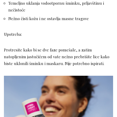
Temeljno uklanja vodootpornu šminku, prljavštinu i
nečistoće
Nežno čisti kožu i ne ostavlja masne tragove
Upotreba:
Protresite kako bi se dve faze pomešale, a zatim
natopljenim jastučićem od vate nežno prebrišite lice kako
biste uklonili šminku i maskaru. Nije potrebno ispirati.