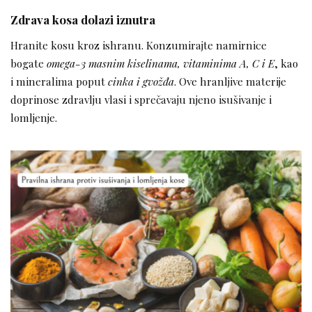
Zdrava kosa dolazi iznutra
Hranite kosu kroz ishranu. Konzumirajte namirnice
bogate
omega-3 masnim kiselinama, vitaminima A, C i E
, kao
i mineralima poput
cinka i gvožđa
. Ove hranljive materije
doprinose zdravlju vlasi i sprečavaju njeno isušivanje i
lomljenje.