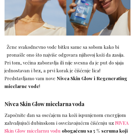
Žene svakodnevno vode bitku same sa sobom kako bi
pronašle ono što najviše odgovara njihovoj koži da zasija.
Pri tom, većina zaboravlja ili nije svesna da je put do sjaja
jednostavan i brz, a prvi korak je čišćenje lica!
Predstavljamo vam nove
Nivea Skin Glow i Regenerating
micelarne vode
!
Nivea Skin Glow micelarna voda
Započnite dan sa osećajem na koži ispunjenom energijom
zahvaljujući dubinskom i osvežavajućem čišćenju uz
NIVEA
Skin Glow micelarnu vodu
obogaćenu sa 5 % seruma koji