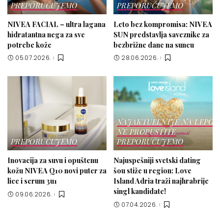
PREPORUČUJEMO
PREPORUČUJEMO
NIVEA FACIAL – ultra lagana
Leto bez kompromisa: NIVEA
hidratantna nega za sve
SUN predstavlja saveznike za
potrebe kože
bezbrižne dane na suncu
05.07.2026.
28.06.2026.
NAJAKTUELNIJE NA LEPOT
NE PROPUSTITE
PREPORUČUJEMO
PREPORUČUJEMO
Inovacija za suvu i opuštenu
Najuspešniji svetski dating
kožu NIVEA Q10 novi puter za
šou stiže u region: Love
lice i serum 3u1
Island Adria traži najhrabrije
singl kandidate!
09.06.2026.
07.04.2026.