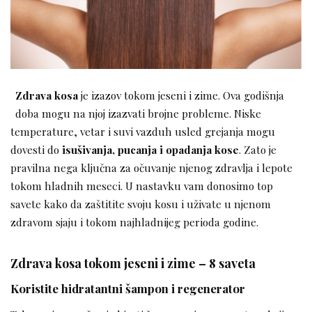
Zdrava kosa
je izazov tokom jeseni i zime. Ova godišnja
doba mogu na njoj izazvati brojne probleme. Niske
temperature, vetar i suvi vazduh usled grejanja mogu
dovesti do
isušivanja, pucanja i opadanja kose
. Zato je
pravilna nega ključna za očuvanje njenog zdravlja i lepote
tokom hladnih meseci. U nastavku vam donosimo top
savete kako da zaštitite svoju kosu i uživate u njenom
zdravom sjaju i tokom najhladnijeg perioda godine.
Zdrava kosa tokom jeseni i zime – 8 saveta
Koristite hidratantni šampon i regenerator