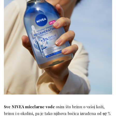
Sve NIVEA micelarne vode
osim što brinu o vašoj koži,
brinu i o okolini, pa je tako njihova bočica izrađena od
97 %