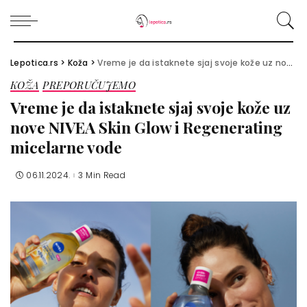
Lepotica.rs
>
Koža
>
Vreme je da istaknete sjaj svoje kože uz nove NIVEA Skin Glow i Regenerating micelarne vode
KOŽA
PREPORUČUJEMO
Vreme je da istaknete sjaj svoje kože uz
nove NIVEA Skin Glow i Regenerating
micelarne vode
06.11.2024.
3 Min Read