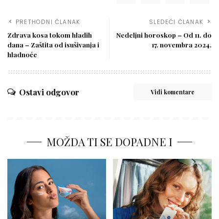
PRETHODNI ČLANAK
SLEDEĆI ČLANAK
Zdrava kosa tokom hladih
Nedeljni horoskop – Od 11. do
dana – Zaštita od isušivanja i
17. novembra 2024.
hladnoće
Ostavi odgovor
Vidi komentare
MOŽDA TI SE DOPADNE I