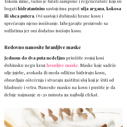
Tokom zime, važno je birati šampone i regeneratore koji su
bogati
hidratantnim
sastojcima poput
ulja argana, kokosa
ili shea putera
. Ovi sastojci dubinski hrane kosu i
sprečavaju njeno isušivanje. Izbegavajte proizvode sa
sulfatima jer oni dodatno isušuju kosu.
Redovno nanosite hranljive maske
Jednom do dva puta nedeljno
priuštite svojoj kosi
dubinsku negu kroz
hranljive maske.
Maske koje sadrže
ulje jojobe, avokada ili meda odlično hidriraju kosu,
obnavljaju oštećenja i stvaraju zaštitni sloj koji je štiti od
hladnoće i vetra. Nanesite masku na kosu i pustite je da
deluje najmanje 15-20 minuta za najbolji efekat.