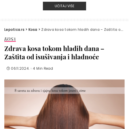
UČITAJ VIŠE
Lepotica.rs
>
Kosa
>
Zdrava kosa tokom hladih dana – Zaštita od isušivanja i hladnoće
KOSA
Zdrava kosa tokom hladih dana –
Zaštita od isušivanja i hladnoće
06.11.2024.
4 Min Read