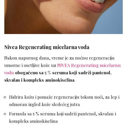
Nivea Regenerating micelarna voda
Nakon napornog dana, vreme je za noćnu regeneraciju
umorne i osetljive kože uz
NIVEA Regenerating micelarnu
vodu
obogaćenu sa 5 % seruma koji sadrži pantenol,
skvalan i kompleks aminokiselina
.
Hidrira kožu i pomaže regeneraciju tоkom noći, za lep i
odmoran izgled kože sledećeg jutra
Formula sa 5 % seruma koji sadrži pantenol, skvalan i
kompleks aminokiselina