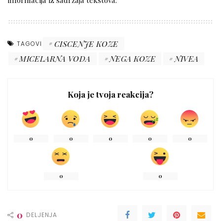
CISCENJE KOZE
TAGOVI
MICELARNA VODA
NEGA KOZE
NIVEA
Koja je tvoja reakcija?
0
0
0
0
0
0
0
0
DELJENJA