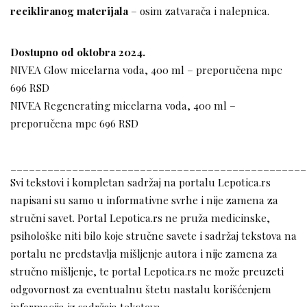
recikliranog materijala
– osim zatvarača i nalepnica.
Dostupno od oktobra 2024.
NIVEA Glow micelarna voda, 400 ml – preporučena mpc
696 RSD
NIVEA Regenerating micelarna voda, 400 ml –
preporučena mpc 696 RSD
________________________________________________
Svi tekstovi i kompletan sadržaj na portalu Lepotica.rs
napisani su samo u informativne svrhe i nije zamena za
stručni savet. Portal Lepotica.rs ne pruža medicinske,
psihološke niti bilo koje stručne savete i sadržaj tekstova na
portalu ne predstavlja mišljenje autora i nije zamena za
stručno mišljenje, te portal Lepotica.rs ne može preuzeti
odgovornost za eventualnu štetu nastalu korišćenjem
informacija iz sadržaja tekstova.