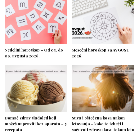
Nedeljni horoskop – Od 03. do
Mesečni horoskop za AVGUST
09. avgusta 2026.
2026.
Domać zdrav sladoled koji
Suva i oštećena kosa nakon
možeš napraviti bez aparata – 5
letovanja – kako to izbeći i
recepata
sačuvati zdravu kosu tokom leta