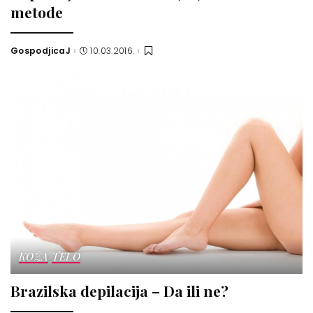
metode
GospodjicaJ
10.03.2016.
Posted
by
KOŽA
TELO
Brazilska depilacija – Da ili ne?