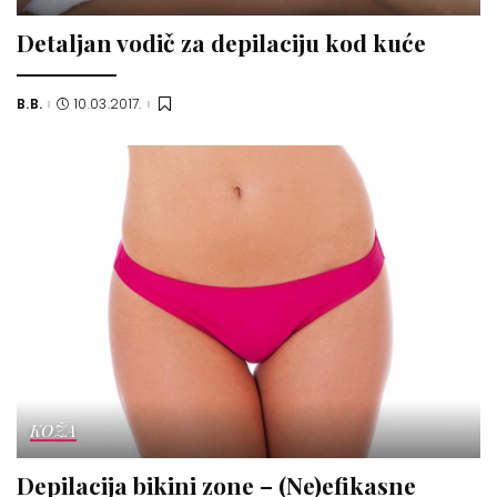
Detaljan vodič za depilaciju kod kuće
B.B.
10.03.2017.
Posted
by
KOŽA
Depilacija bikini zone – (Ne)efikasne