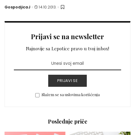
GospodjicaJ
14.10.2013.
Posted
by
Prijavi se na newsletter
Najnovije sa Lepotice pravo u tvoj inbox!
PRIJAVI SE
Slažem se sa uslovima korišćenja
Poslednje priče