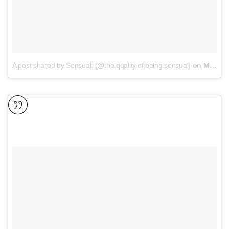
A post shared by Sensual: (@the.quality.of.being.sensual)
on
Mar 7, 2017 at 3:07pm PST