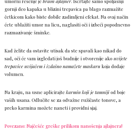
umorni rešenje je
braon ajlajner
. Iscrtajte samo spoljašnji
gornji deo kapaka u blizini trepavica pa blago razmažite
četkicom kako biste dobile zadimljeni efekat. Na ovaj način
ćete ublažiti umor na licu, naglasiti oči i izbeći popodnevno
razmazivanje šminke.
Kad želite da ostavite utisak da ste spavali kao nikad do
sad, oči će vam izgledati još budnije i otvorenije ako
uvijete
trepavice uvijačem i izdašno namažete maskaru
koja dodaje
volumen.
Na kraju, na usne aplicirajte
karmin koji je tamniji
od boje
vaših usana. Odlučite se za odvažne ružičaste tonove, a
preko karmina možete naneti i providni sjaj.
Povezano: Najčešće greške prilikom nanošenja ajlajnera!