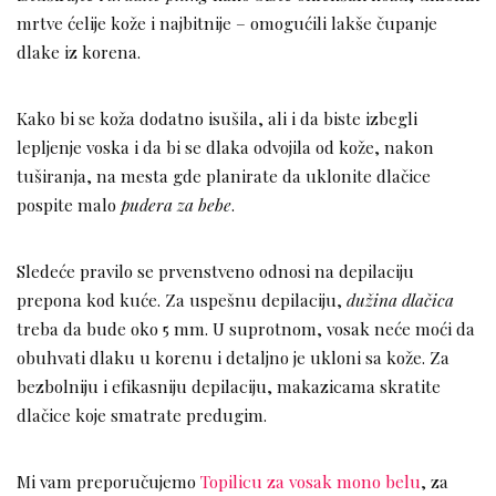
mrtve ćelije kože i najbitnije – omogućili lakše čupanje
dlake iz korena.
Kako bi se koža dodatno isušila, ali i da biste izbegli
lepljenje voska i da bi se dlaka odvojila od kože, nakon
tuširanja, na mesta gde planirate da uklonite dlačice
pospite malo
pudera za bebe
.
Sledeće pravilo se prvenstveno odnosi na depilaciju
prepona kod kuće. Za uspešnu depilaciju,
dužina dlačica
treba da bude oko 5 mm. U suprotnom, vosak neće moći da
obuhvati dlaku u korenu i detaljno je ukloni sa kože. Za
bezbolniju i efikasniju depilaciju, makazicama skratite
dlačice koje smatrate predugim.
Mi vam preporučujemo
Topilicu za vosak mono belu
, za