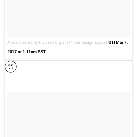
on
A post shared by k a t i e l o g a n (@the.design.space)
Mar 7,
2017 at 1:11am PST