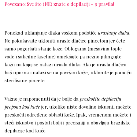
Povezano: Sve što (NE) znate o depilaciji – 9 pravila!
Ponekad uklanjanje dlaka voskom podstiče
urastanje dlaka
.
Ne pokušavajte ukloniti urasle dlačice pincetom jer ćete
samo pogoršati stanje kože. Oblogama (mešavina tople
vode i salicilne kiseline) omekšajte pa nežno pilingujte
kožu na kojoj se nalazi urasla dlaka. Ako je urasla dlačica
baš uporna i nalazi se na površini kože, uklonite je pomoću
sterilisane pincete.
Važno je napomenuti da je bolje da
preskočite depilaciju
prepona kod kuće
jer, ukoliko niste dovoljno iskusni, možete
preskočiti određene oblasti kože. Ipak, vremenom možete i
steći iskustvo i postati bolji i precizniji u obavljaju brazilske
depilacije kod kuće.