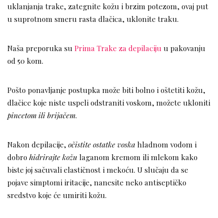
uklanjanja trake, zategnite kožu i brzim potezom, ovaj put
u suprotnom smeru rasta dlačica, uklonite traku.
Naša preporuka su
Prima Trake za depilaciju
u pakovanju
od 50 kom.
Pošto ponavljanje postupka može biti bolno i oštetiti kožu,
dlačice koje niste uspeli odstraniti voskom, možete ukloniti
pincetom ili brijačem
.
Nakon depilacije,
očistite ostatke voska
hladnom vodom i
dobro
hidrirajte kožu
laganom kremom ili mlekom kako
biste joj sačuvali elastičnost i mekoću. U slučaju da se
pojave simptomi iritacije, nanesite neko antiseptičko
sredstvo koje će umiriti kožu.