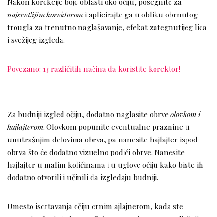
Nakon korekcije boje oblasti oko očiju, posegnite za
najsvetlijim korektorom
i aplicirajte ga u obliku obrnutog
trougla za trenutno naglašavanje, efekat zategnutijeg lica
i svežijeg izgleda.
Povezano: 13 različitih načina da koristite korektor!
Za budniji izgled očiju, dodatno naglasite obrve
olovkom i
hajlajterom
. Olovkom popunite eventualne praznine u
unutrašnjim delovima obrva, pa nanesite hajlajter ispod
obrva što će dodatno vizuelno podići obrve. Nanesite
hajlajter u malim količinama i u uglove očiju kako biste ih
dodatno otvorili i učinili da izgledaju budniji.
Umesto iscrtavanja očiju crnim ajlajnerom, kada ste