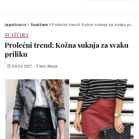
Lepotica.rs
>
Svaštara
>
Prolećni trend: Kožna suknja za svaku priliku
SVAŠTARA
Prolećni trend: Kožna suknja za svaku
priliku
09.03.2017.
3 Min Read