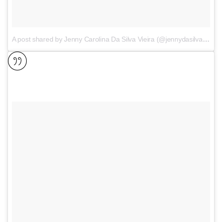
A post shared by Jenny Carolina Da Silva Vieira (@jennydasilva)
on
M