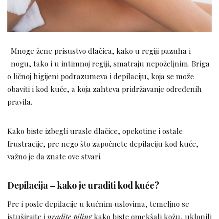
Mnoge žene prisustvo dlačica, kako u regiji pazuha i
nogu, tako i u intimnoj regiji, smatraju nepoželjnim. Briga
o ličnoj higijeni podrazumeva i depilaciju, koja se može
obaviti i kod kuće, a koja zahteva pridržavanje određenih
pravila.
Kako biste izbegli urasle dlačice, opekotine i ostale
frustracije, pre nego što započnete depilaciju kod kuće,
važno je da znate ove stvari.
Depilacija – kako je uraditi kod kuće?
Pre i posle depilacije u kućnim uslovima, temeljno se
istuširajte i
uradite piling
kako biste omekšali kožu, uklonili