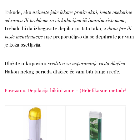
Takođe, ako
uzimate jake lekove protiv akni, imate opekotine
od sunca ili probleme sa cirkulacijom ili imunim sistemom
,
trebalo bi da izbegavate depilaciju. Isto tako,
2 dana pre ili
posle menstruacije
nije preporučljivo da se depilirate jer vam
je koža osetljivija.
Uložite u kupovinu
sredstva za usporavanje rasta dlačica
.
Nakon nekog perioda dlačice će vam biti tanje i ređe.
Povezano: Depilacija bikini zone – (Ne)efikasne metode!