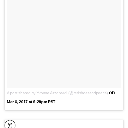
on
A post shared by Yvonne Azzopardi (@redshoesandpearls)
Mar 6, 2017 at 9:29pm PST