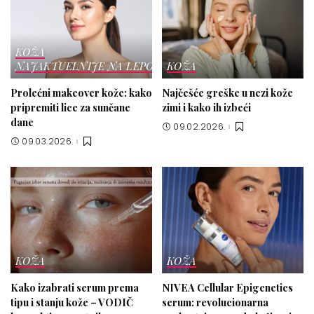
KOŽA
NAJAKTUELNIJE NA LEPOTICI
KOŽA
Prolećni makeover kože: kako
Najčešće greške u nezi kože
pripremiti lice za sunčane
zimi i kako ih izbeći
dane
09.02.2026.
09.03.2026.
KOŽA
KOŽA
Kako izabrati serum prema
NIVEA Cellular Epigenetics
tipu i stanju kože – VODIČ
serum: revolucionarna