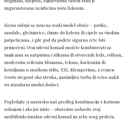
dugmadi, džepova, rajsferšlusa vašem stilu je
zagarantovana neizbežna nota luksuza.
Kožna suknja
se nosi na svaki model obuće – patike,
sandale, gležnjarice, čizme do kolena ili cipele sa visokim
potpeticama, i gde god da pođete sigurno ćete biti
primećeni. Ovaj odevni komad možete kombinovati sa
majicama sa natpisima i slikama ili otvorenih leđa, rolkom,
modernim svilenim bluzama, teksas, kariranim ili
košuljama u muškom stilu, XXL džemperima, a remen
čvrsto stegnut oko struka, zanimljiva torba ili retro nakit
su standarni modni dodaci.
Pogledajte u nastavku naš predlog kombinacija s kožnom
suknjom i ako još niste – obavezno nabavite ovaj
multifunkcionalan odevni komad za sebe ovog proleća.