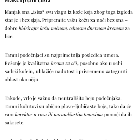
Manjak sna „isisa“ svu vlagu iz kože koja zbog toga izgleda
starije i bez sjaja. Pripremite vašu kožu za noći bez sna –
dobro
hidrirajte kožu noćnom, odnosno dnevnom kremom
za
lice.
Tamni podočnjaci su najprimetnija posledica umora.
Rešenje je kvalitetna
krema za oči
, posebno ako u sebi
sadrži kofein, ublažiće nadutost i privremeno zategnuti
oblast oko očiju.
Takođe, vrlo je važno da neutrališite boju podočnjaka.
Tamni kolutovi su obično plavo-ljubičaste boje, tako da će
vam
korektor u roza ili narandžastim tonovima
pomoći da ih
sakrijete.