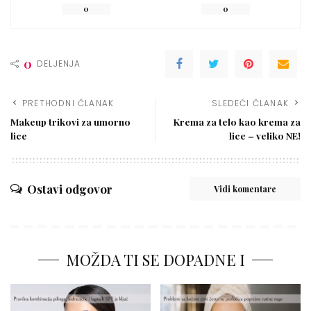
0
0
0
DELJENJA
PRETHODNI ČLANAK
SLEDEĆI ČLANAK
Makeup trikovi za umorno
Krema za telo kao krema za
lice
lice – veliko NE!
Ostavi odgovor
Vidi komentare
MOŽDA TI SE DOPADNE I