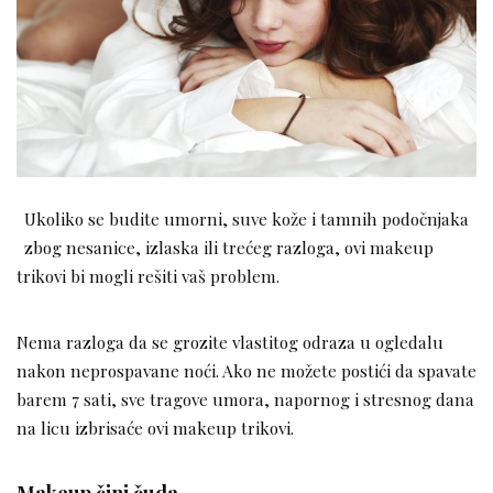
Ukoliko se budite umorni, suve kože i tamnih podočnjaka
zbog nesanice, izlaska ili trećeg razloga, ovi makeup
trikovi bi mogli rešiti vaš problem.
Nema razloga da se grozite vlastitog odraza u ogledalu
nakon neprospavane noći. Ako ne možete postići da spavate
barem 7 sati, sve tragove umora, napornog i stresnog dana
na licu izbrisaće ovi makeup trikovi.
Makeup čini čuda