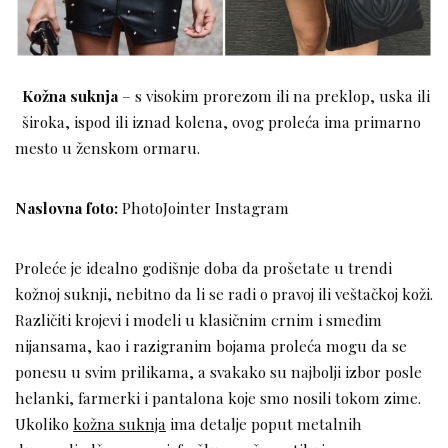
Kožna suknja
– s visokim prorezom ili na preklop, uska ili
široka, ispod ili iznad kolena, ovog proleća ima primarno
mesto u ženskom ormaru.
Naslovna foto:
PhotoJointer Instagram
Proleće je idealno godišnje doba da prošetate u trendi
kožnoj suknji, nebitno da li se radi o pravoj ili veštačkoj koži.
Različiti krojevi i modeli u klasičnim crnim i smeđim
nijansama, kao i razigranim bojama proleća mogu da se
ponesu u svim prilikama, a svakako su najbolji izbor posle
helanki, farmerki i pantalona koje smo nosili tokom zime.
Ukoliko
kožna suknja
ima detalje poput metalnih