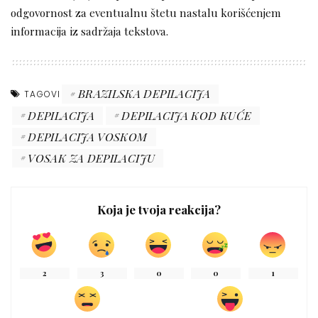
odgovornost za eventualnu štetu nastalu korišćenjem
informacija iz sadržaja tekstova.
BRAZILSKA DEPILACIJA
TAGOVI
DEPILACIJA
DEPILACIJA KOD KUĆE
DEPILACIJA VOSKOM
VOSAK ZA DEPILACIJU
Koja je tvoja reakcija?
2
3
0
0
1