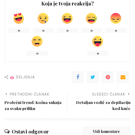
Koja je tvoja reakcija?
0
0
0
0
0
0
0
0
DELJENJA
PRETHODNI ČLANAK
SLEDEĆI ČLANAK
Prolećni trend: Kožna suknja
Detaljan vodič za depilaciju
za svaku priliku
kod kuće
Ostavi odgovor
Vidi komentare