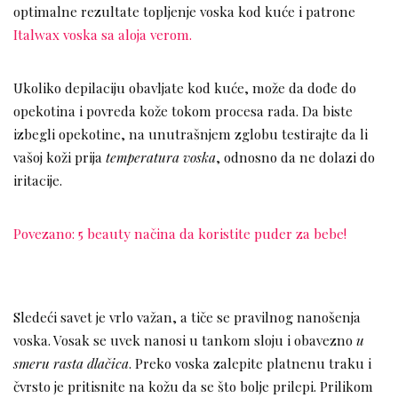
optimalne rezultate topljenje voska kod kuće i patrone
Italwax voska sa aloja verom.
Ukoliko depilaciju obavljate kod kuće, može da dođe do
opekotina i povreda kože tokom procesa rada. Da biste
izbegli opekotine, na unutrašnjem zglobu testirajte da li
vašoj koži prija
temperatura voska
, odnosno da ne dolazi do
iritacije.
Povezano: 5 beauty načina da koristite puder za bebe!
Sledeći savet je vrlo važan, a tiče se pravilnog nanošenja
voska. Vosak se uvek nanosi u tankom sloju i obavezno
u
smeru rasta dlačica
. Preko voska zalepite platnenu traku i
čvrsto je pritisnite na kožu da se što bolje prilepi. Prilikom