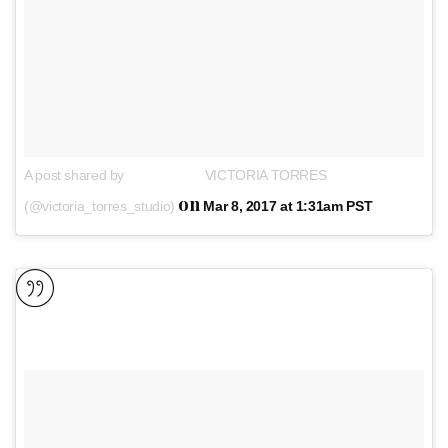
A post shared by ⠀⠀⠀⠀⠀⠀⠀⠀VICTORIA TORRES
on
(@victoria_torres_studio)
Mar 8, 2017 at 1:31am PST