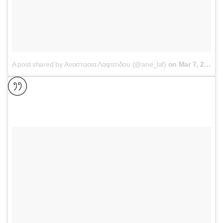
A post shared by Αναστασια Λαφτσιδου (@ane_laf)
on
Mar 7, 2017 at 3:47am PST