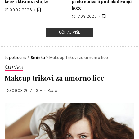
kroz aktivne sastojke
prekretnica u podmlađivanju
kože
09.02.2026.
17.09.2025.
UČITAJ VIŠE
Lepotica.rs
>
Šminka
>
Makeup trikovi za umorno lice
ŠMINKA
Makeup trikovi za umorno lice
09.03.2017.
3 Min Read