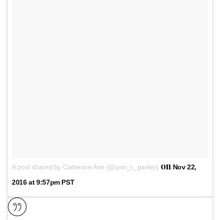
on
A post shared by Catherine Ann (@ann_c_parker)
Nov 22,
2016 at 9:57pm PST