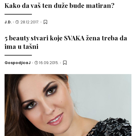
Kako da vaš ten duže bude matiran?
J.D.
28.12.2017.
Posted
by
5 beauty stvari koje SVAKA žena treba da
ima u tašni
GospodjicaJ
16.09.2015.
Posted
by