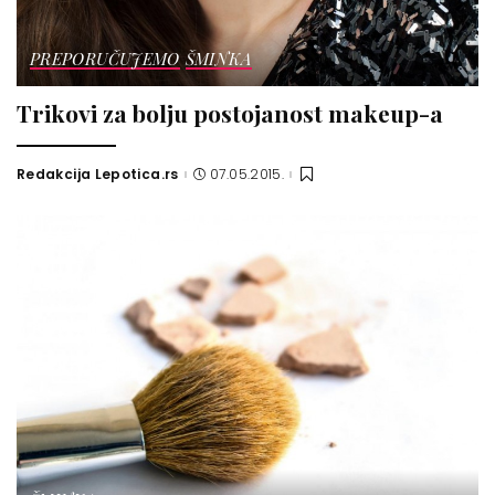
PREPORUČUJEMO
ŠMINKA
Trikovi za bolju postojanost makeup-a
Redakcija Lepotica.rs
07.05.2015.
Posted
by