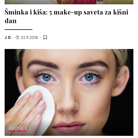
Šminka i kiša: 5 make-up saveta za kišni
dan
J.D.
22.11.2018.
Posted
by
ŠMINKA