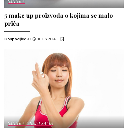
ŠMINKA
5 make up proizvoda o kojima se malo
priča
GospodjicaJ
30.06.2014.
Posted
by
ŠMINKA
URADI SAMA