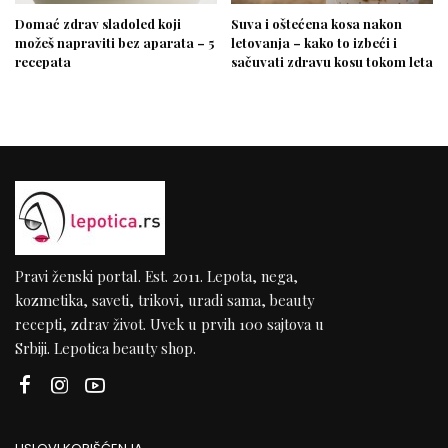
Domać zdrav sladoled koji
Suva i oštećena kosa nakon
možeš napraviti bez aparata – 5
letovanja – kako to izbeći i
recepata
sačuvati zdravu kosu tokom leta
Pravi ženski portal. Est. 2011. Lepota, nega,
kozmetika, saveti, trikovi, uradi sama, beauty
recepti, zdrav život. Uvek u prvih 100 sajtova u
Srbiji. Lepotica beauty shop.