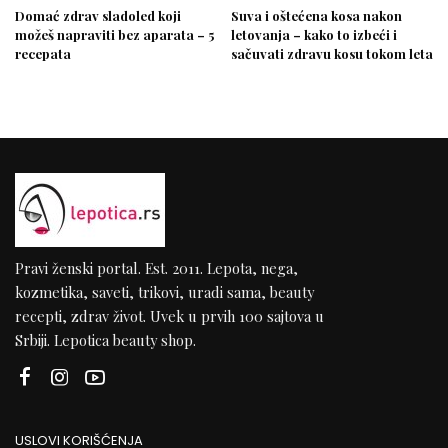
Domać zdrav sladoled koji
Suva i oštećena kosa nakon
možeš napraviti bez aparata – 5
letovanja – kako to izbeći i
recepata
sačuvati zdravu kosu tokom leta
Pravi ženski portal. Est. 2011. Lepota, nega,
kozmetika, saveti, trikovi, uradi sama, beauty
recepti, zdrav život. Uvek u prvih 100 sajtova u
Srbiji. Lepotica beauty shop.
USLOVI KORIŠĆENJA