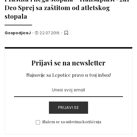
Deo Sprej sa zaštitom od atletskog
stopala
GospodjicaJ
22.07.2016.
Posted
by
Prijavi se na newsletter
Najnovije sa Lepotice pravo u tvoj inbox!
PRIJAVI SE
Slažem se sa uslovima korišćenja