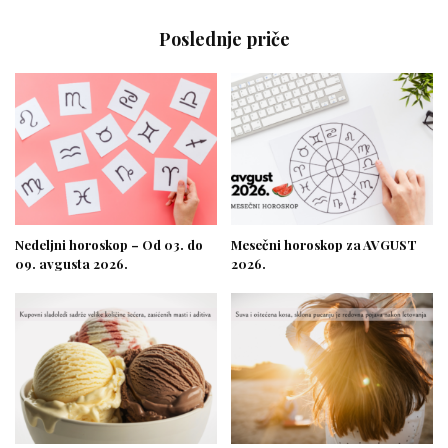
Poslednje priče
Nedeljni horoskop – Od 03. do
Mesečni horoskop za AVGUST
09. avgusta 2026.
2026.