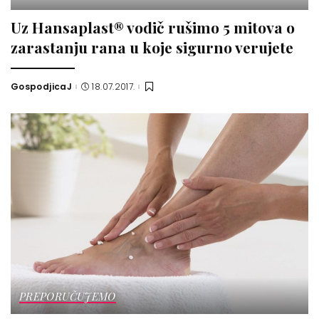
Uz Hansaplast® vodič rušimo 5 mitova o
zarastanju rana u koje sigurno verujete
GospodjicaJ
18.07.2017.
Posted
by
PREPORUČUJEMO