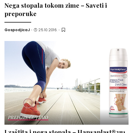
Nega stopala tokom zime – Saveti i
preporuke
GospodjicaJ
25.10.2016.
Posted
by
PREPORUČUJEMO
I zaštita i nega stopala – Hansaplast®2u1