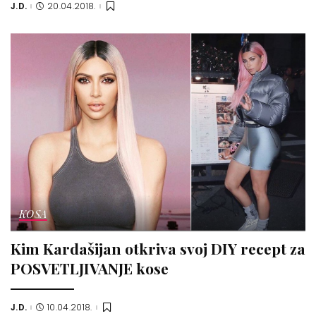
J.D.
20.04.2018.
Posted
by
KOSA
Kim Kardašijan otkriva svoj DIY recept za
POSVETLJIVANJE kose
J.D.
10.04.2018.
Posted