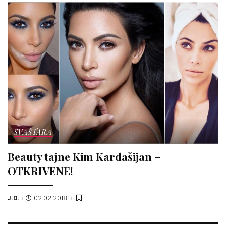
SVAŠTARA
Beauty tajne Kim Kardašijan –
OTKRIVENE!
J.D.
02.02.2018.
Posted
by