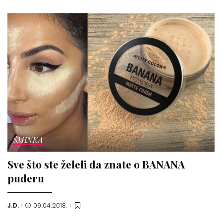
by
ŠMINKA
Sve što ste želeli da znate o BANANA
puderu
J.D.
09.04.2018.
Posted
by