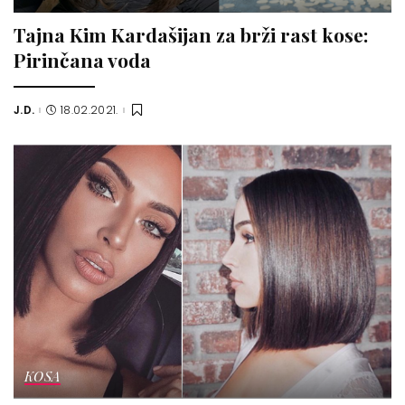
Tajna Kim Kardašijan za brži rast kose:
Pirinčana voda
J.D.
18.02.2021.
Posted
by
KOSA