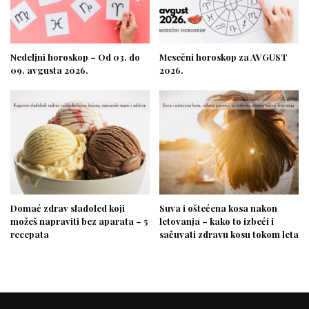
Nedeljni horoskop – Od 03. do
Mesečni horoskop za AVGUST
09. avgusta 2026.
2026.
Domać zdrav sladoled koji
Suva i oštećena kosa nakon
možeš napraviti bez aparata – 5
letovanja – kako to izbeći i
recepata
sačuvati zdravu kosu tokom leta