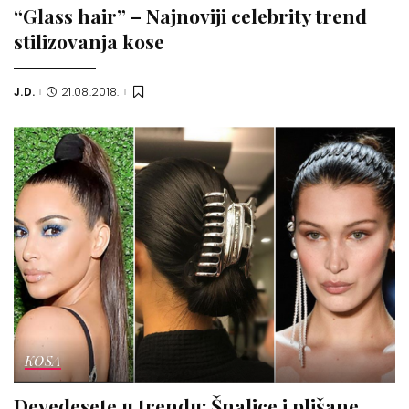
“Glass hair” – Najnoviji celebrity trend
stilizovanja kose
J.D.
21.08.2018.
Posted
by
KOSA
Devedesete u trendu: Šnalice i plišane