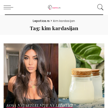
Lepotica.rs
>
kim kardasijan
Tag:
kim kardasijan
KOSA
NAJAKTUELNIJE NA LEPOTICI