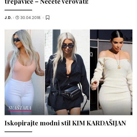
trepavice – Nećete verovati!
J.D.
30.04.2018.
Posted
by
SVAŠTARA
Iskopirajte modni stil KIM KARDAŠIJAN