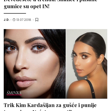
gumice su opet IN!
J.D.
13.07.2018.
Posted
by
ŠMINKA
Trik Kim Kardašijan za gušće i punije