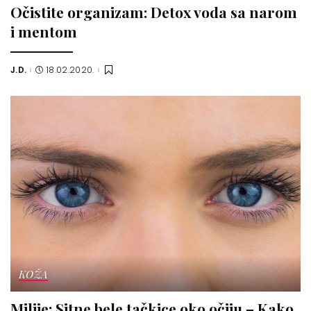
Očistite organizam: Detox voda sa narom
i mentom
J.D.
18.02.2020.
Posted
by
KOŽA
Milije: Sitne bele tačkice oko očiju – Kako