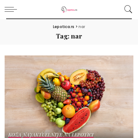
Lepotica.rs
>
nar
Tag:
nar
KOŽA
NAJAKTUELNIJE NA LEPOTICI