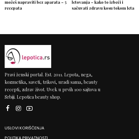
možeš napraviti bez aparata – 5
letovanja – kako to izbeći i
recepata
sačuvati zdravu kosu tokom leta
Pravi ženski portal. Est. 2011. Lepota, nega,
kozmetika, saveti, trikovi, uradi sama, beauty
recepti, zdrav život. Uvek u prvih 100 sajtova u
Srbiji. Lepotica beauty shop.
USLOVI KORIŠĆENJA
POLITIKA PRIVATNOSTI