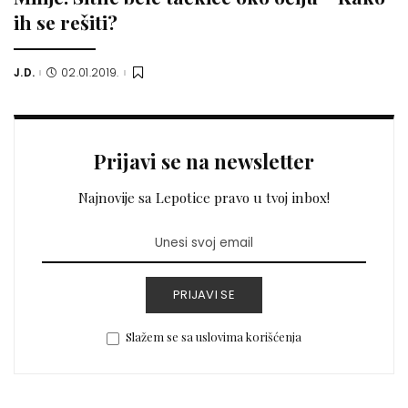
ih se rešiti?
J.D.
02.01.2019.
Posted
by
Prijavi se na newsletter
Najnovije sa Lepotice pravo u tvoj inbox!
PRIJAVI SE
Slažem se sa uslovima korišćenja