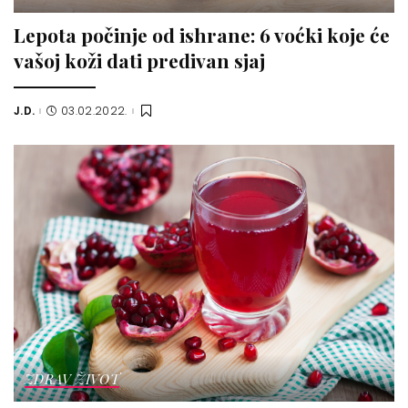
Lepota počinje od ishrane: 6 voćki koje će
vašoj koži dati predivan sjaj
J.D.
03.02.2022.
Posted
by
ZDRAV ŽIVOT