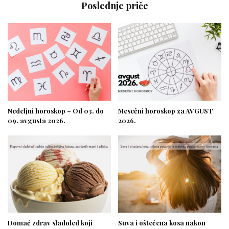
Poslednje priče
Nedeljni horoskop – Od 03. do
Mesečni horoskop za AVGUST
09. avgusta 2026.
2026.
Domać zdrav sladoled koji
Suva i oštećena kosa nakon