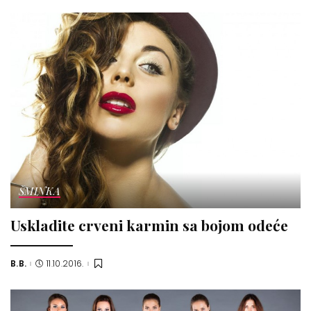
ŠMINKA
Uskladite crveni karmin sa bojom odeće
B.B.
11.10.2016.
Posted
by