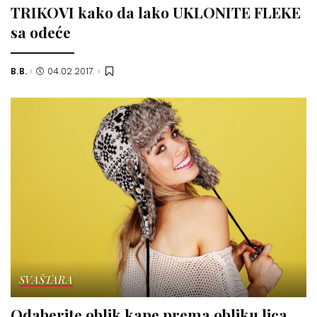
TRIKOVI kako da lako UKLONITE FLEKE
sa odeće
B.B.
04.02.2017.
Posted
by
SVAŠTARA
Odaberite oblik kape prema obliku lica