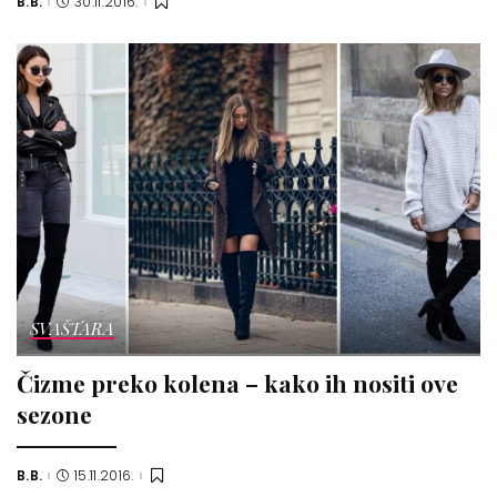
B.B.
30.11.2016.
Posted
by
SVAŠTARA
Čizme preko kolena – kako ih nositi ove
sezone
B.B.
15.11.2016.
Posted
by