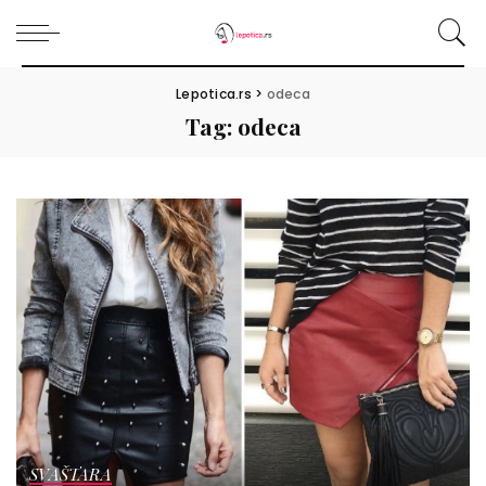
Lepotica.rs
>
odeca
Tag:
odeca
SVAŠTARA