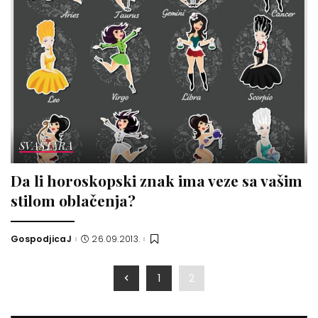
SVAŠTARA
Da li horoskopski znak ima veze sa vašim
stilom oblačenja?
GospodjicaJ
26.09.2013.
Posted
by
1
2