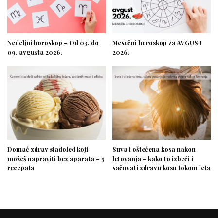
Nedeljni horoskop – Od 03. do
Mesečni horoskop za AVGUST
09. avgusta 2026.
2026.
Domać zdrav sladoled koji
Suva i oštećena kosa nakon
možeš napraviti bez aparata – 5
letovanja – kako to izbeći i
recepata
sačuvati zdravu kosu tokom leta