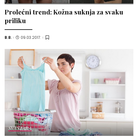
Prolećni trend: Kožna suknja za svaku
priliku
B.B.
09.03.2017.
Posted
by
SVAŠTARA